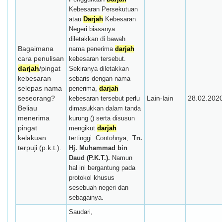
Kebesaran Persekutuan
atau
Darjah
Kebesaran
Negeri biasanya
diletakkan di bawah
Bagaimana
nama penerima
darjah
cara penulisan
kebesaran tersebut.
darjah
/pingat
Sekiranya diletakkan
kebesaran
sebaris dengan nama
selepas nama
penerima,
darjah
seseorang?
Lain-lain
28.02.202
kebesaran tersebut perlu
Beliau
dimasukkan dalam tanda
menerima
kurung () serta disusun
pingat
mengikut
darjah
kelakuan
tertinggi. Contohnya,
Tn.
terpuji (p.k.t.).
Hj.
Muhammad bin
Daud (P.K.T.).
Namun
hal ini bergantung pada
protokol khusus
sesebuah negeri dan
sebagainya.
Saudari,