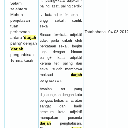
iii. paling+kata adjektif -
Salam
paling lazat, paling cerdik
sejahtera.
Mohon
iv. kata adjektif+ sekali -
penjelasan
tinggi sekali, cantik
tuan
sekali
perbezaan
Tatabahasa
04.08.201
Binaan ter+kata adjektif
antara '
darjah
tidak perlu diikuti oleh
paling' dengan
perkataan sekali, begitu
'
darjah
juga dengan binaan
penghabisan'.
paling+ kata adjektif
Terima kasih
kerana ter, paling dan
sekali sudah membawa
maksud
darjah
penghabisan.
Awalan ter yang
digabungkan dengan kata
penguat bebas amat atau
sangat dan hadir
sebelum kata adjektif
merupakan penanda
darjah
penghabisan.