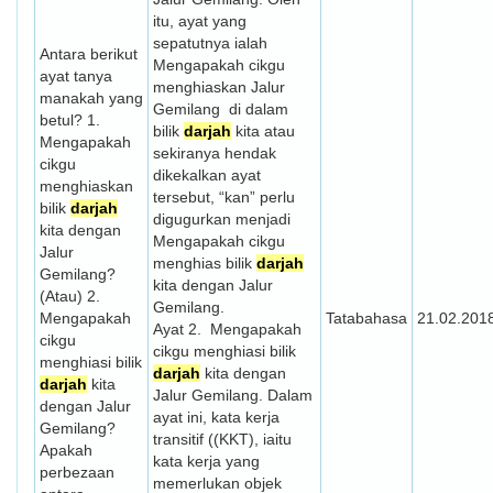
itu, ayat yang
sepatutnya ialah
Antara berikut
Mengapakah cikgu
ayat tanya
menghiaskan Jalur
manakah yang
Gemilang di dalam
betul? 1.
bilik
darjah
kita atau
Mengapakah
sekiranya hendak
cikgu
dikekalkan ayat
menghiaskan
tersebut, “kan” perlu
bilik
darjah
digugurkan menjadi
kita dengan
Mengapakah cikgu
Jalur
menghias bilik
darjah
Gemilang?
kita dengan Jalur
(Atau) 2.
Gemilang.
Mengapakah
Tatabahasa
21.02.201
Ayat 2. Mengapakah
cikgu
cikgu menghiasi bilik
menghiasi bilik
darjah
kita dengan
darjah
kita
Jalur Gemilang. Dalam
dengan Jalur
ayat ini, kata kerja
Gemilang?
transitif ((KKT), iaitu
Apakah
kata kerja yang
perbezaan
memerlukan objek