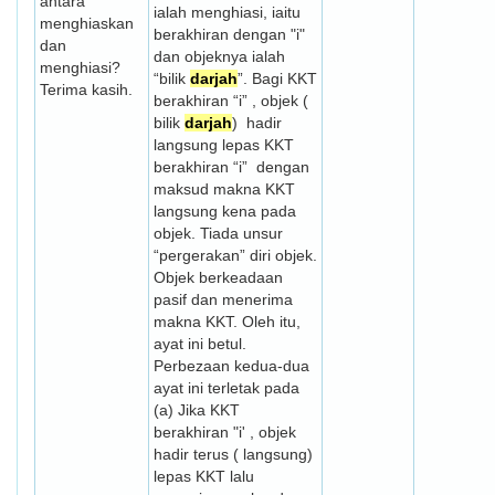
antara
ialah menghiasi, iaitu
menghiaskan
berakhiran dengan "i"
dan
dan objeknya ialah
menghiasi?
“bilik
darjah
”. Bagi KKT
Terima kasih.
berakhiran “i” , objek (
bilik
darjah
) hadir
langsung lepas KKT
berakhiran “i” dengan
maksud makna KKT
langsung kena pada
objek. Tiada unsur
“pergerakan” diri objek.
Objek berkeadaan
pasif dan menerima
makna KKT. Oleh itu,
ayat ini betul.
Perbezaan kedua-dua
ayat ini terletak pada
(a) Jika KKT
berakhiran "i' , objek
hadir terus ( langsung)
lepas KKT lalu