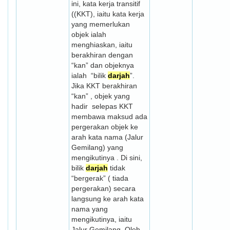
ini, kata kerja transitif
((KKT), iaitu kata kerja
yang memerlukan
objek ialah
menghiaskan, iaitu
berakhiran dengan
“kan” dan objeknya
ialah “bilik
darjah
”.
Jika KKT berakhiran
“kan” , objek yang
hadir selepas KKT
membawa maksud ada
pergerakan objek ke
arah kata nama (Jalur
Gemilang) yang
mengikutinya . Di sini,
bilik
darjah
tidak
“bergerak” ( tiada
pergerakan) secara
langsung ke arah kata
nama yang
mengikutinya, iaitu
Jalur Gemilang. Oleh