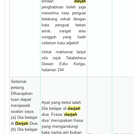
Binaan
darjah
penghabisan boleh juga
menerima kata penguat
belakang sekali dengan
kata penguat bebas
amat, sangat atau
sungguh yang hadir
sebelum kata adjektif.
Untuk maklumat lanjut
sila rujuk
Tatabahasa
Dewan Edisi Ketiga
,
halaman 244.
Selamat
petang.
Diharapkan
tuan dapat
Ayat yang betul ialah
menjawab
Dia belajar di
darjah
soalan saya.
dua
. Frasa ‘
darjah
(a) Dia belajar
dua’
merupakan frasa
di
Darjah
Dua.
yang mengandungi
(b) Dia belajar
kata nama am bukan