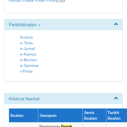
Glosari Dialek Pulau Pinang
(2)
Perkhidmatan +
Korpus
e-Tesis
e-Jurnal
e-Kamus
e-Borneo
e-Seminar
i-Pintar
Khidmat Nasihat
Jenis
Tarikh
Soalan
Jawapan
Soalan
Soalan
Penggunaan
Darjah