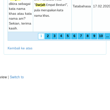
dikira sebagai
“
Darjah
Empat Bestari”,
Tatabahasa
17.02.202
kata nama
pula merupakan kata
khas atau kata
nama khas.
nama am?
Sekian, terima
kasih.
1
2
3
4
5
6
7
8
9
10
...
Kembali ke atas
view |
Switch to