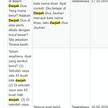
di dalam
Tatabahasa
17.10.201
kata nama khas. Ayat
Darjah
Dua.
contoh:
Dia belajar di
Yang mana
Darjah
Dua Jauhari
betul? Adakah
merujuk kata nama
Darjah
Dua di
khas, iaitu
Darjah
Dua
atas perlu
Jauhari
.
ditulis dengan
huruf besar?
Sila jelaskan.
Terima kasih.
Salam
sejahtera. Ayat
yang berikut
betul? (1)
Sekolah saya
ada 43 buah
bilik
darjah
.
(2) Di sekolah
saya ada 43
buah bilik
darjah
. (3) Di
sekolah saya
Semua ayat betul.
Tatabahasa
16.06.201