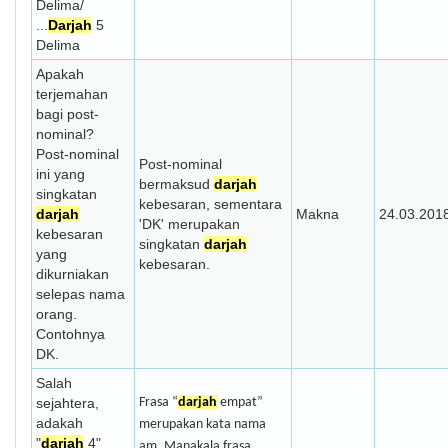
Delima/
...
Darjah
5
Delima
Apakah
terjemahan
bagi post-
nominal?
Post-nominal
Post-nominal
ini yang
bermaksud
darjah
singkatan
kebesaran, sementara
darjah
Makna
24.03.201
'DK' merupakan
kebesaran
singkatan
darjah
yang
kebesaran.
dikurniakan
selepas nama
orang.
Contohnya
DK.
Salah
sejahtera,
Frasa “
darjah
empat”
adakah
merupakan kata nama
"
darjah
4"
am. Manakala frasa