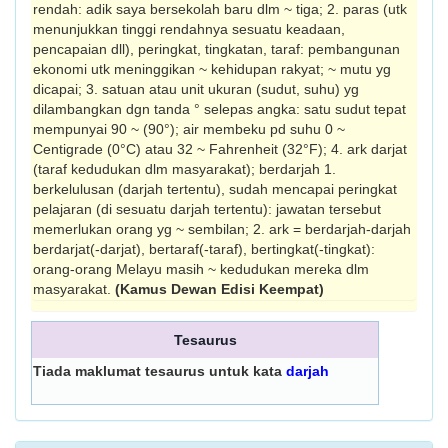
rendah: adik saya bersekolah baru dlm ~ tiga; 2. paras (utk
menunjukkan tinggi rendahnya sesuatu keadaan,
pencapaian dll), peringkat, tingkatan, taraf: pembangunan
ekonomi utk meninggikan ~ kehidupan rakyat; ~ mutu yg
dicapai; 3. satuan atau unit ukuran (sudut, suhu) yg
dilambangkan dgn tanda ° selepas angka: satu sudut tepat
mempunyai 90 ~ (90°); air membeku pd suhu 0 ~
Centigrade (0°C) atau 32 ~ Fah­renheit (32°F); 4. ark darjat
(taraf kedudukan dlm masyarakat); berdarjah 1.
berkelulusan (darjah tertentu), sudah mencapai peringkat
pelajaran (di sesuatu darjah tertentu): jawatan tersebut
memerlukan orang yg ~ sembilan; 2. ark = berdarjah-darjah
berdarjat(-darjat), ber­taraf(-taraf), bertingkat(-tingkat):
orang-orang Melayu masih ~ kedudukan mereka dlm
masyarakat.
(Kamus Dewan Edisi Keempat)
Tesaurus
Tiada maklumat tesaurus untuk kata
darjah