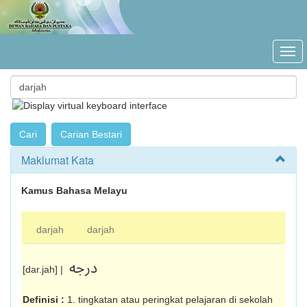
Maklumat Kata
Kamus Bahasa Melayu
darjah
darjah
درجه
[dar.jah] |
Definisi :
1. tingkatan atau peringkat pelajaran di sekolah