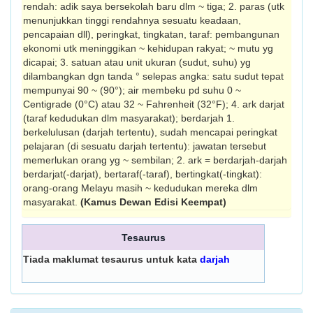
rendah: adik saya bersekolah baru dlm ~ tiga; 2. paras (utk
menunjukkan tinggi rendahnya sesuatu keadaan,
pencapaian dll), peringkat, tingkatan, taraf: pembangunan
ekonomi utk meninggikan ~ kehidupan rakyat; ~ mutu yg
dicapai; 3. satuan atau unit ukuran (sudut, suhu) yg
dilambangkan dgn tanda ° selepas angka: satu sudut tepat
mempunyai 90 ~ (90°); air membeku pd suhu 0 ~
Centigrade (0°C) atau 32 ~ Fah­renheit (32°F); 4. ark darjat
(taraf kedudukan dlm masyarakat); berdarjah 1.
berkelulusan (darjah tertentu), sudah mencapai peringkat
pelajaran (di sesuatu darjah tertentu): jawatan tersebut
memerlukan orang yg ~ sembilan; 2. ark = berdarjah-darjah
berdarjat(-darjat), ber­taraf(-taraf), bertingkat(-tingkat):
orang-orang Melayu masih ~ kedudukan mereka dlm
masyarakat.
(Kamus Dewan Edisi Keempat)
Tesaurus
Tiada maklumat tesaurus untuk kata
darjah