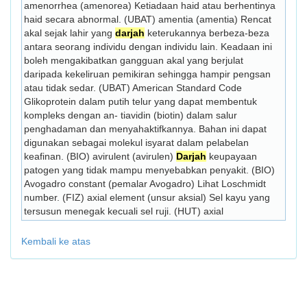
amenorrhea (amenorea) Ketiadaan haid atau berhentinya 
haid secara abnormal. (UBAT) amentia (amentia) Rencat 
akal sejak lahir yang 
darjah
 keterukannya berbeza-beza 
antara seorang individu dengan individu lain. Keadaan ini 
boleh mengakibatkan gangguan akal yang berjulat 
daripada kekeliruan pemikiran sehingga hampir pengsan 
atau tidak sedar. (UBAT) American Standard Code 
Glikoprotein dalam putih telur yang dapat membentuk 
kompleks dengan an- tiavidin (biotin) dalam salur 
penghadaman dan menyahaktifkannya. Bahan ini dapat 
digunakan sebagai molekul isyarat dalam pelabelan 
keafinan. (BIO) avirulent (avirulen) 
Darjah
 keupayaan 
patogen yang tidak mampu menyebabkan penyakit. (BIO) 
Avogadro constant (pemalar Avogadro) Lihat Loschmidt 
number. (FIZ) axial element (unsur aksial) Sel kayu yang 
tersusun menegak kecuali sel ruji. (HUT) axial 
Kembali ke atas