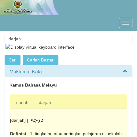
Maklumat Kata
Kamus Bahasa Melayu
darjah
darjah
درجه
[dar.jah] |
Definisi :
1. tingkatan atau peringkat pelajaran di sekolah