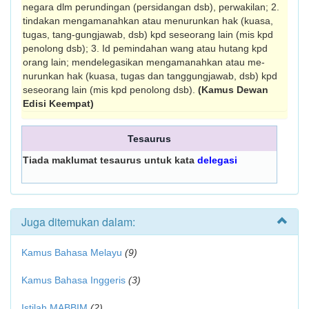
negara dlm perundingan (persidang­an dsb), perwakilan; 2.
tindakan mengamanah­kan atau menurunkan hak (kuasa,
tugas, tang-gungjawab, dsb) kpd seseorang lain (mis kpd
penolong dsb); 3. Id pemindahan wang atau hutang kpd
orang lain; mendelegasikan mengamanahkan atau me­­
nurunkan hak (kuasa, tugas dan tang­gungjawab, dsb) kpd
seseorang lain (mis kpd penolong dsb).
(Kamus Dewan
Edisi Keempat)
Tesaurus
Tiada maklumat tesaurus untuk kata
delegasi
Juga ditemukan dalam:
Kamus Bahasa Melayu
(9)
Kamus Bahasa Inggeris
(3)
Istilah MABBIM
(2)