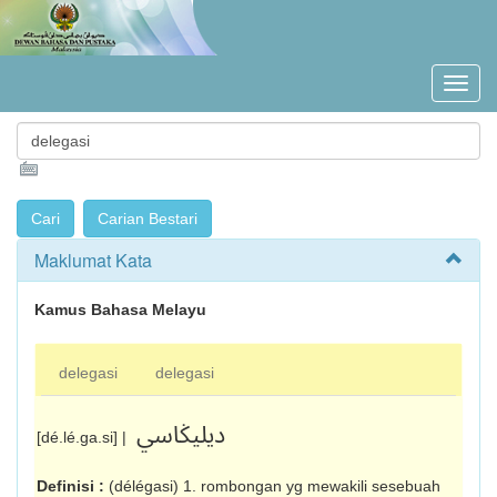
Maklumat Kata
Kamus Bahasa Melayu
delegasi
delegasi
ديليݢاسي
[dé.lé.ga.si] |
Definisi :
(délégasi) 1. rombongan yg mewakili sesebuah