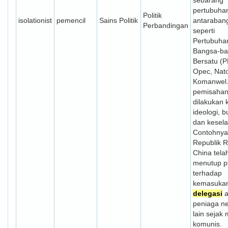
sebarang
pertubuha
Politik
isolationist
pemencil
Sains Politik
antaraban
Perbandingan
seperti
Pertubuha
Bangsa-b
Bersatu (P
Opec, Nat
Komanwel.
pemisahan 
dilakukan 
ideologi, 
dan kesel
Contohnya
Republik R
China tela
menutup p
terhadap
kemasuka
delegasi
a
peniaga n
lain sejak
komunis.