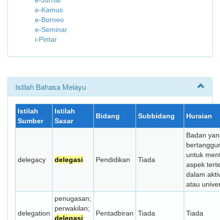
e-Jurnal
e-Kamus
e-Borneo
e-Seminar
i-Pintar
Istilah Bahasa Melayu
Istilah
Istilah
Bidang
Subbidang
Huraian
Sumber
Sasar
Badan yan
bertanggu
untuk ment
delegacy
delegasi
Pendidikan
Tiada
aspek tert
dalam aktivi
atau univers
penugasan;
perwakilan;
delegation
Pentadbiran
Tiada
Tiada
delegasi
;