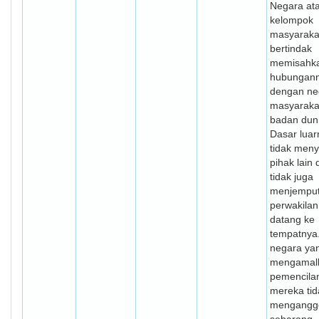
Negara at
kelompok
masyaraka
bertindak
memisahk
hubungan
dengan ne
masyaraka
badan duni
Dasar luar
tidak men
pihak lain
tidak juga
menjempu
perwakilan
datang ke
tempatnya.
negara ya
mengamal
pemencilan
mereka tid
menganggo