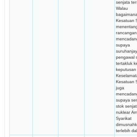
senjata ter
Walau
bagaimana
Kesatuan S
menentan
rancangan 
mencadan
supaya
suruhanja
pengawal 
tertakluk 
keputusan 
Keselamat
Kesatuan S
juga
mencadan
supaya s
stok senja
nuklear Am
Syarikat
dimusnah
terlebih da