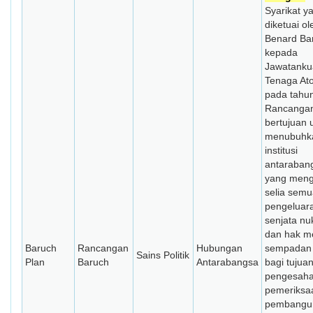
Syarikat y
diketuai ol
Benard Ba
kepada
Jawatanku
Tenaga At
pada tahu
Rancangan
bertujuan 
menubuhka
institusi
antaraban
yang men
selia sem
pengeluar
senjata nu
dan hak me
Baruch
Rancangan
Hubungan
sempadan
Sains Politik
Plan
Baruch
Antarabangsa
bagi tujua
pengesaha
pemeriksa
pembangu