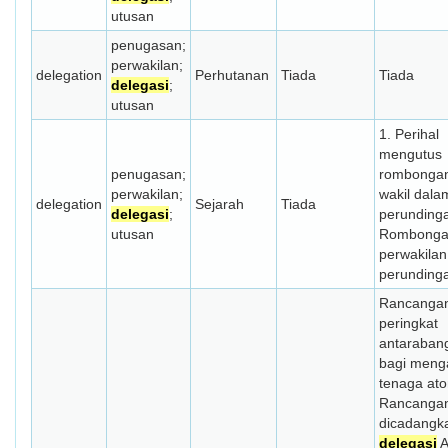
utusan
penugasan;
perwakilan;
delegation
Perhutanan
Tiada
Tiada
delegasi
;
utusan
1. Perihal
mengutus
penugasan;
rombongan
perwakilan;
wakil dala
delegation
Sejarah
Tiada
delegasi
;
perundinga
utusan
Rombong
perwakilan
perunding
Rancanga
peringkat
antaraban
bagi meng
tenaga at
Rancangan
dicadangk
delegasi
A