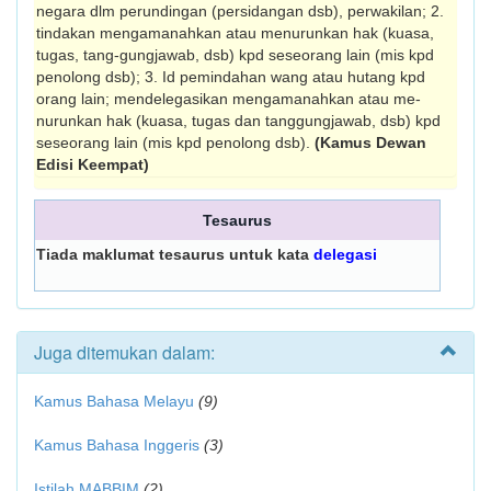
negara dlm perundingan (persidang­an dsb), perwakilan; 2.
tindakan mengamanah­kan atau menurunkan hak (kuasa,
tugas, tang-gungjawab, dsb) kpd seseorang lain (mis kpd
penolong dsb); 3. Id pemindahan wang atau hutang kpd
orang lain; mendelegasikan mengamanahkan atau me­­
nurunkan hak (kuasa, tugas dan tang­gungjawab, dsb) kpd
seseorang lain (mis kpd penolong dsb).
(Kamus Dewan
Edisi Keempat)
Tesaurus
Tiada maklumat tesaurus untuk kata
delegasi
Juga ditemukan dalam:
Kamus Bahasa Melayu
(9)
Kamus Bahasa Inggeris
(3)
Istilah MABBIM
(2)