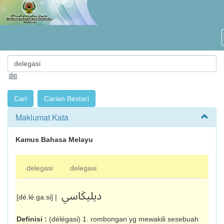
Maklumat Kata
Kamus Bahasa Melayu
delegasi
delegasi
ديليݢاسي
[dé.lé.ga.si] |
Definisi :
(délégasi) 1. rombongan yg mewakili sesebuah