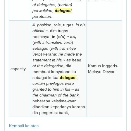
of delegates,
(badan)
perwakilan,
delegasi
,
perutusan.
4.
position, role,
tugas:
in his
official ~,
dlm tugas
rasminya;
in
(
o’s
)
~ as,
(
with intransitive verb
)
sebagai; (
with transitive
verb
) kerana:
he made the
statement in his ~ as head
of the delegation,
dia
Kamus Inggeris-
capacity
membuat kenyataan itu
Melayu Dewan
sebagai ketua
delegasi
;
certain privileges were
granted to him in his ~ as
the chairman of the bank,
beberapa keistimewaan
diberikan kepadanya kerana
dia pengerusi bank;
Kembali ke atas