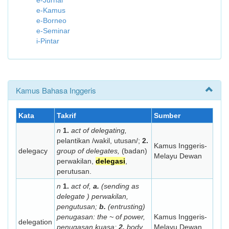
e-Jurnal
e-Kamus
e-Borneo
e-Seminar
i-Pintar
Kamus Bahasa Inggeris
Kata
Takrif
Sumber
n
1.
act of delegating,
pelantikan /wakil, utusan/;
2.
Kamus Inggeris-
delegacy
group of delegates,
(badan)
Melayu Dewan
perwakilan,
delegasi
,
perutusan.
n
1.
act of,
a.
(
sending as
delegate
) perwakilan,
pengutusan;
b.
(
entrusting
)
penugasan:
the ~ of power,
Kamus Inggeris-
delegation
penugasan kuasa;
2.
body
Melayu Dewan