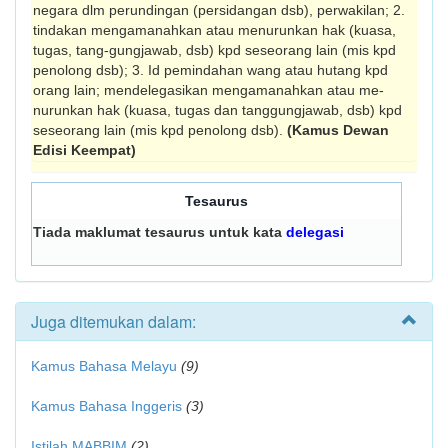
negara dlm perundingan (persidang­an dsb), perwakilan; 2.
tindakan mengamanah­kan atau menurunkan hak (kuasa,
tugas, tang-gungjawab, dsb) kpd seseorang lain (mis kpd
penolong dsb); 3. Id pemindahan wang atau hutang kpd
orang lain; mendelegasikan mengamanahkan atau me­­
nurunkan hak (kuasa, tugas dan tang­gungjawab, dsb) kpd
seseorang lain (mis kpd penolong dsb).
(Kamus Dewan
Edisi Keempat)
Tesaurus
Tiada maklumat tesaurus untuk kata
delegasi
Juga ditemukan dalam:
Kamus Bahasa Melayu
(9)
Kamus Bahasa Inggeris
(3)
Istilah MABBIM
(2)