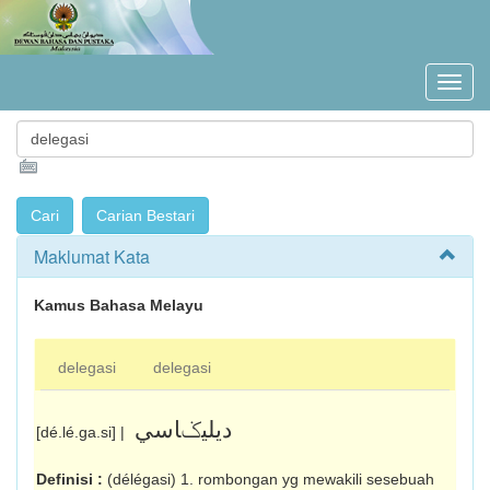
Maklumat Kata
Kamus Bahasa Melayu
delegasi
delegasi
ديليݢاسي
[dé.lé.ga.si] |
Definisi :
(délégasi) 1. rombongan yg mewakili sesebuah