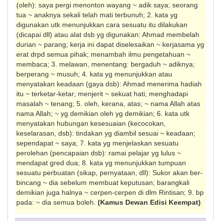
(oleh): saya pergi menonton wayang ~ adik saya; seorang
tua ~ anaknya sekali telah mati terbunuh; 2. kata yg
digunakan utk menunjukkan cara sesuatu itu dilakukan
(dicapai dll) atau alat dsb yg digunakan: Ahmad membelah
durian ~ parang; kerja ini dapat diselesaikan ~ kerjasama yg
erat drpd semua pihak; me­nambah ilmu pengetahuan ~
membaca; 3. melawan, menentang: bergaduh ~ adiknya;
berperang ~ musuh; 4. kata yg menunjukkan atau
menyatakan keadaan (gaya dsb): Ahmad menerima hadiah
itu ~ terketar-ketar; men­jerit ~ sekuat hati; menghadapi
masalah ~ tenang; 5. oleh, kerana, atas; ~ nama Allah atas
nama Allah; ~ yg demikian oleh yg demikian; 6. kata utk
menyatakan hubungan kesesuaian (ke­cocokan,
keselarasan, dsb): tindakan yg diambil sesuai ~ keadaan;
sependapat ~ saya; 7. kata yg menjelaskan sesuatu
perolehan (pencapaian dsb): ramai pelajar yg lulus ~
mendapat gred dua; 8. kata yg menunjukkan tumpuan
sesuatu perbuatan (sikap, pernyataan, dll): Sukor akan ber­
bincang ~ dia sebelum membuat keputusan; barangkali
demikian juga halnya ~ cerpen-cerpen di dlm Rintisan; 9. bp
pada: ~ dia semua boleh.
(Kamus Dewan Edisi Keempat)