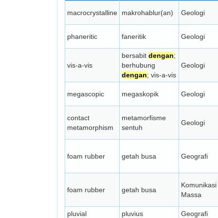
macrocrystalline
makrohablur(an)
Geologi
phaneritic
faneritik
Geologi
bersabit
dengan
;
vis-a-vis
berhubung
Geologi
dengan
; vis-a-vis
megascopic
megaskopik
Geologi
contact
metamorfisme
Geologi
metamorphism
sentuh
foam rubber
getah busa
Geografi
Komunikasi
foam rubber
getah busa
Massa
pluvial
pluvius
Geografi