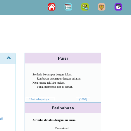
Puisi
Soldadu bercampur dengan lokan,
Rambutan bercampur dengan pulasan;
Kera lotong tak lalu makan,
Tupai membawa diri di dahan.
Lihat selanjutnya...
(1000)
Peribahasa
an
Air tuba dibalas dengan air susu.
Bermaksud :