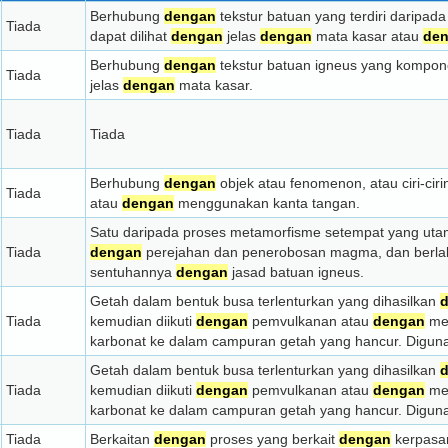
Berhubung
dengan
tekstur batuan yang terdiri daripa
Tiada
dapat dilihat
dengan
jelas
dengan
mata kasar atau
de
Berhubung
dengan
tekstur batuan igneus yang kompon
Tiada
jelas
dengan
mata kasar.
Tiada
Tiada
Berhubung
dengan
objek atau fenomenon, atau ciri-cir
Tiada
atau
dengan
menggunakan kanta tangan.
Satu daripada proses metamorfisme setempat yang uta
Tiada
dengan
perejahan dan penerobosan magma, dan berla
sentuhannya
dengan
jasad batuan igneus.
Getah dalam bentuk busa terlenturkan yang dihasilkan
Tiada
kemudian diikuti
dengan
pemvulkanan atau
dengan
mem
karbonat ke dalam campuran getah yang hancur. Digun
Getah dalam bentuk busa terlenturkan yang dihasilkan
Tiada
kemudian diikuti
dengan
pemvulkanan atau
dengan
mem
karbonat ke dalam campuran getah yang hancur. Digun
Tiada
Berkaitan
dengan
proses yang berkait
dengan
kerpasan