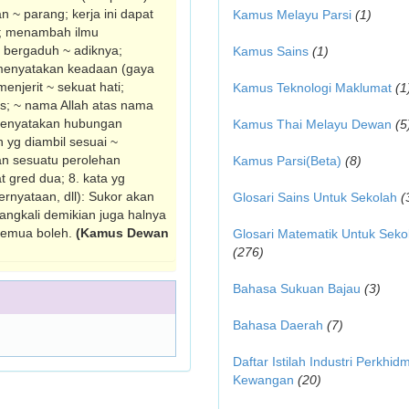
 ~ parang; kerja ini dapat
Kamus Melayu Parsi
(1)
k; me­nambah ilmu
bergaduh ~ adiknya;
Kamus Sains
(1)
 menyatakan keadaan (gaya
n­jerit ~ sekuat hati;
Kamus Teknologi Maklumat
(1
as; ~ nama Allah atas nama
k menyatakan hubungan
Kamus Thai Melayu Dewan
(5
n yg diambil sesuai ~
an sesuatu perolehan
Kamus Parsi(Beta)
(8)
t gred dua; 8. kata yg
rnyataan, dll): Sukor akan
Glosari Sains Untuk Sekolah
(
angkali demikian juga halnya
 semua boleh.
(Kamus Dewan
Glosari Matematik Untuk Seko
(276)
Bahasa Sukuan Bajau
(3)
Bahasa Daerah
(7)
Daftar Istilah Industri Perkhid
Kewangan
(20)