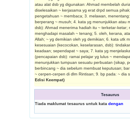
atau alat dsb yg digunakan: Ahmad membelah durian
diselesaikan ~ kerjasama yg erat drpd semua piha
pengetahuan ~ membaca; 3. melawan, menentang: 
berperang ~ musuh; 4. kata yg menunjukkan atau
dsb): Ahmad menerima hadiah itu ~ terketar-ketar; me
menghadapi masalah ~ tenang; 5. oleh, kerana, at
Allah; ~ yg demikian oleh yg demikian; 6. kata ut
kesesuaian (ke­cocokan, keselarasan, dsb): tindaka
keadaan; sependapat ~ saya; 7. kata yg menjelask
(pencapaian dsb): ramai pelajar yg lulus ~ mendapa
menunjukkan tumpuan sesuatu perbuatan (sikap, pe
ber­bincang ~ dia sebelum membuat keputusan; bar
~ cerpen-cerpen di dlm Rintisan; 9. bp pada: ~ dia
Edisi Keempat)
Tesaurus
Tiada maklumat tesaurus untuk kata
dengan