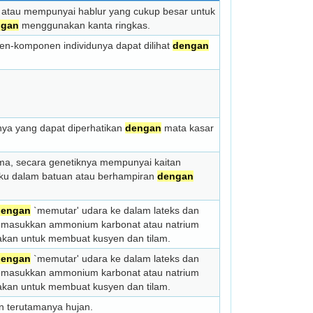
da atau mempunyai hablur yang cukup besar untuk
ngan
menggunakan kanta ringkas.
en-komponen individunya dapat dilihat
dengan
inya yang dapat diperhatikan
dengan
mata kasar
ma, secara genetiknya mempunyai kaitan
ku dalam batuan atau berhampiran
dengan
dengan
`memutar' udara ke dalam lateks dan
asukkan ammonium karbonat atau natrium
akan untuk membuat kusyen dan tilam.
dengan
`memutar' udara ke dalam lateks dan
asukkan ammonium karbonat atau natrium
akan untuk membuat kusyen dan tilam.
 terutamanya hujan.