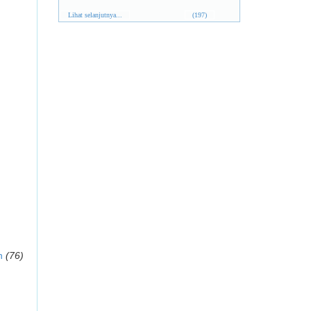
Lihat selanjutnya...
(197)
n
(76)