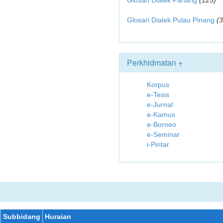
Glosari Dialek Pahang
(125)
Glosari Dialek Pulau Pinang
(
Perkhidmatan +
Korpus
e-Tesis
e-Jurnal
e-Kamus
e-Borneo
e-Seminar
i-Pintar
Subbidang
Huraian