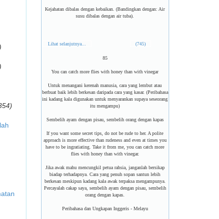
Kejahatan dibalas dengan kebaikan. (Bandingkan dengan: Air
susu dibalas dengan air tuba).
Lihat selanjutnya...
(745)
)
85
)
You can catch more flies with honey than with vinegar
Untuk menangani kerenah manusia, cara yang lembut atau
berbuat baik lebih berkesan daripada cara yang kasar. (Peribahasa
ini kadang kala digunakan untuk menyarankan supaya seseorang
354)
itu mengampu)
Sembelih ayam dengan pisau, sembelih orang dengan kapas
lah
If you want some secret tips, do not be rude to her. A polite
approach is more effective than rudeness and even at times you
have to be ingratiating. Take it from me, you can catch more
flies with honey than with vinegar.
Jika awak mahu mencungkil petua rahsia, janganlah bersikap
biadap terhadapnya. Cara yang penuh sopan santun lebih
berkesan meskipun kadang kala awak terpaksa mengampunya.
Percayalah cakap saya, sembelih ayam dengan pisau, sembelih
matan
orang dengan kapas.
Peribahasa dan Ungkapan Inggeris - Melayu