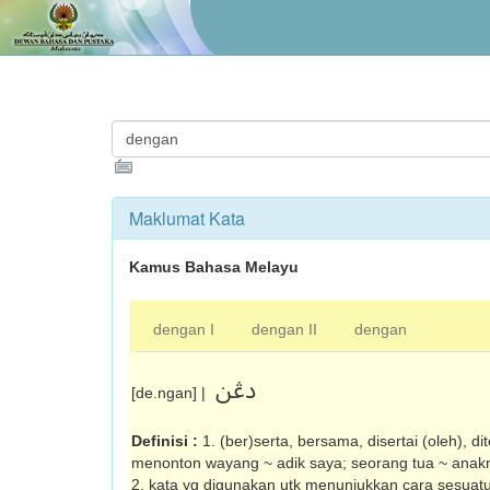
Maklumat Kata
Kamus Bahasa Melayu
dengan I
dengan II
dengan
دڠن
[de.ngan] |
Definisi :
1. (ber)serta, bersama, disertai (oleh), di
menonton wayang ~ adik saya; seorang tua ~ anakny
2. kata yg digunakan utk menunjukkan cara sesuatu i