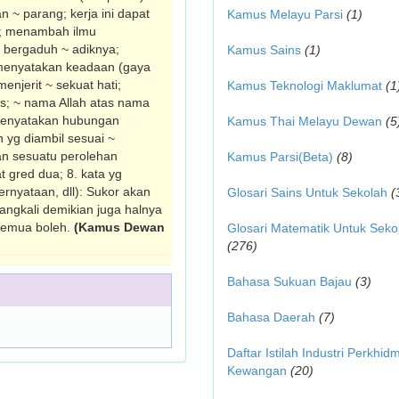
 ~ parang; kerja ini dapat
Kamus Melayu Parsi
(1)
k; me­nambah ilmu
bergaduh ~ adiknya;
Kamus Sains
(1)
 menyatakan keadaan (gaya
n­jerit ~ sekuat hati;
Kamus Teknologi Maklumat
(1
as; ~ nama Allah atas nama
k menyatakan hubungan
Kamus Thai Melayu Dewan
(5
n yg diambil sesuai ~
an sesuatu perolehan
Kamus Parsi(Beta)
(8)
t gred dua; 8. kata yg
rnyataan, dll): Sukor akan
Glosari Sains Untuk Sekolah
(
angkali demikian juga halnya
 semua boleh.
(Kamus Dewan
Glosari Matematik Untuk Seko
(276)
Bahasa Sukuan Bajau
(3)
Bahasa Daerah
(7)
Daftar Istilah Industri Perkhid
Kewangan
(20)