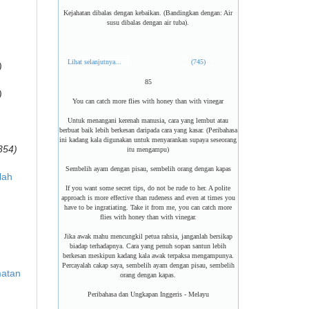
Kejahatan dibalas dengan kebaikan. (Bandingkan dengan: Air
susu dibalas dengan air tuba).
Lihat selanjutnya...
(745)
)
85
)
You can catch more flies with honey than with vinegar
Untuk menangani kerenah manusia, cara yang lembut atau
berbuat baik lebih berkesan daripada cara yang kasar. (Peribahasa
ini kadang kala digunakan untuk menyarankan supaya seseorang
354)
itu mengampu)
Sembelih ayam dengan pisau, sembelih orang dengan kapas
lah
If you want some secret tips, do not be rude to her. A polite
approach is more effective than rudeness and even at times you
have to be ingratiating. Take it from me, you can catch more
flies with honey than with vinegar.
Jika awak mahu mencungkil petua rahsia, janganlah bersikap
biadap terhadapnya. Cara yang penuh sopan santun lebih
berkesan meskipun kadang kala awak terpaksa mengampunya.
Percayalah cakap saya, sembelih ayam dengan pisau, sembelih
matan
orang dengan kapas.
Peribahasa dan Ungkapan Inggeris - Melayu