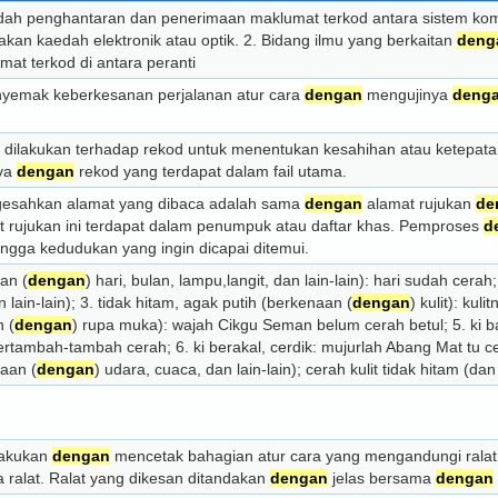
edah penghantaran dan penerimaan maklumat terkod antara sistem ko
an kaedah elektronik atau optik. 2. Bidang ilmu yang berkaitan
deng
at terkod di antara peranti
yemak keberkesanan perjalanan atur cara
dengan
mengujinya
deng
 dilakukan terhadap rekod untuk menentukan kesahihan atau ketepat
ya
dengan
rekod yang terdapat dalam fail utama.
gesahkan alamat yang dibaca adalah sama
dengan
alamat rujukan
de
t rujukan ini terdapat dalam penumpuk atau daftar khas. Pemproses
d
ingga kedudukan yang ingin dicapai ditemui.
an (
dengan
) hari, bulan, lampu,langit, dan lain-lain): hari sudah cerah
 lain-lain); 3. tidak hitam, agak putih (berkenaan (
dengan
) kulit): kuli
 (
dengan
) rupa muka): wajah Cikgu Seman belum cerah betul; 5. ki b
tambah-tambah cerah; 6. ki berakal, cerdik: mujurlah Abang Mat tu cer
naan (
dengan
) udara, cuaca, dan lain-lain); cerah kulit tidak hitam (dan
lakukan
dengan
mencetak bahagian atur cara yang mengandungi rala
ralat. Ralat yang dikesan ditandakan
dengan
jelas bersama
dengan