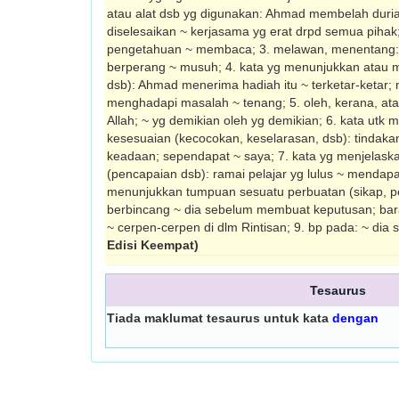
atau alat dsb yg digunakan: Ahmad membelah durian
diselesaikan ~ kerjasama yg erat drpd semua piha
pengetahuan ~ membaca; 3. melawan, menentang: 
berperang ~ musuh; 4. kata yg menunjukkan atau
dsb): Ahmad menerima hadiah itu ~ terketar-ketar; me
menghadapi masalah ~ tenang; 5. oleh, kerana, at
Allah; ~ yg demikian oleh yg demikian; 6. kata ut
kesesuaian (ke­cocokan, keselarasan, dsb): tindaka
keadaan; sependapat ~ saya; 7. kata yg menjelask
(pencapaian dsb): ramai pelajar yg lulus ~ mendapa
menunjukkan tumpuan sesuatu perbuatan (sikap, pe
ber­bincang ~ dia sebelum membuat keputusan; bar
~ cerpen-cerpen di dlm Rintisan; 9. bp pada: ~ dia
Edisi Keempat)
Tesaurus
Tiada maklumat tesaurus untuk kata
dengan