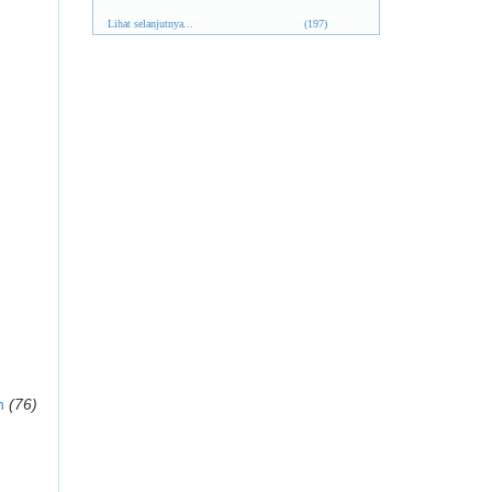
Lihat selanjutnya...
(197)
n
(76)