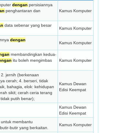
mputer
dengan
persisiannya
an
penghantaran dan
Kamus Komputer
an
data sebenar yang besar
Kamus Komputer
annya
dengan
Kamus Komputer
ngan
membandingkan kedua-
engan
itu boleh mengimbas
Kamus Komputer
; 2. jernih (berkenaan
tnya cerah; 4. berseri, tidak
Kamus Dewan
aik, bahagia, elok: kehidupan
Edisi Keempat
ah sikit; cerah ceria terang
 tidak putih benar);
Kamus Dewan
Edisi Keempat
t untuk membantu
Kamus Komputer
butir-butir yang berkaitan.