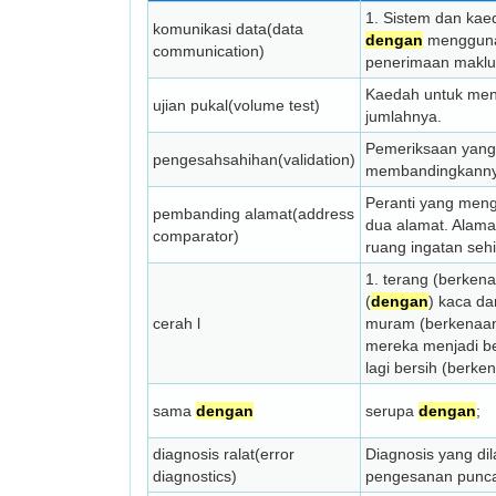
1. Sistem dan ka
komunikasi data(data
dengan
menggunak
communication)
penerimaan maklum
Kaedah untuk men
ujian pukal(volume test)
jumlahnya.
Pemeriksaan yang
pengesahsahihan(validation)
membandingkann
Peranti yang men
pembanding alamat(address
dua alamat. Alama
comparator)
ruang ingatan seh
1. terang (berkena
(
dengan
) kaca dan
cerah l
muram (berkenaan
mereka menjadi ber
lagi bersih (berke
sama
dengan
serupa
dengan
;
diagnosis ralat(error
Diagnosis yang di
diagnostics)
pengesanan punca 