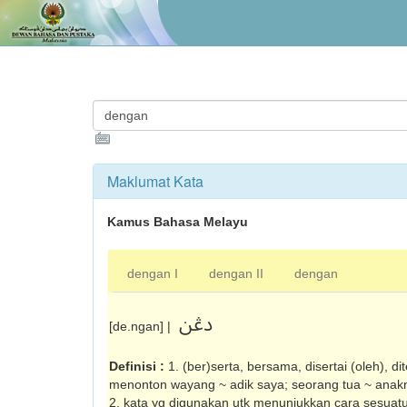
Maklumat Kata
Kamus Bahasa Melayu
dengan I
dengan II
dengan
دڠن
[de.ngan] |
Definisi :
1. (ber)serta, bersama, disertai (oleh), di
menonton wayang ~ adik saya; seorang tua ~ anakny
2. kata yg digunakan utk menunjukkan cara sesuatu i