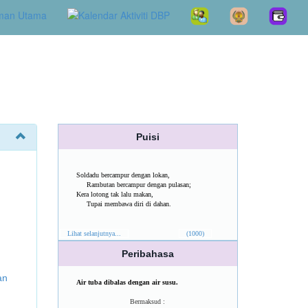
Puisi
Soldadu bercampur dengan lokan,
Rambutan bercampur dengan pulasan;
Kera lotong tak lalu makan,
Tupai membawa diri di dahan.
Lihat selanjutnya...
(1000)
Peribahasa
an
Air tuba dibalas dengan air susu.
Bermaksud :