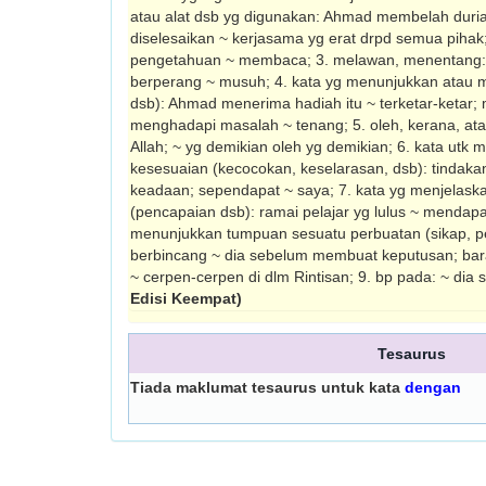
atau alat dsb yg digunakan: Ahmad membelah durian
diselesaikan ~ kerjasama yg erat drpd semua piha
pengetahuan ~ membaca; 3. melawan, menentang: 
berperang ~ musuh; 4. kata yg menunjukkan atau
dsb): Ahmad menerima hadiah itu ~ terketar-ketar; me
menghadapi masalah ~ tenang; 5. oleh, kerana, at
Allah; ~ yg demikian oleh yg demikian; 6. kata ut
kesesuaian (ke­cocokan, keselarasan, dsb): tindaka
keadaan; sependapat ~ saya; 7. kata yg menjelask
(pencapaian dsb): ramai pelajar yg lulus ~ mendapa
menunjukkan tumpuan sesuatu perbuatan (sikap, pe
ber­bincang ~ dia sebelum membuat keputusan; bar
~ cerpen-cerpen di dlm Rintisan; 9. bp pada: ~ dia
Edisi Keempat)
Tesaurus
Tiada maklumat tesaurus untuk kata
dengan