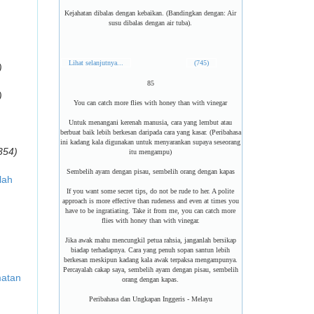
Kejahatan dibalas dengan kebaikan. (Bandingkan dengan: Air
susu dibalas dengan air tuba).
Lihat selanjutnya...
(745)
)
85
)
You can catch more flies with honey than with vinegar
Untuk menangani kerenah manusia, cara yang lembut atau
berbuat baik lebih berkesan daripada cara yang kasar. (Peribahasa
ini kadang kala digunakan untuk menyarankan supaya seseorang
354)
itu mengampu)
Sembelih ayam dengan pisau, sembelih orang dengan kapas
lah
If you want some secret tips, do not be rude to her. A polite
approach is more effective than rudeness and even at times you
have to be ingratiating. Take it from me, you can catch more
flies with honey than with vinegar.
Jika awak mahu mencungkil petua rahsia, janganlah bersikap
biadap terhadapnya. Cara yang penuh sopan santun lebih
berkesan meskipun kadang kala awak terpaksa mengampunya.
Percayalah cakap saya, sembelih ayam dengan pisau, sembelih
matan
orang dengan kapas.
Peribahasa dan Ungkapan Inggeris - Melayu