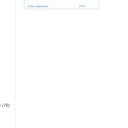
Lihat selanjutnya...
(197)
n
(76)