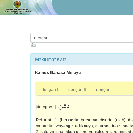
Maklumat Kata
Kamus Bahasa Melayu
dengan I
dengan II
dengan
دڠن
[de.ngan] |
Definisi :
1. (ber)serta, bersama, disertai (oleh), di
menonton wayang ~ adik saya; seorang tua ~ anakny
2. kata yg digunakan utk menunjukkan cara sesuatu i