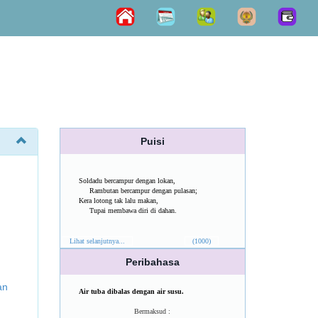
Puisi
Soldadu bercampur dengan lokan,
Rambutan bercampur dengan pulasan;
Kera lotong tak lalu makan,
Tupai membawa diri di dahan.
Lihat selanjutnya...
(1000)
Peribahasa
an
Air tuba dibalas dengan air susu.
Bermaksud :