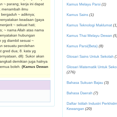
 ~ parang; kerja ini dapat
Kamus Melayu Parsi
(1)
k; me­nambah ilmu
bergaduh ~ adiknya;
Kamus Sains
(1)
 menyatakan keadaan (gaya
n­jerit ~ sekuat hati;
Kamus Teknologi Maklumat
(1
as; ~ nama Allah atas nama
k menyatakan hubungan
Kamus Thai Melayu Dewan
(5
n yg diambil sesuai ~
an sesuatu perolehan
Kamus Parsi(Beta)
(8)
t gred dua; 8. kata yg
rnyataan, dll): Sukor akan
Glosari Sains Untuk Sekolah
(
angkali demikian juga halnya
 semua boleh.
(Kamus Dewan
Glosari Matematik Untuk Seko
(276)
Bahasa Sukuan Bajau
(3)
Bahasa Daerah
(7)
Daftar Istilah Industri Perkhid
Kewangan
(20)