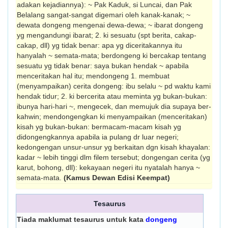
adakan kejadiannya): ~ Pak Kaduk, si Luncai, dan Pak
Belalang sangat-sangat digemari oleh kanak-kanak; ~
dewata dongeng mengenai dewa-dewa; ~ ibarat dongeng
yg mengandungi ibarat; 2. ki sesuatu (spt berita, cakap-
cakap, dll) yg tidak benar: apa yg diceritakannya itu
hanyalah ~ semata-mata; berdongeng ki bercakap tentang
sesuatu yg tidak benar: saya bukan hendak ~ apabila
menceritakan hal itu; mendongeng 1. membuat
(menyampaikan) cerita dongeng: ibu selalu ~ pd waktu kami
hendak tidur; 2. ki bercerita atau meminta yg bukan-bukan:
ibunya hari-hari ~, me­ngecek, dan memujuk dia supaya ber­
kahwin; mendongengkan ki menyampaikan (men­ceritakan)
kisah yg bukan-bukan: bermacam-macam kisah yg
didongengkannya apabila ia pulang dr luar negeri;
kedongengan unsur-unsur yg berkaitan dgn kisah khayalan:
kadar ~ lebih tinggi dlm filem tersebut; dongengan cerita (yg
karut, bohong, dll): kekayaan negeri itu nyatalah hanya ~
semata-mata.
(Kamus Dewan Edisi Keempat)
Tesaurus
Tiada maklumat tesaurus untuk kata
dongeng