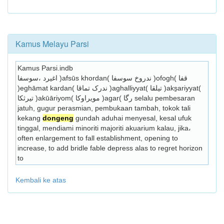
Kamus Melayu Parsi
Kamus Parsi.indb
اغيرد ،سوسفا )afsūs khordan( ندروخ سوسفا )ofogh( قفا 
)eghāmat kardan( ندرک تماقا )aghalliyyat( تيلقا )aks̱ariyyat( 
تيرثکا )akūāriyom( مويراوکا )agar( رگا selalu pembesaran 
jatuh, gugur perasmian, pembukaan tambah, tokok tali 
kekang 
dongeng
 gundah aduhai menyesal, kesal ufuk 
tinggal, mendiami minoriti majoriti akuarium kalau, jika، 
often enlargement to fall establishment, opening to 
increase, to add bridle fable depress alas to regret horizon 
to 
Kembali ke atas