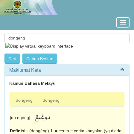
Maklumat Kata
Kamus Bahasa Melayu
dongeng
dongeng
دوڠيڠ
[do.ngéng] |
Definisi :
(dongéng) 1. = cerita ~ cerita kha­yalan (yg diada-