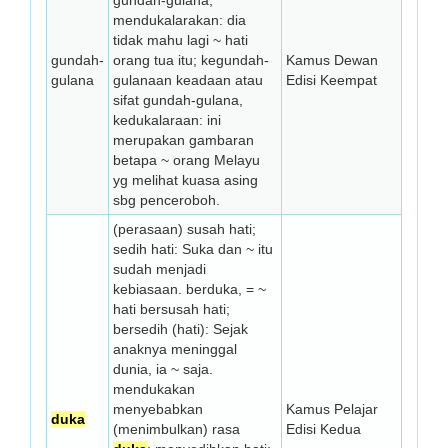
gundah-gulana,
mendukalarakan: dia
tidak mahu lagi ~ hati
gundah-
orang tua itu; kegundah-
Kamus Dewan
gulana
gulanaan keadaan atau
Edisi Keempat
sifat gundah-gulana,
kedukalaraan: ini
merupakan gambaran
betapa ~ orang Melayu
yg melihat kuasa asing
sbg penceroboh.
(perasaan) susah hati;
sedih hati: Suka dan ~ itu
sudah menjadi
kebiasaan. berduka, = ~
hati bersusah hati;
bersedih (hati): Sejak
anaknya meninggal
dunia, ia ~ saja.
mendukakan
menyebabkan
Kamus Pelajar
duka
(menimbulkan) rasa
Edisi Kedua