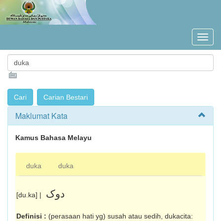
Maklumat Kata
Kamus Bahasa Melayu
duka
duka
دوک
[du.ka] |
Definisi :
(perasaan hati yg) susah atau sedih, dukacita: