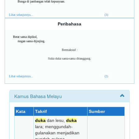
Bunga di jambangan telah kepunyaan.
Lihat selanjutnya...
(3)
Peribahasa
Berat sama dipikul,
ringan sama dijinjing.
Bermaksud :
Suka duka sama-sama ditanggung.
Lihat selanjutnya...
(2)
Kamus Bahasa Melayu
Kata
Takrif
Sumber
duka
dan lesu,
duka
lara; menggundah-
gulanakan menjadikan