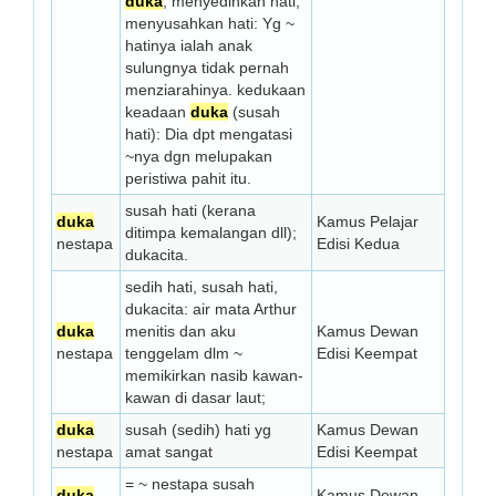
duka
; menyedihkan hati;
menyusahkan hati: Yg ~
hatinya ialah anak
sulungnya tidak pernah
menziarahinya. kedukaan
keadaan
duka
(susah
hati): Dia dpt mengatasi
~nya dgn melupakan
peristiwa pahit itu.
susah hati (kerana
duka
Kamus Pelajar
ditimpa kemalangan dll);
nestapa
Edisi Kedua
dukacita.
sedih hati, susah hati,
dukacita: air mata Arthur
duka
menitis dan aku
Kamus Dewan
nestapa
tenggelam dlm ~
Edisi Keempat
memikirkan nasib kawan-
kawan di dasar laut;
duka
susah (sedih) hati yg
Kamus Dewan
nestapa
amat sangat
Edisi Keempat
= ~ nestapa susah
duka
Kamus Dewan