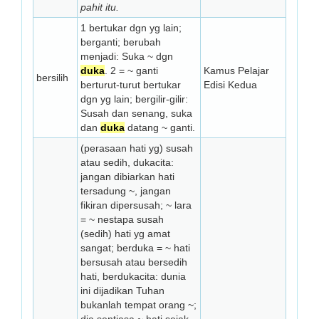
pahit itu.
1 bertukar dgn yg lain;
berganti; berubah
menjadi: Suka ~ dgn
duka
. 2 = ~ ganti
Kamus Pelajar
bersilih
berturut-turut bertukar
Edisi Kedua
dgn yg lain; bergilir-gilir:
Susah dan senang, suka
dan
duka
datang ~ ganti.
(perasaan hati yg) susah
atau sedih, dukacita:
jangan dibiarkan hati
tersadung ~, jangan
fikiran dipersusah; ~ lara
= ~ nestapa susah
(sedih) hati yg amat
sangat; berduka = ~ hati
bersusah atau bersedih
hati, berdukacita: dunia
ini dijadikan Tuhan
bukanlah tempat orang ~;