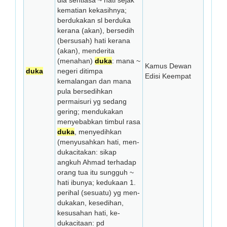
dia sentiasa ~ hati sejak
kematian kekasihnya;
berdukakan sl berduka
kerana (akan), ber­sedih
(bersusah) hati kerana
(akan), men­derita
(menahan)
duka
: mana ~
Kamus Dewan
duka
negeri di­timpa
Edisi Keempat
kemalangan dan mana
pula ber­sedihkan
permaisuri yg sedang
gering; mendukakan
menyebabkan timbul rasa
duka
, menyedihkan
(menyusahkan hati, men­
dukacitakan: sikap
angkuh Ahmad terhadap
orang tua itu sungguh ~
hati ibunya; kedukaan 1.
perihal (sesuatu) yg men­
dukakan, kesedihan,
kesusahan hati, ke­
dukacitaan: pd