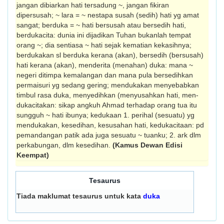
jangan dibiarkan hati tersadung ~, jangan fikiran
dipersusah; ~ lara = ~ nestapa susah (sedih) hati yg amat
sangat; berduka = ~ hati bersusah atau bersedih hati,
berdukacita: dunia ini dijadikan Tuhan bukanlah tempat
orang ~; dia sentiasa ~ hati sejak kematian kekasihnya;
berdukakan sl berduka kerana (akan), ber­sedih (bersusah)
hati kerana (akan), men­derita (menahan) duka: mana ~
negeri di­timpa kemalangan dan mana pula ber­sedihkan
permaisuri yg sedang gering; mendukakan menyebabkan
timbul rasa duka, menyedihkan (menyusahkan hati, men­
dukacitakan: sikap angkuh Ahmad terhadap orang tua itu
sungguh ~ hati ibunya; kedukaan 1. perihal (sesuatu) yg
men­dukakan, kesedihan, kesusahan hati, ke­dukacitaan: pd
pemandangan patik ada juga sesuatu ~ tuanku; 2. ark dlm
perkabungan, dlm kesedihan.
(Kamus Dewan Edisi
Keempat)
Tesaurus
Tiada maklumat tesaurus untuk kata
duka