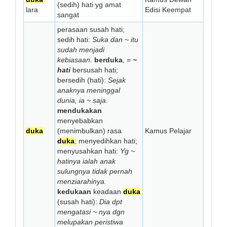
(sedih) hati yg amat
lara
Edisi Keempat
sangat
perasaan susah hati;
sedih hati:
Suka dan ~ itu
sudah menjadi
kebiasaan.
berduka
, =
~
hati
bersusah hati;
bersedih (hati):
Sejak
anaknya meninggal
dunia, ia ~ saja.
mendukakan
menyebabkan
duka
(menimbulkan) rasa
Kamus Pelajar
duka
; menyedihkan hati;
menyusahkan hati:
Yg ~
hatinya ialah anak
sulungnya tidak pernah
menziarahinya.
kedukaan
keadaan
duka
(susah hati):
Dia dpt
mengatasi ~ nya dgn
melupakan peristiwa