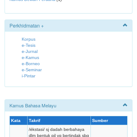
Perkhidmatan +
Korpus
e-Tesis
e-Jurnal
e-Kamus
e-Borneo
e-Seminar
i-Pintar
Kamus Bahasa Melayu
Kata
Takrif
Sumber
/ékstasi/ sj dadah berbahaya
dlm bentuk pil yg bertindak sbg