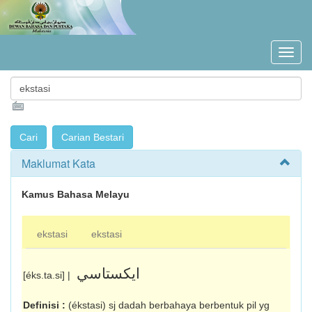
Maklumat Kata
Kamus Bahasa Melayu
ekstasi
ekstasi
ايکستاسي
[éks.ta.si] |
Definisi :
(ékstasi) sj dadah berbahaya berbentuk pil yg