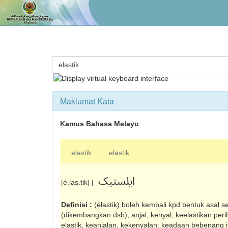
Maklumat Kata
Kamus Bahasa Melayu
elastik
elastik
ايلستيک
[é.las.tik] |
Definisi :
(élastik) boleh kembali kpd bentuk asal s
(dikembangkan dsb), anjal, kenyal; keelastikan perih
elastik, keanjalan, kekenyalan: keadaan bebenang 