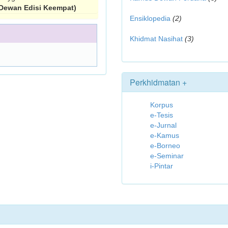
Dewan Edisi Keempat)
Ensiklopedia
(2)
Khidmat Nasihat
(3)
Perkhidmatan +
Korpus
e-Tesis
e-Jurnal
e-Kamus
e-Borneo
e-Seminar
i-Pintar