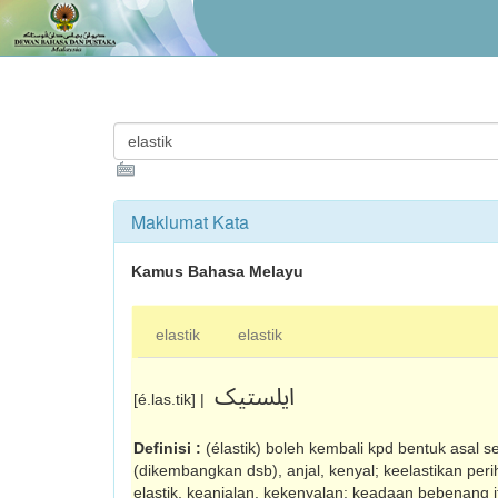
Maklumat Kata
Kamus Bahasa Melayu
elastik
elastik
ايلستيک
[é.las.tik] |
Definisi :
(élastik) boleh kembali kpd bentuk asal s
(dikembangkan dsb), anjal, kenyal; keelastikan perih
elastik, keanjalan, kekenyalan: keadaan bebenang 