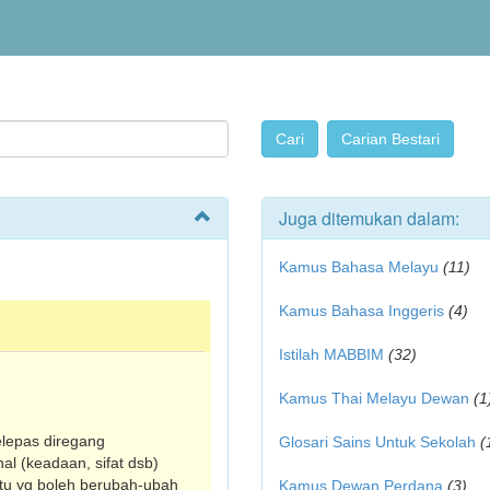
Juga ditemukan dalam:
Kamus Bahasa Melayu
(11)
Kamus Bahasa Inggeris
(4)
Istilah MABBIM
(32)
Kamus Thai Melayu Dewan
(1
elepas diregang
Glosari Sains Untuk Sekolah
(
al (keadaan, sifat dsb)
itu yg boleh berubah-ubah
Kamus Dewan Perdana
(3)