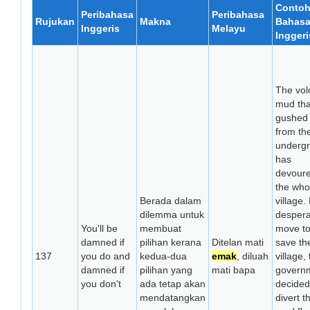
Conto
Peribahasa
Peribahasa
Rujukan
Makna
Bahas
Inggeris
Melayu
Inggeri
The vol
mud tha
gushed 
from th
underg
has
devour
the who
Berada dalam
village. 
dilemma untuk
despera
You'll be
membuat
move t
damned if
pilihan kerana
Ditelan mati
save th
137
you do and
kedua-dua
emak
, diluah
village,
damned if
pilihan yang
mati bapa
govern
you don't
ada tetap akan
decided
mendatangkan
divert t