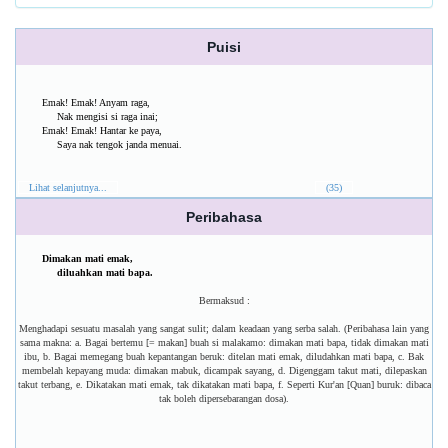
Puisi
Emak! Emak! Anyam raga,
Nak mengisi si raga inai;
Emak! Emak! Hantar ke paya,
Saya nak tengok janda menuai.
Lihat selanjutnya...
(35)
Peribahasa
Dimakan mati emak,
diluahkan mati bapa.
Bermaksud :
Menghadapi sesuatu masalah yang sangat sulit; dalam keadaan yang serba salah. (Peribahasa lain yang
sama makna: a. Bagai bertemu [= makan] buah si malakamo: dimakan mati bapa, tidak dimakan mati
ibu, b. Bagai memegang buah kepantangan beruk: ditelan mati emak, diludahkan mati bapa, c. Bak
membelah kepayang muda: dimakan mabuk, dicampak sayang, d. Digenggam takut mati, dilepaskan
takut terbang, e. Dikatakan mati emak, tak dikatakan mati bapa, f. Seperti Kur'an [Quan] buruk: dibaca
tak boleh dipersebarangan dosa).