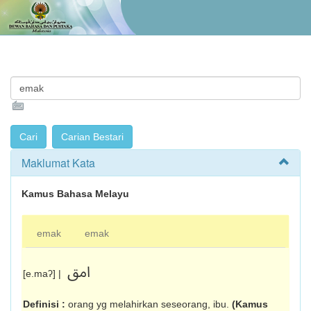
Maklumat Kata
Kamus Bahasa Melayu
emak
emak
امق
[e.maʔ] |
Definisi :
orang yg melahirkan seseorang, ibu.
(Kamus