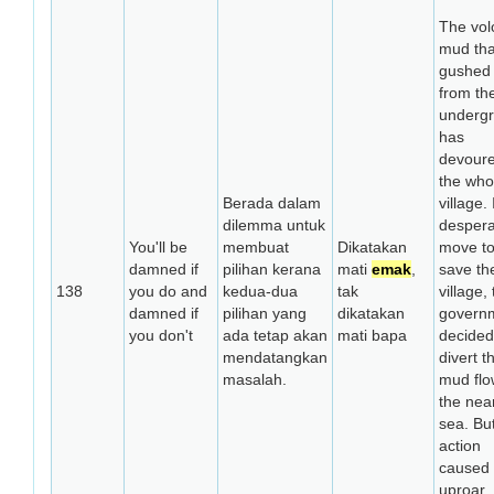
The vol
mud tha
gushed 
from th
underg
has
devour
the who
Berada dalam
village. 
dilemma untuk
despera
You'll be
membuat
Dikatakan
move t
damned if
pilihan kerana
mati
emak
,
save th
138
you do and
kedua-dua
tak
village,
damned if
pilihan yang
dikatakan
govern
you don't
ada tetap akan
mati bapa
decided
mendatangkan
divert t
masalah.
mud flo
the nea
sea. Bu
action
caused
uproar