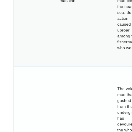
masalah.
mud flo
the nea
sea. Bu
action
caused
uproar
among 
fisherm
who wor
The vol
mud tha
gushed 
from th
underg
has
devour
the who