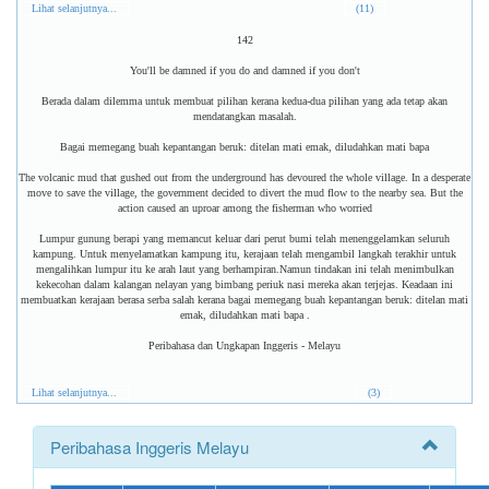
Lihat selanjutnya...
(11)
142
You'll be damned if you do and damned if you don't
Berada dalam dilemma untuk membuat pilihan kerana kedua-dua pilihan yang ada tetap akan
mendatangkan masalah.
Bagai memegang buah kepantangan beruk: ditelan mati emak, diludahkan mati bapa
The volcanic mud that gushed out from the underground has devoured the whole village. In a desperate
move to save the village, the government decided to divert the mud flow to the nearby sea. But the
action caused an uproar among the fisherman who worried
Lumpur gunung berapi yang memancut keluar dari perut bumi telah menenggelamkan seluruh
kampung. Untuk menyelamatkan kampung itu, kerajaan telah mengambil langkah terakhir untuk
mengalihkan lumpur itu ke arah laut yang berhampiran.Namun tindakan ini telah menimbulkan
kekecohan dalam kalangan nelayan yang bimbang periuk nasi mereka akan terjejas. Keadaan ini
membuatkan kerajaan berasa serba salah kerana bagai memegang buah kepantangan beruk: ditelan mati
emak, diludahkan mati bapa .
Peribahasa dan Ungkapan Inggeris - Melayu
Lihat selanjutnya...
(3)
Peribahasa Inggeris Melayu