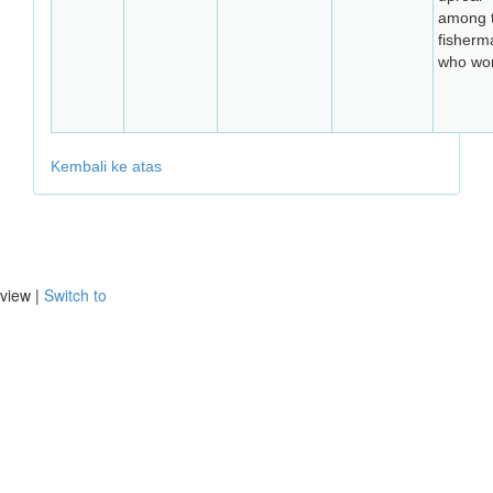
among 
fisherm
who wor
Kembali ke atas
view |
Switch to