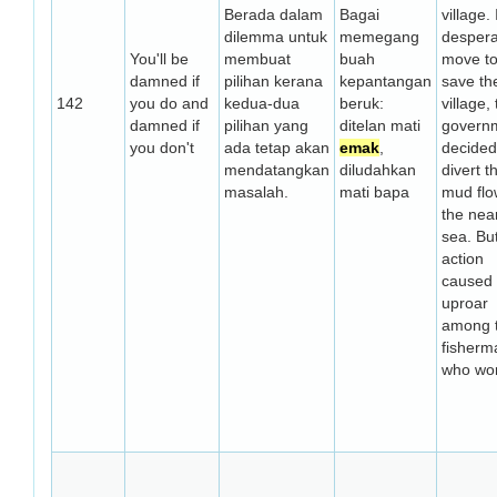
Berada dalam
Bagai
village. 
dilemma untuk
memegang
despera
You'll be
membuat
buah
move t
damned if
pilihan kerana
kepantangan
save th
142
you do and
kedua-dua
beruk:
village,
damned if
pilihan yang
ditelan mati
govern
you don't
ada tetap akan
emak
,
decided
mendatangkan
diludahkan
divert t
masalah.
mati bapa
mud flo
the nea
sea. Bu
action
caused
uproar
among 
fisherm
who wor