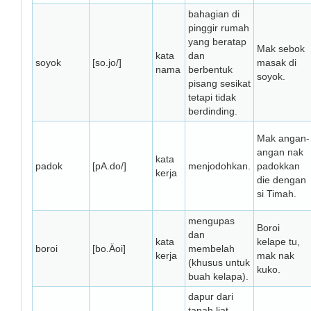
bahagian di
pinggir rumah
yang beratap
Mak sebok
kata
dan
soyok
[so.jo/]
masak di
nama
berbentuk
soyok.
pisang sesikat
tetapi tidak
berdinding.
Mak angan-
angan nak
kata
padok
[pA.do/]
menjodohkan.
padokkan
kerja
die dengan
si Timah.
mengupas
Boroi
dan
kata
kelape tu,
boroi
[bo.Äoi]
membelah
kerja
mak nak
(khusus untuk
kuko.
buah kelapa).
dapur dari
tanah liat