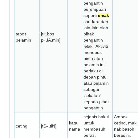
pengantin
perempuan
seperti
emak
saudara dan
lain-lain oleh
tebos
[t«.bos
pihak
pelamin
p«.lA.min]
pengantin
lelaki. Aktiviti
menebus
pintu atau
pelamin ini
berlaku di
depan pintu
atau pelamin
sebagai
‘sekatan’
kepada pihak
pengantin
sejenis bakul
Ambek
kata
untuk
ceting, mak
ceting
[tS«.tiN]
nama
membasuh
nak basoh
beras.
beras ni.