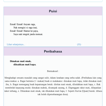
Puisi
Emak! Emak! Anyam raga,
Nak mengisi si raga inai;
Emak! Emak! Hantar ke paya,
Saya nak tengok janda menuai.
Lihat selanjutnya...
(35)
Peribahasa
Dimakan mati emak,
diluahkan mati bapa.
Bermaksud :
Menghadapi sesuatu masalah yang sangat sulit; dalam keadaan yang serba salah. (Peribahasa lain yang
sama makna: a. Bagai bertemu [= makan] buah si malakamo: dimakan mati bapa, tidak dimakan mati
ibu, b. Bagai memegang buah kepantangan beruk: ditelan mati emak, diludahkan mati bapa, c. Bak
membelah kepayang muda: dimakan mabuk, dicampak sayang, d. Digenggam takut mati, dilepaskan
takut terbang, e. Dikatakan mati emak, tak dikatakan mati bapa, f. Seperti Kur'an [Quan] buruk: dibaca
tak boleh dipersebarangan dosa).