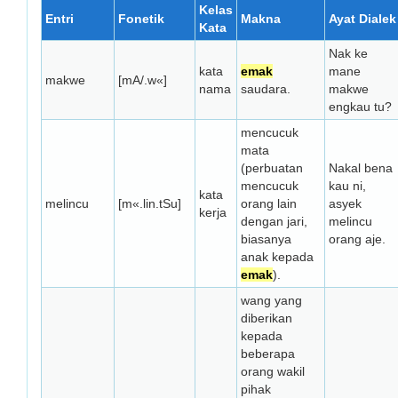
Kelas
Entri
Fonetik
Makna
Ayat Dialek
Kata
Nak ke
kata
emak
mane
makwe
[mA/.w«]
nama
saudara.
makwe
engkau tu?
mencucuk
mata
(perbuatan
Nakal bena
mencucuk
kau ni,
kata
melincu
[m«.lin.tSu]
orang lain
asyek
kerja
dengan jari,
melincu
biasanya
orang aje.
anak kepada
emak
).
wang yang
diberikan
kepada
beberapa
orang wakil
pihak