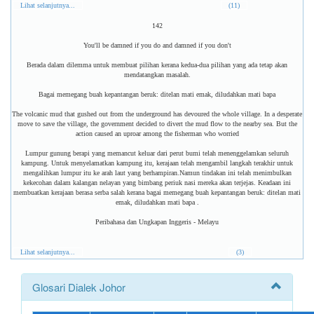
Lihat selanjutnya...
(11)
142
You'll be damned if you do and damned if you don't
Berada dalam dilemma untuk membuat pilihan kerana kedua-dua pilihan yang ada tetap akan
mendatangkan masalah.
Bagai memegang buah kepantangan beruk: ditelan mati emak, diludahkan mati bapa
The volcanic mud that gushed out from the underground has devoured the whole village. In a desperate
move to save the village, the government decided to divert the mud flow to the nearby sea. But the
action caused an uproar among the fisherman who worried
Lumpur gunung berapi yang memancut keluar dari perut bumi telah menenggelamkan seluruh
kampung. Untuk menyelamatkan kampung itu, kerajaan telah mengambil langkah terakhir untuk
mengalihkan lumpur itu ke arah laut yang berhampiran.Namun tindakan ini telah menimbulkan
kekecohan dalam kalangan nelayan yang bimbang periuk nasi mereka akan terjejas. Keadaan ini
membuatkan kerajaan berasa serba salah kerana bagai memegang buah kepantangan beruk: ditelan mati
emak, diludahkan mati bapa .
Peribahasa dan Ungkapan Inggeris - Melayu
Lihat selanjutnya...
(3)
Glosari Dialek Johor