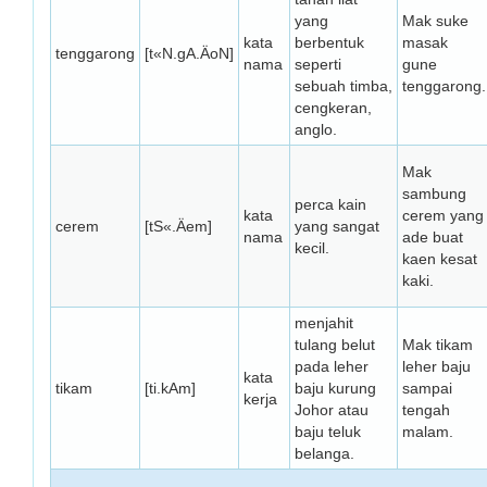
yang
Mak suke
kata
berbentuk
masak
tenggarong
[t«N.gA.ÄoN]
nama
seperti
gune
sebuah timba,
tenggarong.
cengkeran,
anglo.
Mak
sambung
perca kain
kata
cerem yang
cerem
[tS«.Äem]
yang sangat
nama
ade buat
kecil.
kaen kesat
kaki.
menjahit
tulang belut
Mak tikam
pada leher
leher baju
kata
tikam
[ti.kAm]
baju kurung
sampai
kerja
Johor atau
tengah
baju teluk
malam.
belanga.