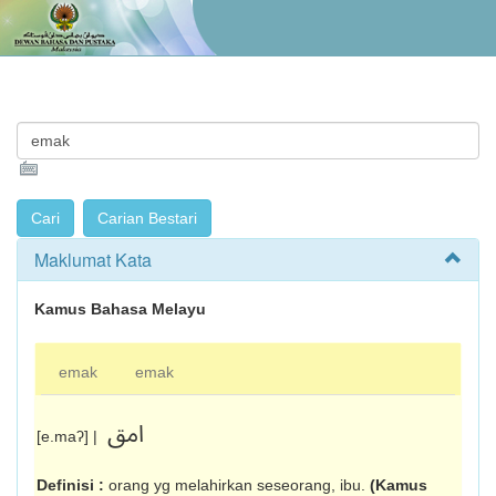
Maklumat Kata
Kamus Bahasa Melayu
emak
emak
امق
[e.maʔ] |
Definisi :
orang yg melahirkan seseorang, ibu.
(Kamus