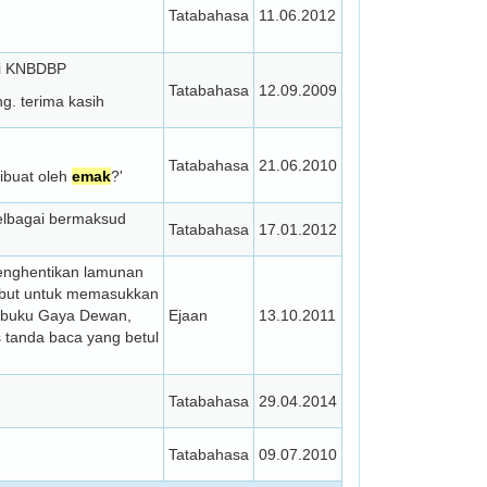
Tatabahasa
11.06.2012
gi KNBDBP
Tatabahasa
12.09.2009
g. terima kasih
Tatabahasa
21.06.2010
ibuat oleh
emak
?'
lbagai bermaksud
Tatabahasa
17.01.2012
u menghentikan lamunan
sebut untuk memasukkan
 buku Gaya Dewan,
Ejaan
13.10.2011
 tanda baca yang betul
Tatabahasa
29.04.2014
Tatabahasa
09.07.2010