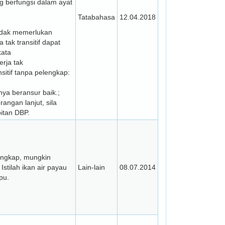
ng berfungsi dalam ayat
Tatabahasa
12.04.2018
 tidak memerlukan
tak transitif dapat
kata
erja tak
nsitif tanpa pelengkap:
ya beransur baik.;
angan lanjut, sila
bitan DBP.
lengkap, mungkin
stilah ikan air payau
Lain-lain
08.07.2014
pu.