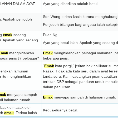
SALAHAN DALAM AYAT
Ayat yang diberikan adalah betul.
Sdr. Wong terima kasih kerana menghubun
. Apakah penjodoh
Penjodoh bilangan bagi angpau ialah sekepin
ng
emak
sedang
Puan Ng,
3. Apakah yang sedang
Ayat yang betul ialah 'Apakah yang sedang d
Emak
menghidankan
Emak
menghidangkan pelbagai makanan, pe
bagai jenis @ pelbagai?
beberapa jenis.
"
Emak
kata pergi," jeritan bak halilintar it
nghentikan lamunan
Razak.
Tidak ada kata seru dalam ayat ter
tar itu menghentikan
tanda seru. Kami cadangkan puan dapatkan
terbitan DBP sebagai panduan untuk menulis
dalam penulisan.
mak
menyapu sampah
Emak
menyapu sampah di halaman rumah.
i halaman rumah.
. Lauk dimasak oleh
Kedua-duanya betul.
leh
emak
. Terima kaish.