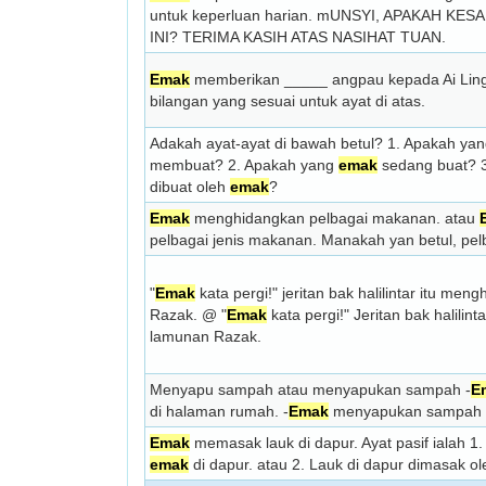
untuk keperluan harian. mUNSYI, APAKAH KE
INI? TERIMA KASIH ATAS NASIHAT TUAN.
Emak
memberikan _____ angpau kepada Ai Ling
bilangan yang sesuai untuk ayat di atas.
Adakah ayat-ayat di bawah betul? 1. Apakah ya
membuat? 2. Apakah yang
emak
sedang buat? 
dibuat oleh
emak
?
Emak
menghidangkan pelbagai makanan. atau
pelbagai jenis makanan. Manakah yan betul, pel
"
Emak
kata pergi!" jeritan bak halilintar itu me
Razak. @ "
Emak
kata pergi!" Jeritan bak halilin
lamunan Razak.
Menyapu sampah atau menyapukan sampah -
E
di halaman rumah. -
Emak
menyapukan sampah d
Emak
memasak lauk di dapur. Ayat pasif ialah 1
emak
di dapur. atau 2. Lauk di dapur dimasak o