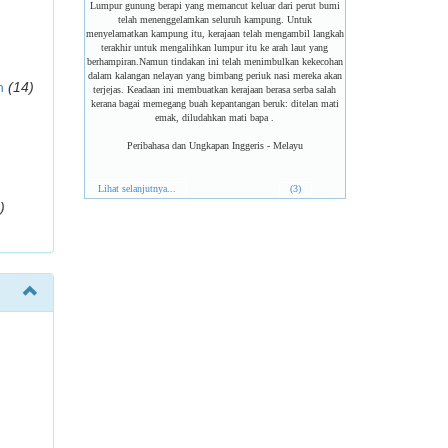
Lumpur gunung berapi yang memancut keluar dari perut bumi
telah menenggelamkan seluruh kampung. Untuk
menyelamatkan kampung itu, kerajaan telah mengambil langkah
terakhir untuk mengalihkan lumpur itu ke arah laut yang
berhampiran.Namun tindakan ini telah menimbulkan kekecohan
dalam kalangan nelayan yang bimbang periuk nasi mereka akan
n
(14)
terjejas. Keadaan ini membuatkan kerajaan berasa serba salah
kerana bagai memegang buah kepantangan beruk: ditelan mati
emak, diludahkan mati bapa .
Peribahasa dan Ungkapan Inggeris - Melayu
Lihat selanjutnya...
(3)
)