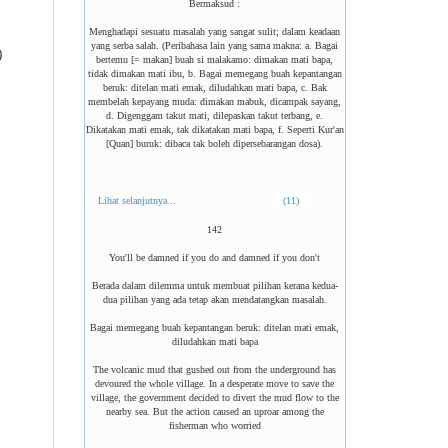
Bermaksud :
Menghadapi sesuatu masalah yang sangat sulit; dalam keadaan
yang serba salah. (Peribahasa lain yang sama makna: a. Bagai
)
bertemu [= makan] buah si malakamo: dimakan mati bapa,
tidak dimakan mati ibu, b. Bagai memegang buah kepantangan
beruk: ditelan mati emak, diludahkan mati bapa, c. Bak
membelah kepayang muda: dimakan mabuk, dicampak sayang,
d. Digenggam takut mati, dilepaskan takut terbang, e.
Dikatakan mati emak, tak dikatakan mati bapa, f. Seperti Kur'an
[Quan] buruk: dibaca tak boleh dipersebarangan dosa).
Lihat selanjutnya...
(11)
142
You'll be damned if you do and damned if you don't
Berada dalam dilemma untuk membuat pilihan kerana kedua-
dua pilihan yang ada tetap akan mendatangkan masalah.
Bagai memegang buah kepantangan beruk: ditelan mati emak,
diludahkan mati bapa
The volcanic mud that gushed out from the underground has
devoured the whole village. In a desperate move to save the
village, the government decided to divert the mud flow to the
nearby sea. But the action caused an uproar among the
fisherman who worried