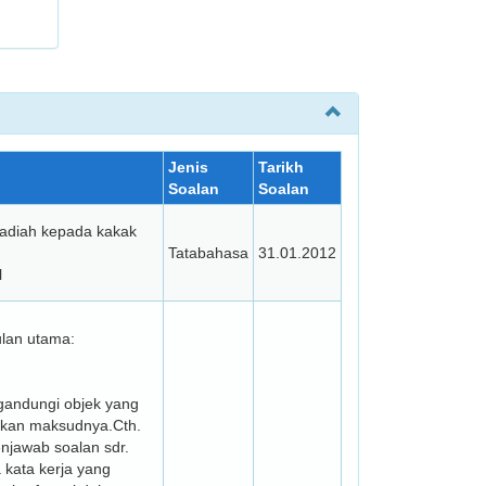
Jenis
Tarikh
Soalan
Soalan
adiah kepada kakak
Tatabahasa
31.01.2012
l
ulan utama:
engandungi objek yang
apkan maksudnya.Cth.
njawab soalan sdr.
a kata kerja yang