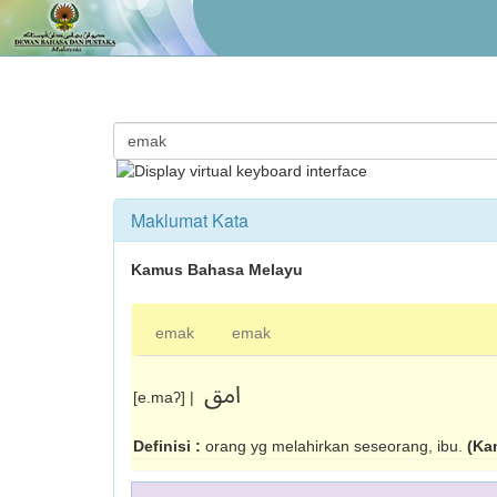
Maklumat Kata
Kamus Bahasa Melayu
emak
emak
امق
[e.maʔ] |
Definisi :
orang yg melahirkan seseorang, ibu.
(Ka