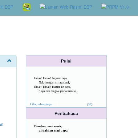
Puisi
Emak! Emak! Anyam raga,
Nak mengisi si raga inai;
Emak! Emak! Hantar ke paya,
Saya nak tengok janda menuai.
Lihat selanjutnya...
(35)
Peribahasa
an
Dimakan mati emak,
diluahkan mati bapa.