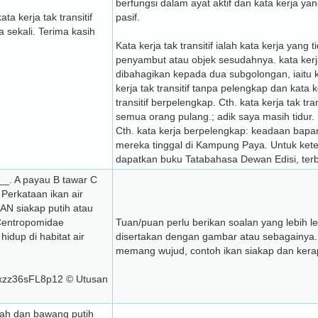
berfungsi dalam ayat aktif dan kata kerja ya
a kerja tak transitif
pasif.
a sekali. Terima kasih
Kata kerja tak transitif ialah kata kerja yang
penyambut atau objek sesudahnya. kata kerja 
dibahagikan kepada dua subgolongan, iaitu 
kerja tak transitif tanpa pelengkap dan kata k
transitif berpelengkap. Cth. kata kerja tak tra
semua orang pulang.; adik saya masih tidur.
Cth. kata kerja berpelengkap: keadaan bapan
mereka tinggal di Kampung Paya. Untuk keter
dapatkan buku Tatabahasa Dewan Edisi, ter
__. A payau B tawar C
erkataan ikan air
KAN siakap putih atau
 Centropomidae
Tuan/puan perlu berikan soalan yang lebih 
idup di habitat air
disertakan dengan gambar atau sebagainya. I
memang wujud, contoh ikan siakap dan kera
xzz36sFL8p12 © Utusan
rah dan bawang putih