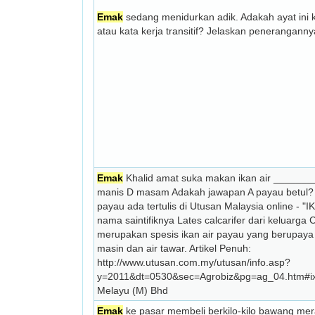
Emak
sedang menidurkan adik. Adakah ayat ini kat
atau kata kerja transitif? Jelaskan peneranganny
Emak
Khalid amat suka makan ikan air _______
manis D masam Adakah jawapan A payau betul? P
payau ada tertulis di Utusan Malaysia online - "I
nama saintifiknya Lates calcarifer dari keluarga
merupakan spesis ikan air payau yang berupaya h
masin dan air tawar. Artikel Penuh:
http://www.utusan.com.my/utusan/info.asp?
y=2011&dt=0530&sec=Agrobiz&pg=ag_04.htm#i
Melayu (M) Bhd
Emak
ke pasar membeli berkilo-kilo bawang me