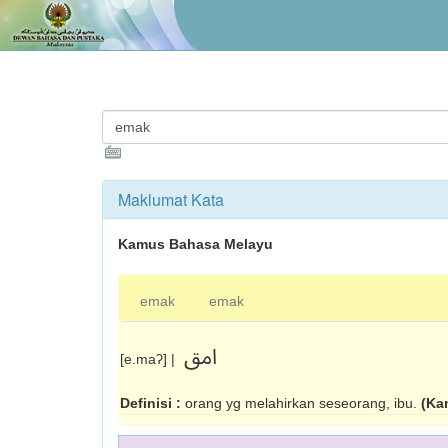
Maklumat Kata
Kamus Bahasa Melayu
emak
emak
امق
[e.maʔ] |
Definisi :
orang yg melahirkan seseorang, ibu.
(Ka