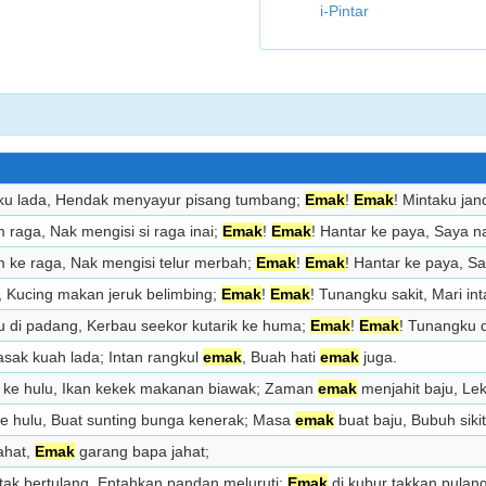
i-Pintar
aku lada, Hendak menyayur pisang tumbang;
Emak
!
Emak
! Mintaku ja
 raga, Nak mengisi si raga inai;
Emak
!
Emak
! Hantar ke paya, Saya n
m ke raga, Nak mengisi telur merbah;
Emak
!
Emak
! Hantar ke paya, S
t, Kucing makan jeruk belimbing;
Emak
!
Emak
! Tunangku sakit, Mari inta
 di padang, Kerbau seekor kutarik ke huma;
Emak
!
Emak
! Tunangku d
sak kuah lada; Intan rangkul
emak
, Buah hati
emak
juga.
ke hulu, Ikan kekek makanan biawak; Zaman
emak
menjahit baju, Lek
e hulu, Buat sunting bunga kenerak; Masa
emak
buat baju, Bubuh siki
ahat,
Emak
garang bapa jahat;
ak bertulang, Entahkan pandan meluruti;
Emak
di kubur takkan pulan