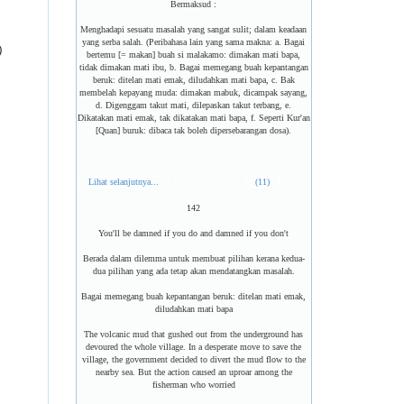
Bermaksud :
Menghadapi sesuatu masalah yang sangat sulit; dalam keadaan
yang serba salah. (Peribahasa lain yang sama makna: a. Bagai
)
bertemu [= makan] buah si malakamo: dimakan mati bapa,
tidak dimakan mati ibu, b. Bagai memegang buah kepantangan
beruk: ditelan mati emak, diludahkan mati bapa, c. Bak
membelah kepayang muda: dimakan mabuk, dicampak sayang,
d. Digenggam takut mati, dilepaskan takut terbang, e.
Dikatakan mati emak, tak dikatakan mati bapa, f. Seperti Kur'an
[Quan] buruk: dibaca tak boleh dipersebarangan dosa).
Lihat selanjutnya...
(11)
142
You'll be damned if you do and damned if you don't
Berada dalam dilemma untuk membuat pilihan kerana kedua-
dua pilihan yang ada tetap akan mendatangkan masalah.
Bagai memegang buah kepantangan beruk: ditelan mati emak,
diludahkan mati bapa
The volcanic mud that gushed out from the underground has
devoured the whole village. In a desperate move to save the
village, the government decided to divert the mud flow to the
nearby sea. But the action caused an uproar among the
fisherman who worried