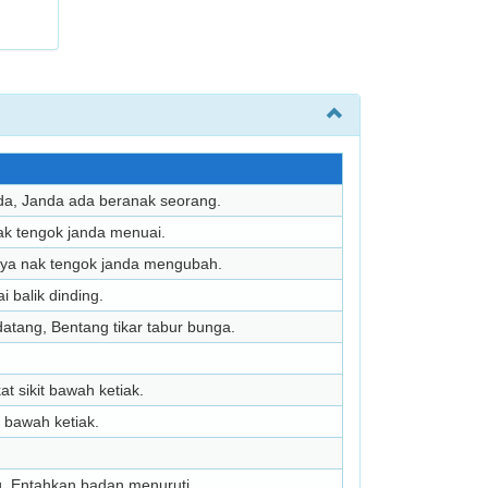
nda, Janda ada beranak seorang.
ak tengok janda menuai.
aya nak tengok janda mengubah.
i balik dinding.
atang, Bentang tikar tabur bunga.
at sikit bawah ketiak.
t bawah ketiak.
g, Entahkan badan menuruti.