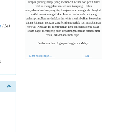
Lumpur gunung berapi yang memancut keluar dari perut bumi
telah menenggelamkan seluruh kampung. Untuk
menyelamatkan kampung itu, kerajaan telah mengambil langkah
terakhir untuk mengalihkan lumpur itu ke arah laut yang
berhampiran.Namun tindakan ini telah menimbulkan kekecohan
dalam kalangan nelayan yang bimbang periuk nasi mereka akan
n
(14)
terjejas. Keadaan ini membuatkan kerajaan berasa serba salah
kerana bagai memegang buah kepantangan beruk: ditelan mati
emak, diludahkan mati bapa .
Peribahasa dan Ungkapan Inggeris - Melayu
Lihat selanjutnya...
(3)
)