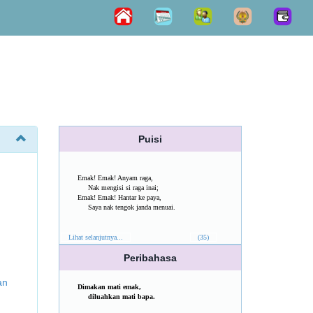
Puisi
Emak! Emak! Anyam raga,
Nak mengisi si raga inai;
Emak! Emak! Hantar ke paya,
Saya nak tengok janda menuai.
Lihat selanjutnya...
(35)
Peribahasa
an
Dimakan mati emak,
diluahkan mati bapa.