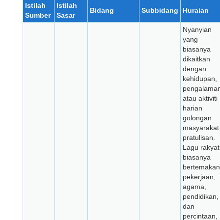
Istilah
Istilah
Bidang
Subbidang
Huraian
Sumber
Sasar
Nyanyian
yang
biasanya
dikaitkan
dengan
kehidupan,
pengalama
atau aktiviti
harian
golongan
masyarakat
pratulisan.
Lagu rakyat
biasanya
bertemakan
pekerjaan,
agama,
pendidikan,
dan
percintaan,