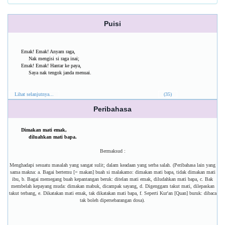
Puisi
Emak! Emak! Anyam raga,
Nak mengisi si raga inai;
Emak! Emak! Hantar ke paya,
Saya nak tengok janda menuai.
Lihat selanjutnya...
(35)
Peribahasa
Dimakan mati emak,
diluahkan mati bapa.
Bermaksud :
Menghadapi sesuatu masalah yang sangat sulit; dalam keadaan yang serba salah. (Peribahasa lain yang
sama makna: a. Bagai bertemu [= makan] buah si malakamo: dimakan mati bapa, tidak dimakan mati
ibu, b. Bagai memegang buah kepantangan beruk: ditelan mati emak, diludahkan mati bapa, c. Bak
membelah kepayang muda: dimakan mabuk, dicampak sayang, d. Digenggam takut mati, dilepaskan
takut terbang, e. Dikatakan mati emak, tak dikatakan mati bapa, f. Seperti Kur'an [Quan] buruk: dibaca
tak boleh dipersebarangan dosa).