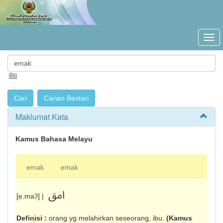
Maklumat Kata
Kamus Bahasa Melayu
emak
emak
امق
[e.maʔ] |
Definisi :
orang yg melahirkan seseorang, ibu.
(Kamus