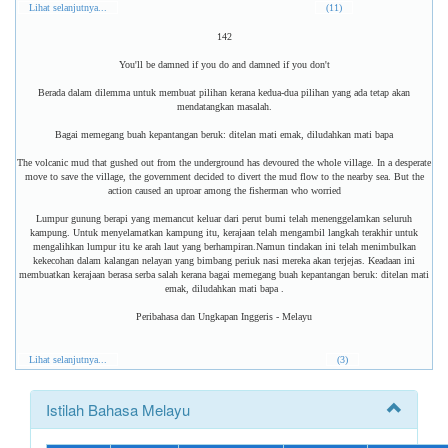
Lihat selanjutnya...
(11)
142
You'll be damned if you do and damned if you don't
Berada dalam dilemma untuk membuat pilihan kerana kedua-dua pilihan yang ada tetap akan
mendatangkan masalah.
Bagai memegang buah kepantangan beruk: ditelan mati emak, diludahkan mati bapa
The volcanic mud that gushed out from the underground has devoured the whole village. In a desperate
move to save the village, the government decided to divert the mud flow to the nearby sea. But the
action caused an uproar among the fisherman who worried
Lumpur gunung berapi yang memancut keluar dari perut bumi telah menenggelamkan seluruh
kampung. Untuk menyelamatkan kampung itu, kerajaan telah mengambil langkah terakhir untuk
mengalihkan lumpur itu ke arah laut yang berhampiran.Namun tindakan ini telah menimbulkan
kekecohan dalam kalangan nelayan yang bimbang periuk nasi mereka akan terjejas. Keadaan ini
membuatkan kerajaan berasa serba salah kerana bagai memegang buah kepantangan beruk: ditelan mati
emak, diludahkan mati bapa .
Peribahasa dan Ungkapan Inggeris - Melayu
Lihat selanjutnya...
(3)
Istilah Bahasa Melayu