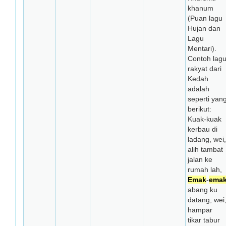
khanum
(Puan lagu
Hujan dan
Lagu
Mentari).
Contoh lag
rakyat dari
Kedah
adalah
seperti yan
berikut:
Kuak-kuak
kerbau di
ladang, wei,
alih tambat
jalan ke
rumah lah,
Emak
-
ema
abang ku
datang, wei
hampar
tikar tabur