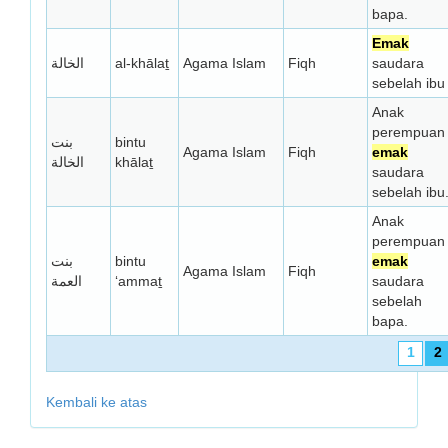
bapa.
Emak
الخالة
al-khālaṯ
Agama Islam
Fiqh
saudara
sebelah ibu
Anak
perempuan
بنت
bintu
Agama Islam
Fiqh
emak
الخالة
khālaṯ
saudara
sebelah ibu
Anak
perempuan
بنت
bintu
emak
Agama Islam
Fiqh
العمة
‘ammaṯ
saudara
sebelah
bapa.
1
2
Kembali ke atas