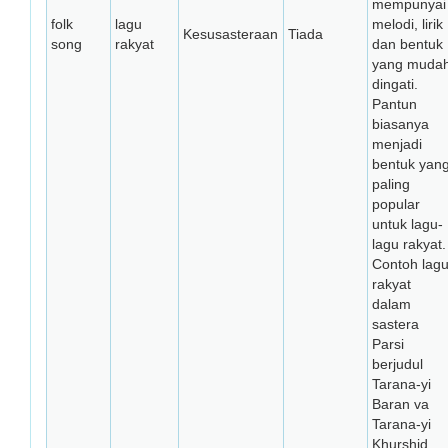
mempunyai
folk
lagu
melodi, lirik
Kesusasteraan
Tiada
song
rakyat
dan bentuk
yang muda
dingati.
Pantun
biasanya
menjadi
bentuk yan
paling
popular
untuk lagu-
lagu rakyat.
Contoh lag
rakyat
dalam
sastera
Parsi
berjudul
Tarana-yi
Baran va
Tarana-yi
Khurshid