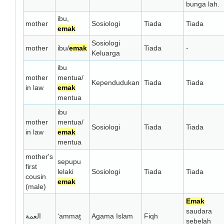
bunga lah.
ibu,
mother
Sosiologi
Tiada
Tiada
emak
Sosiologi
mother
ibu/
emak
Tiada
-
Keluarga
ibu
mother
mentua/
Kependudukan
Tiada
Tiada
in law
emak
mentua
ibu
mother
mentua/
Sosiologi
Tiada
Tiada
in law
emak
mentua
mother's
sepupu
first
lelaki
Sosiologi
Tiada
Tiada
cousin
emak
(male)
Emak
saudara
العمة
‘ammaṯ
Agama Islam
Fiqh
sebelah