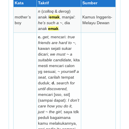
Kata
Takrif
Sumber
n
(
colloq
&
derog
)
mother’s
anak /
emak
, manja/:
Kamus Inggeris-
boy
he’s such a ~
, dia
Melayu Dewan
anak
emak
.
c.
get,
mencari:
true
friends are hard to ~,
kawan sejati sukar
dicari;
we must ~ a
suitable candidate,
kita
mesti mencari calon
yg sesuai;
~ yourself a
seat,
carilah tempat
duduk;
d.
search for
until discovered,
mencari [sso, sst]
(sampai dapat):
I don’t
care how you do it,
just ~ the girl,
saya tdk
peduli bagaimana
kamu melakukannya,