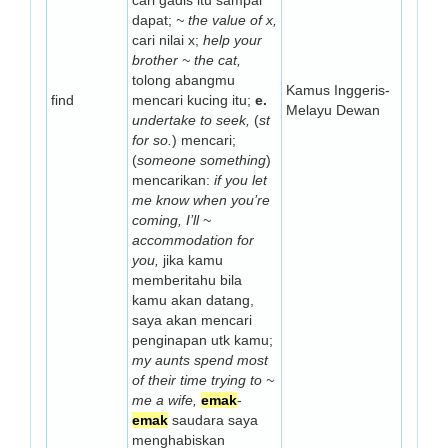
cari gadis itu sampai
dapat;
~ the value of x,
cari nilai x;
help your
brother ~ the cat,
tolong abangmu
Kamus Inggeris-
find
mencari kucing itu;
e.
Melayu Dewan
undertake to seek,
(
st
for so.
) mencari;
(
someone something
)
mencarikan:
if you let
me know when you’re
coming, I’ll ~
accommodation for
you,
jika kamu
memberitahu bila
kamu akan datang,
saya akan mencari
penginapan utk kamu;
my aunts spend most
of their time trying to ~
me a wife,
emak
-
emak
saudara saya
menghabiskan