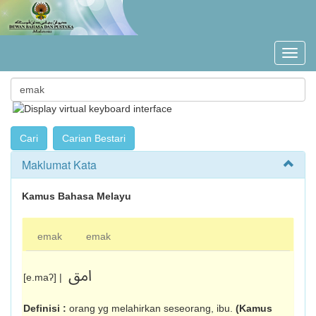
Maklumat Kata
Kamus Bahasa Melayu
emak
emak
امق
[e.maʔ] |
Definisi :
orang yg melahirkan seseorang, ibu.
(Kamus