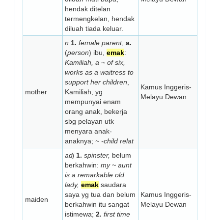
hendak ditelan
termengkelan, hendak
diluah tiada keluar.
n
1.
female parent
,
a.
(
person
) ibu,
emak
:
Kamiliah, a ~ of six,
works as a waitress to
support her children
,
Kamus Inggeris-
mother
Kamiliah, yg
Melayu Dewan
mempunyai enam
orang anak, bekerja
sbg pelayan utk
menyara anak-
anaknya;
~ -child relat
adj
1.
spinster,
belum
berkahwin:
my ~ aunt
is a remarkable old
lady,
emak
saudara
saya yg tua dan belum
Kamus Inggeris-
maiden
berkahwin itu sangat
Melayu Dewan
istimewa;
2.
first time