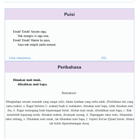
Puisi
Emak! Emak! Anyam raga,
Nak mengisi si raga inai;
Emak! Emak! Hantar ke paya,
Saya nak tengok janda menuai.
Lihat selanjutnya...
(35)
Peribahasa
Dimakan mati emak,
diluahkan mati bapa.
Bermaksud :
Menghadapi sesuatu masalah yang sangat sulit; dalam keadaan yang serba salah. (Peribahasa lain yang
sama makna: a. Bagai bertemu [= makan] buah si malakamo: dimakan mati bapa, tidak dimakan mati
ibu, b. Bagai memegang buah kepantangan beruk: ditelan mati emak, diludahkan mati bapa, c. Bak
membelah kepayang muda: dimakan mabuk, dicampak sayang, d. Digenggam takut mati, dilepaskan
takut terbang, e. Dikatakan mati emak, tak dikatakan mati bapa, f. Seperti Kur'an [Quan] buruk: dibaca
tak boleh dipersebarangan dosa).