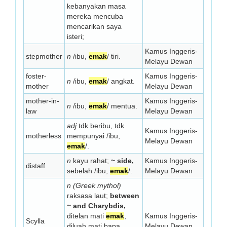
kebanyakan masa
mereka mencuba
mencarikan saya
isteri;
Kamus Inggeris-
stepmother
n
/ibu,
emak
/ tiri.
Melayu Dewan
foster-
Kamus Inggeris-
n
/ibu,
emak
/ angkat.
mother
Melayu Dewan
mother-in-
Kamus Inggeris-
n
/ibu,
emak
/ mentua.
law
Melayu Dewan
adj
tdk beribu, tdk
Kamus Inggeris-
motherless
mempunyai /ibu,
Melayu Dewan
emak
/.
n
kayu rahat;
~ side,
Kamus Inggeris-
distaff
sebelah /ibu,
emak
/.
Melayu Dewan
n (Greek mythol)
raksasa laut;
between
~ and Charybdis,
ditelan mati
emak
,
Kamus Inggeris-
Scylla
diluah mati bapa,
Melayu Dewan