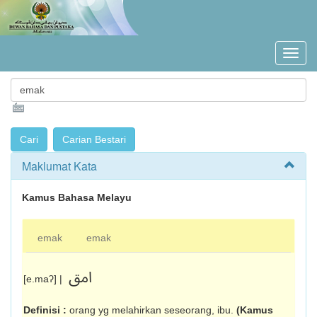
Maklumat Kata
Kamus Bahasa Melayu
emak
emak
امق
[e.maʔ] |
Definisi :
orang yg melahirkan seseorang, ibu.
(Kamus