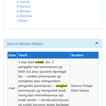
e-Jurnal
e-Kamus
e-Borneo
e-Seminar
i-Pintar
Kamus Bahasa Melayu
Kata
Takrif
Sumber
1 kep drpd
emak
; ibu. 2
panggilan kpd perempuan yg
lebih tua atau yg patut dipanggil
ibu. ~ andam perempuan yg
menghias atau mengandam
pengantin perempuan. ~
angkat
Kamus Pelajar
mak
perempuan yg mengambil anak
Edisi Kedua
orang dan memeliharanya spt
anak sendiri. ~ bonda perempuan
yg sudah berumur tetapi berlagak