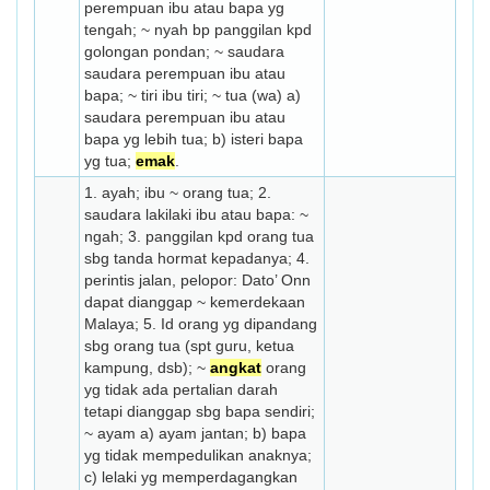
perempuan ibu atau bapa yg
tengah; ~ nyah bp panggilan kpd
golongan pondan; ~ saudara
saudara perempuan ibu atau
bapa; ~ tiri ibu tiri; ~ tua (wa) a)
saudara perempuan ibu atau
bapa yg lebih tua; b) isteri bapa
yg tua;
emak
.
1. ayah; ibu ~ orang tua; 2.
saudara lakilaki ibu atau bapa: ~
ngah; 3. panggilan kpd orang tua
sbg tanda hormat kepadanya; 4.
perintis jalan, pelopor: Dato’ Onn
dapat dianggap ~ kemerdekaan
Malaya; 5. Id orang yg dipandang
sbg orang tua (spt guru, ketua
kampung, dsb); ~
angkat
orang
yg tidak ada pertalian darah
tetapi dianggap sbg bapa sendiri;
~ ayam a) ayam jantan; b) bapa
yg tidak mempedulikan anaknya;
c) lelaki yg memperdagangkan