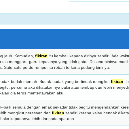
ng jauh. Kemudian,
fikiran
itu kembali kepada dirinya sendiri. Ada wak
 dia menggaru-garu kepalanya yang tidak gatal. Di sana bininya mas
as. Satu-satu perdu rumput itu rebah terkena pudung bininya.
a budak-budak mentah. Budak-budak yang bertindak mengikut
fikiran
. 
begitu, percuma aku dikatakannya paloi atau tembap dan lebih menyed
kalau dia terus mentertawakan aku.
aik-baik semula dengan emak sekadar tidak begitu mengendahkan kere
 lebih mengikut perasaan dan
fikiran
sendiri kerana kalau hendak dika
haka kepadanya lebih daripada apa-apa.