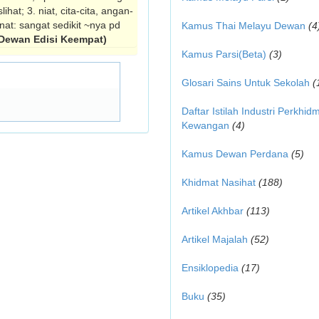
hat; 3. niat, cita-cita, angan-
nat: sangat sedikit ~nya pd
Kamus Thai Melayu Dewan
(4
Dewan Edisi Keempat)
Kamus Parsi(Beta)
(3)
Glosari Sains Untuk Sekolah
(
Daftar Istilah Industri Perkhid
Kewangan
(4)
Kamus Dewan Perdana
(5)
Khidmat Nasihat
(188)
Artikel Akhbar
(113)
Artikel Majalah
(52)
Ensiklopedia
(17)
Buku
(35)