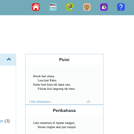
Puisi
Besok hari selasa,
Lusa hari Rabu;
Kalau buat kerja tak dapat rasa,
Fikiran kita langsung tak tentu.
Lihat selanjutnya...
(3)
Peribahasa
an
(3)
Leka senantiasa di lipatan sanggul;
fikiran singkat akal pun tumpul.