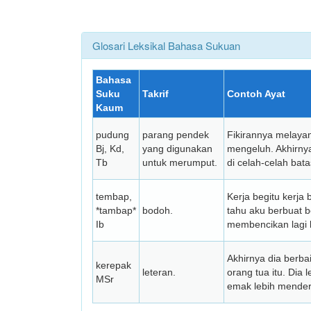
Glosari Leksikal Bahasa Sukuan
Bahasa
Suku
Takrif
Contoh Ayat
Kaum
pudung
parang pendek
Fikirannya melaya
Bj, Kd,
yang digunakan
mengeluh. Akhirnya
Tb
untuk merumput.
di celah-celah bat
tembap,
Kerja begitu kerj
*tambap*
bodoh.
tahu aku berbuat 
Ib
membencikan lagi 
Akhirnya dia berb
kerepak
leteran.
orang tua itu. Dia
MSr
emak lebih mender