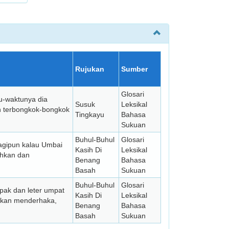
Rujukan
Sumber
Glosari
tu-waktunya dia
Susuk
Leksikal
ih terbongkok-bongkok
Tingkayu
Bahasa
Sukuan
Buhul-Buhul
Glosari
Lagipun kalau Umbai
Kasih Di
Leksikal
ihkan dan
Benang
Bahasa
Basah
Sukuan
Buhul-Buhul
Glosari
pak dan leter umpat
Kasih Di
Leksikal
takan menderhaka,
Benang
Bahasa
Basah
Sukuan