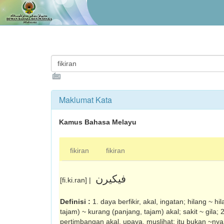
Maklumat Kata
Kamus Bahasa Melayu
fikiran
fikiran
فيکيرن
[fi.ki.ran] |
Definisi :
1. daya berfikir, akal, ingatan; hilang ~ h
tajam) ~ kurang (panjang, tajam) akal; sakit ~ gila; 
pertimbangan akal, upaya, muslihat: itu bukan ~ny