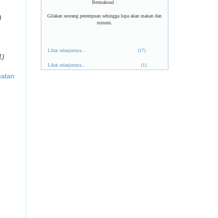
Bermaksud :
Gilakan seorang perempuan sehingga lupa akan makan dan
)
minum.
Lihat selanjutnya...
(17)
1)
Lihat selanjutnya...
(1)
matan