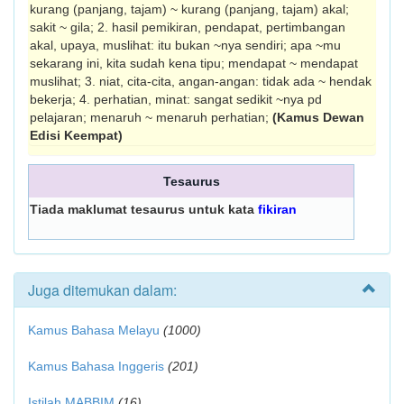
kurang (panjang, tajam) ~ kurang (panjang, tajam) akal;
sakit ~ gila; 2. hasil pemikiran, pendapat, pertimbangan
akal, upaya, muslihat: itu bukan ~nya sendiri; apa ~mu
sekarang ini, kita sudah kena tipu; mendapat ~ mendapat
muslihat; 3. niat, cita-cita, angan-angan: tidak ada ~ hendak
bekerja; 4. perhatian, minat: sangat sedikit ~nya pd
pelajaran; menaruh ~ menaruh perhatian;
(Kamus Dewan
Edisi Keempat)
Tesaurus
Tiada maklumat tesaurus untuk kata
fikiran
Juga ditemukan dalam:
Kamus Bahasa Melayu
(1000)
Kamus Bahasa Inggeris
(201)
Istilah MABBIM
(16)