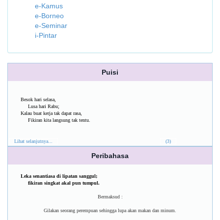
e-Kamus
e-Borneo
e-Seminar
i-Pintar
Puisi
Besok hari selasa,
Lusa hari Rabu;
Kalau buat kerja tak dapat rasa,
Fikiran kita langsung tak tentu.
Lihat selanjutnya...
(3)
Peribahasa
Leka senantiasa di lipatan sanggul;
fikiran singkat akal pun tumpul.
Bermaksud :
Gilakan seorang perempuan sehingga lupa akan makan dan minum.