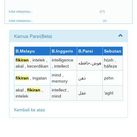
Lihat selanjutnya...
(17)
Lihat selanjutnya...
(1)
Kamus Parsi(Beta)
B.Melayu
B.Inggeris
B.Parsi
Sebutan
fikiran
, intelek ,
intelligence
hūsh ,
هوش،حافظه
akal , kecerdikan
, intellect
ḥāfeẓe
mind ,
fikiran
, ingatan
ذهن
ẕehn
memory
akal ,
fikiran
,
intellect ,
عقل
ʻaghl
intelek
mind
Kembali ke atas