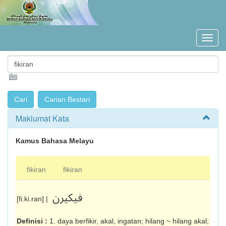
Maklumat Kata
Kamus Bahasa Melayu
fikiran
fikiran
فيکيرن
[fi.ki.ran] |
Definisi :
1. daya berfikir, akal, ingatan; hilang ~ hilang akal;