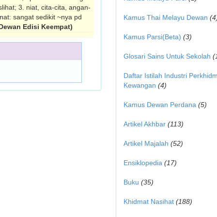
hat; 3. niat, cita-cita, angan-
nat: sangat sedikit ~nya pd
Kamus Thai Melayu Dewan
(4
Dewan Edisi Keempat)
Kamus Parsi(Beta)
(3)
Glosari Sains Untuk Sekolah
(
Daftar Istilah Industri Perkhid
Kewangan
(4)
Kamus Dewan Perdana
(5)
Artikel Akhbar
(113)
Artikel Majalah
(52)
Ensiklopedia
(17)
Buku
(35)
Khidmat Nasihat
(188)