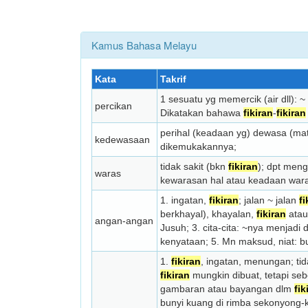
Kamus Bahasa Melayu
Kata
Takrif
1 sesuatu yg memercik (air dll): 
percikan
Dikatakan bahawa
fikiran
-
fikiran
perihal (keadaan yg) dewasa (mat
kedewasaan
dikemukakannya;
tidak sakit (bkn
fikiran
); dpt men
waras
kewarasan hal atau keadaan war
1. ingatan,
fikiran
; jalan ~ jalan
fi
berkhayal), khayalan,
fikiran
atau
angan-angan
Jusuh; 3. cita-cita: ~nya menjadi 
kenyataan; 5. Mn maksud, niat: 
1.
fikiran
, ingatan, menungan; tid
fikiran
mungkin dibuat, tetapi se
gambaran atau bayangan dlm
fik
bunyi kuang di rimba sekonyong-kon