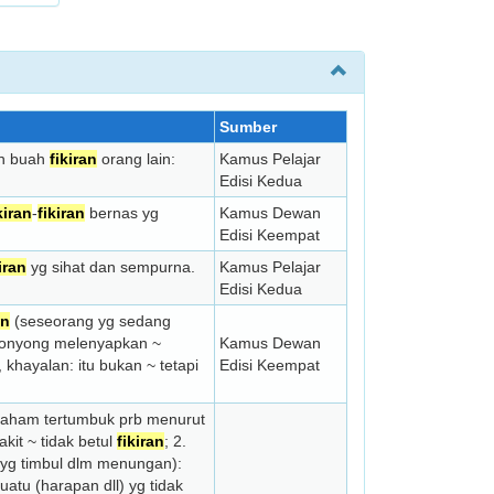
Sumber
an buah
fikiran
orang lain:
Kamus Pelajar
Edisi Kedua
kiran
-
fikiran
bernas yg
Kamus Dewan
Edisi Keempat
iran
yg sihat dan sempurna.
Kamus Pelajar
Edisi Kedua
an
(sese­orang yg sedang
-konyong melenyapkan ~
Kamus Dewan
, khayalan: itu bukan ~ tetapi
Edisi Keempat
, faham tertumbuk prb menurut
sakit ~ tidak betul
fikiran
; 2.
(yg timbul dlm menungan):
uatu (harapan dll) yg tidak