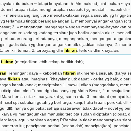
 khayalan: itu bukan ~ tetapi kenyataan; 5. Mn maksud, niat: bukan ~
Mat Jenin harapan (atau mengharapkan sesuatu) yg mustahil; mabuk di
; ~ menerawang langit prb mencita-citakan segala sesuatu yg tinggi-ti
 yg terlampau tinggi; berangan-angan 1. mempunyai angan-angan (cita-c
ta besar; 2. = mengangan, mengangan-angan memba­yang-bayangkan b
mengela­mun: kadang-kadang terhibur juga hatiku apabila aku ~ menjad
s perbuatan orang terhadapnya; mengangankan, mengangan-angankan 1
: gadis itulah yg diangan-angan­kan utk dijadikan isterinya; 2. mem
terfikir, terniat; 2. terbayang dlm
fikiran
, terlukis dlm khayalan.
m
fikiran
(menjadikan lebih cekap berfikir dsb);
iran
, renungan; daya ~ kebolehan
fikiran
utk mereka sesuatu (karya se
daya
fikiran
atau imaginasi (khayalan): utk dapat ~ cerita yg baik, diper
langan kanak-kanak; menciptakan 1. mewujudkan (mengadakan, memb
ia diciptakan oleh Tuhan dgn kuasanya yg Maha Besar; 2. mewujudkan
rl Marx bercita-cita ~ masyarakat yg sama rata; 3. membuat (menjadi
il-hasil spt sebatian getah yg berharga, kanji, halia tiruan, perekat, dll
, dll): hanya dgn bakat sahaja sasterawan tidak dapat ~ novel yg be
karya yg mengagumkan manusia; tercipta sudah diciptakan (dibuat, dij
eni­an: lagu-lagu ~ seniman agung P.Ramlee;ia tidak mengharapkan sia
k pameran itu; penciptaan perihal (usaha dsb) mencipta(kan); pencipt