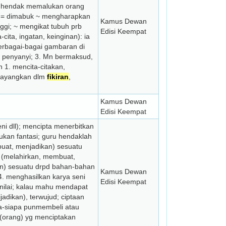
nya hendak memalukan orang
 ~ = dimabuk ~ mengharapkan
Kamus Dewan
nggi; ~ mengikat tubuh prb
Edisi Keempat
ita, ingatan, keinginan): ia
erbagai-bagai gambaran di
i penyanyi; 3. Mn bermaksud,
. men­cita-citakan,
bayang­kan dlm
fikiran
,
Kamus Dewan
Edisi Keempat
ni dll); mencipta menerbitkan
lukan fantasi; guru hendaklah
uat, menjadikan) sesuatu
 (melahirkan, membuat,
kan) sesuatu drpd bahan-bahan
Kamus Dewan
; 4. menghasilkan karya seni
Edisi Keempat
rnilai; kalau mahu mendapat
adikan), terwujud; ciptaan
pa-siapa punmembeli atau
a (orang) yg menciptakan