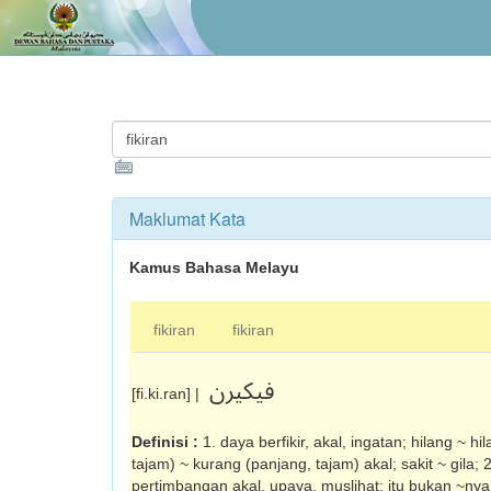
Maklumat Kata
Kamus Bahasa Melayu
fikiran
fikiran
فيکيرن
[fi.ki.ran] |
Definisi :
1. daya berfikir, akal, ingatan; hilang ~ h
tajam) ~ kurang (panjang, tajam) akal; sakit ~ gila; 
pertimbangan akal, upaya, muslihat: itu bukan ~ny