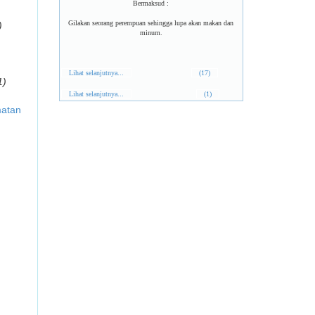
Bermaksud :
Gilakan seorang perempuan sehingga lupa akan makan dan
)
minum.
Lihat selanjutnya...
(17)
1)
Lihat selanjutnya...
(1)
matan