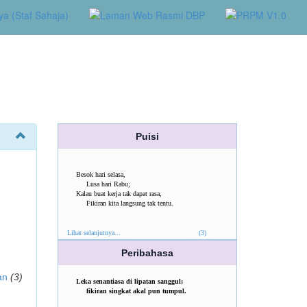
Puisi
Besok hari selasa,
Lusa hari Rabu;
Kalau buat kerja tak dapat rasa,
Fikiran kita langsung tak tentu.
Lihat selanjutnya...
(3)
Peribahasa
an
(3)
Leka senantiasa di lipatan sanggul;
fikiran singkat akal pun tumpul.