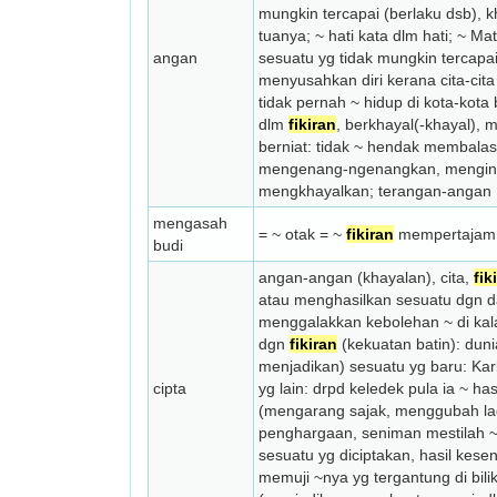
mung­kin tercapai (berlaku dsb),
tuanya; ~ hati kata dlm hati; ~ 
angan
sesuatu yg tidak mungkin tercapai
menyusahkan diri kerana cita-cita
tidak pernah ~ hidup di kota-ko
dlm
fikiran
, berkhayal(-khayal), 
berniat: tidak ~ hendak membala
mengenang-ngenangkan, mengingini
mengkhayalkan; terangan-angan 1. 
mengasah
= ~ otak = ~
fikiran
mempertaja
budi
angan-angan (khayalan), cita,
fik
atau menghasilkan sesuatu dgn 
menggalakkan kebolehan ~ di ka
dgn
fikiran
(kekuatan batin): dun
menjadi­kan) sesuatu yg baru: Ka
cipta
yg lain: drpd keledek pula ia ~ has
(mengarang sajak, menggubah lagu
penghargaan, seniman mestilah ~ 
sesuatu yg diciptakan, hasil kes
memuji ~nya yg tergantung di bili