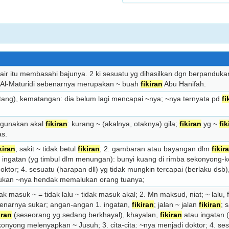
~ air itu membasahi bajunya. 2 ki sesuatu yg dihasilkan dgn berpanduk
Al-Maturidi sebenarnya merupakan ~ buah
fikiran
Abu Hanifah.
ang), kematangan: dia belum lagi men­capai ~nya; ~nya ternyata pd
fi
ggunakan akal
fikiran
: kurang ~ (akalnya, otaknya) gila;
fikiran
yg ~
fik
as.
kiran
; sakit ~ tidak betul
fikiran
; 2. gambaran atau bayangan dlm
fikir
 ingatan (yg timbul dlm menungan): bunyi kuang di rimba sekonyong
doktor; 4. sesuatu (harapan dll) yg tidak mung­kin tercapai (berlaku dsb)
bukan ~nya hendak memalukan orang tuanya;
ak masuk ~ = tidak lalu ~ tidak masuk akal; 2. Mn maksud, niat; ~ lalu
benarnya sukar; angan-angan 1. ingatan,
fikiran
; jalan ~ jalan
fikiran
; 
iran
(sese­orang yg sedang berkhayal), khayalan,
fikiran
atau ingatan 
yong mele­­nyap­­­­kan ~ Jusuh; 3. cita-cita: ~nya menjadi doktor; 4. ses