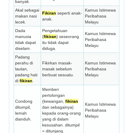
banyak.
Akal sebagai
Kamus Istimewa
Fikiran
seperti anak-
makan nasi
Peribahasa
anak.
lecek.
Melayu
Dada
Pengetahuan
Kamus Istimewa
manusia
(
fikiran
) seseorang
Peribahasa
tidak dapat
itu tidak dapat
Melayu
diselam.
diduga.
Padang
perahu di
Fikirkan masak-
Kamus Istimewa
lautan,
masak sebelum
Peribahasa
padang hati
berbuat sesuatu.
Melayu
di
fikiran
.
Memberi
pertolongan
Condong
(kewangan,
fikiran
Kamus Istimewa
ditumpil,
dan sebagainya)
Peribahasa
lemah
kepada orang-orang
Melayu
dianduh.
yang di dalam
kesusahan. ditumpil
= ditunjang.