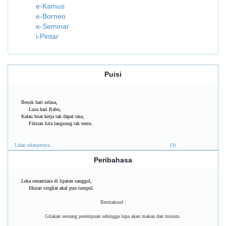
e-Kamus
e-Borneo
e-Seminar
i-Pintar
Puisi
Besok hari selasa,
Lusa hari Rabu;
Kalau buat kerja tak dapat rasa,
Fikiran kita langsung tak tentu.
Lihat selanjutnya...
(3)
Peribahasa
Leka senantiasa di lipatan sanggul;
fikiran singkat akal pun tumpul.
Bermaksud :
Gilakan seorang perempuan sehingga lupa akan makan dan minum.