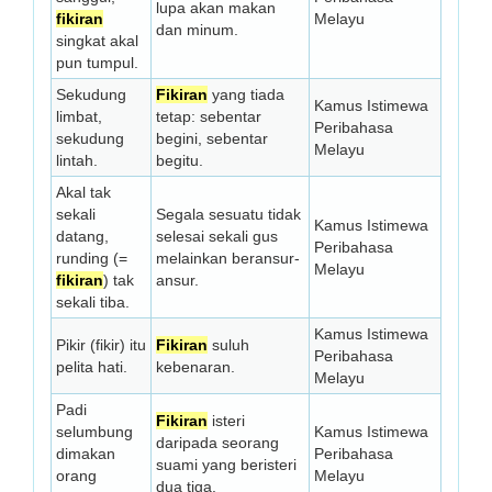
lupa akan makan
fikiran
Melayu
dan minum.
singkat akal
pun tumpul.
Sekudung
Fikiran
yang tiada
Kamus Istimewa
limbat,
tetap: sebentar
Peribahasa
sekudung
begini, sebentar
Melayu
lintah.
begitu.
Akal tak
sekali
Segala sesuatu tidak
Kamus Istimewa
datang,
selesai sekali gus
Peribahasa
runding (=
melainkan beransur-
Melayu
fikiran
) tak
ansur.
sekali tiba.
Kamus Istimewa
Pikir (fikir) itu
Fikiran
suluh
Peribahasa
pelita hati.
kebenaran.
Melayu
Padi
Fikiran
isteri
selumbung
Kamus Istimewa
daripada seorang
dimakan
Peribahasa
suami yang beristeri
orang
Melayu
dua tiga.