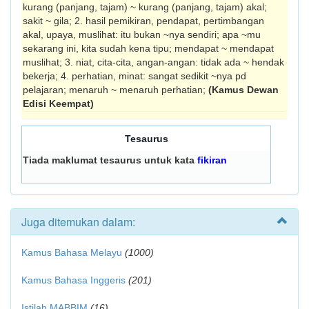
kurang (panjang, tajam) ~ kurang (panjang, tajam) akal;
sakit ~ gila; 2. hasil pemikiran, pendapat, pertimbangan
akal, upaya, muslihat: itu bukan ~nya sendiri; apa ~mu
sekarang ini, kita sudah kena tipu; mendapat ~ mendapat
muslihat; 3. niat, cita-cita, angan-angan: tidak ada ~ hendak
bekerja; 4. perhatian, minat: sangat sedikit ~nya pd
pelajaran; menaruh ~ menaruh perhatian;
(Kamus Dewan
Edisi Keempat)
Tesaurus
Tiada maklumat tesaurus untuk kata
fikiran
Juga ditemukan dalam:
Kamus Bahasa Melayu
(1000)
Kamus Bahasa Inggeris
(201)
Istilah MABBIM
(16)