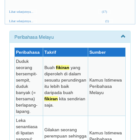
Lihat selanjutnya...
(17)
Lihat selanjutnya...
(1)
Peribahasa Melayu
Peribahasa
Takrif
Sumber
Duduk
seorang
Buah
fikiran
yang
bersempit-
diperoleh di dalam
sempit,
sesuatu perundingan
Kamus Istimewa
duduk
itu lebih baik
Peribahasa
banyak (=
daripada buah
Melayu
bersama)
fikiran
kita sendirian
berlapang-
saja.
lapang.
Leka
senantiasa
Gilakan seorang
di lipatan
Kamus Istimewa
perempuan sehingga
sanggul;
Peribahasa