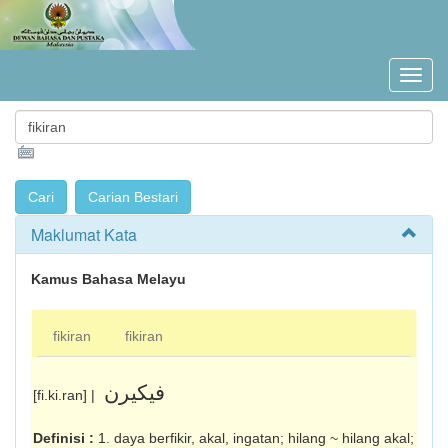
Maklumat Kata
Kamus Bahasa Melayu
fikiran
fikiran
فيکيرن
[fi.ki.ran] |
Definisi :
1. daya berfikir, akal, ingatan; hilang ~ hilang akal;