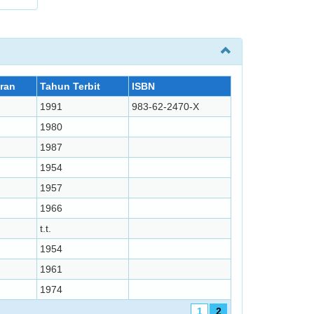
ran
Tahun Terbit
ISBN
1991
983-62-2470-X
1980
1987
1954
1957
1966
t.t.
1954
1961
1974
1
2