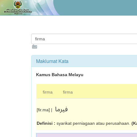
Maklumat Kata
Kamus Bahasa Melayu
firma
firma
فيرما
[fir.ma] |
Definisi :
syarikat perniagaan atau perusahaan.
(K