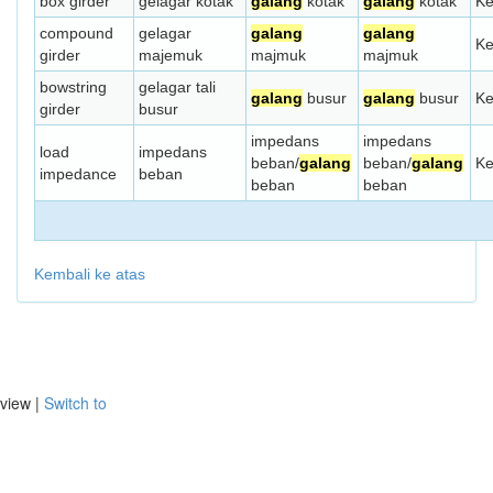
box girder
gelagar kotak
galang
kotak
galang
kotak
Ke
compound
gelagar
galang
galang
Ke
girder
majemuk
majmuk
majmuk
bowstring
gelagar tali
galang
busur
galang
busur
Ke
girder
busur
impedans
impedans
load
impedans
beban/
galang
beban/
galang
Ke
impedance
beban
beban
beban
Kembali ke atas
view |
Switch to