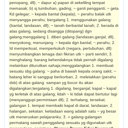
penopang, dll); ~ dapur a) papan di sekeliling tempat
memasak; b) sj tumbuhan, gading; ~ ganti pengganti; ~ geta
Kd gelegar; ~ kepala bantal (kepala); ~ perahu balak utk
menyangga perahu; bergalang 1. menggunakan galang
(bantal, landasan, dll); ~ tanah berbantal tanah; 2. berada di
atas galang, sedang disangga (ditopang) dgn
galang;menggalang 1. diberi galang (landasan,ganjal, dll),
menyokong, menunjang: ~ kepala dgn bantal; ~ perahu; 2.
Id memperkuat, memperkukuh (negara, pertubuhan, dll):
menyumbangkan tenaga dan fikiran utk ~ parti sendiri; 3.
menghalang: barang kehendaknya tidak pernah digalang
melainkan diturutkan sahaja;menggalangkan 1. membuat
sesuatu sbg galang: ~ paha di bawah kepala orang sakit; ~
batang leher ki sanggup berkorban; 2. meletakkan (perahu
dsb) di atas galang: sampan yg bocor itu akan
digalangkan;tergalang 1. digalang, berganjal; kapal ~ kapal
yg terletak di atas galang; lidah ~ ki tidak dapat bertutur lagi
(menyanggupi permintaan dll); 2. terhalang, tersekat;
galangan 1. tempat membaiki kapal di darat, landasan; 2.
halangan, sekatan: ketiadaan wang adalah satu ~ yg besar
utk meneruskan pelajaranku; 3. = galang-galangan
permatang sawah;penggalang sesuatu yg digunakan utk