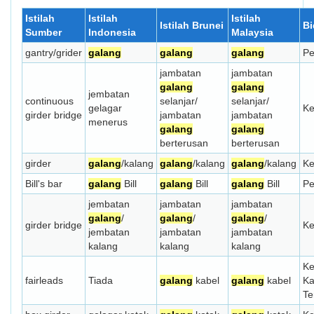
Istilah
Istilah
Istilah
Istilah Brunei
B
Sumber
Indonesia
Malaysia
gantry/grider
galang
galang
galang
Pe
jambatan
jambatan
galang
galang
jembatan
continuous
selanjar/
selanjar/
gelagar
Ke
girder bridge
jambatan
jambatan
menerus
galang
galang
berterusan
berterusan
girder
galang
/kalang
galang
/kalang
galang
/kalang
Ke
Bill's bar
galang
Bill
galang
Bill
galang
Bill
Pe
jembatan
jambatan
jambatan
galang
/
galang
/
galang
/
girder bridge
Ke
jembatan
jambatan
jambatan
kalang
kalang
kalang
Ke
fairleads
Tiada
galang
kabel
galang
kabel
Ka
Te