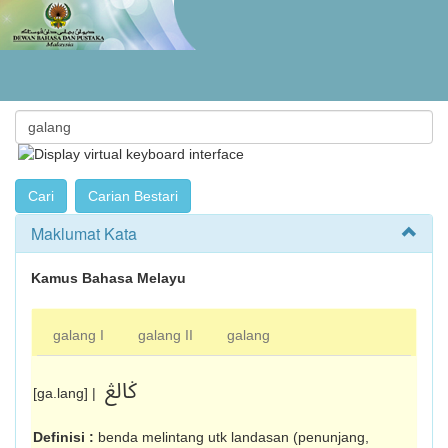
Maklumat Kata
Kamus Bahasa Melayu
galang I
galang II
galang
ݢالڠ
[ga.lang] |
Definisi :
benda melintang utk landasan (penunjang,