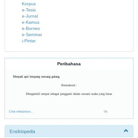
Korpus
e-Tesis
e-Jurnal
e-Kamus
e-Borneo
e-Seminar
i-Pintar
Peribahasa
Menjadi apit lempang cencang galang.
Bermaksud :
Mengambil tempat sebagai pengganti dalam sesuatu usaha yang besar.
Lihat selanjutnya...
(4)
Ensiklopedia