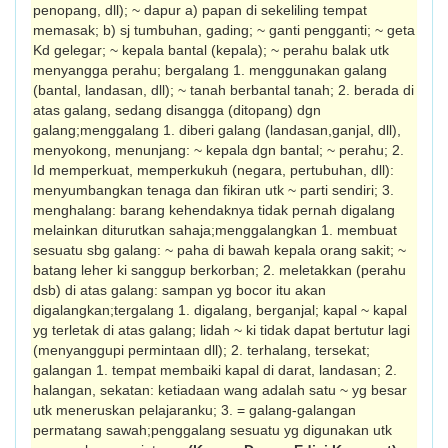
penopang, dll); ~ dapur a) papan di sekeliling tempat
memasak; b) sj tumbuhan, gading; ~ ganti pengganti; ~ geta
Kd gelegar; ~ kepala bantal (kepala); ~ perahu balak utk
menyangga perahu; bergalang 1. menggunakan galang
(bantal, landasan, dll); ~ tanah berbantal tanah; 2. berada di
atas galang, sedang disangga (ditopang) dgn
galang;menggalang 1. diberi galang (landasan,ganjal, dll),
menyokong, menunjang: ~ kepala dgn bantal; ~ perahu; 2.
Id memperkuat, memperkukuh (negara, pertubuhan, dll):
menyumbangkan tenaga dan fikiran utk ~ parti sendiri; 3.
menghalang: barang kehendaknya tidak pernah digalang
melainkan diturutkan sahaja;menggalangkan 1. membuat
sesuatu sbg galang: ~ paha di bawah kepala orang sakit; ~
batang leher ki sanggup berkorban; 2. meletakkan (perahu
dsb) di atas galang: sampan yg bocor itu akan
digalangkan;tergalang 1. digalang, berganjal; kapal ~ kapal
yg terletak di atas galang; lidah ~ ki tidak dapat bertutur lagi
(menyanggupi permintaan dll); 2. terhalang, tersekat;
galangan 1. tempat membaiki kapal di darat, landasan; 2.
halangan, sekatan: ketiadaan wang adalah satu ~ yg besar
utk meneruskan pelajaranku; 3. = galang-galangan
permatang sawah;penggalang sesuatu yg digunakan utk