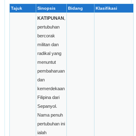
Tajuk
Sinopsis
Bidang
Klasifikasi
KATIPUNAN
,
pertubuhan
bercorak
militan dan
radikal yang
menuntut
pembaharuan
dan
kemerdekaan
Filipina dari
Sepanyol.
Nama penuh
pertubuhan ini
ialah