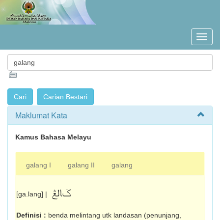
Maklumat Kata
Kamus Bahasa Melayu
galang I
galang II
galang
ݢالڠ
[ga.lang] |
Definisi :
benda melintang utk landasan (penunjang,