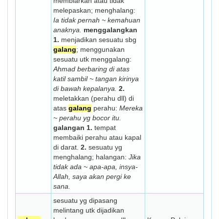
membiarkan atau tidak
melepaskan; menghalang:
Ia tidak pernah ~ kemahuan
anaknya.
menggalangkan
1.
menjadikan sesuatu sbg
galang
; menggunakan
sesuatu utk menggalang:
Ahmad berbaring di atas
katil sambil ~ tangan kirinya
di bawah kepalanya.
2.
meletakkan (perahu dll) di
atas
galang
perahu:
Mereka
~ perahu yg bocor itu.
galangan
1.
tempat
membaiki perahu atau kapal
di darat.
2.
sesuatu yg
menghalang; halangan:
Jika
tidak ada ~ apa-apa, insya-
Allah, saya akan pergi ke
sana.
sesuatu yg dipasang
melintang utk dijadikan