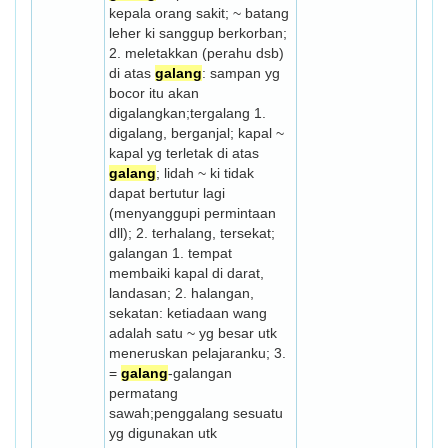
kepala orang sakit; ~ batang
leher ki sanggup berkorban;
2. meletakkan (perahu dsb)
di atas
galang
: sampan yg
bocor itu akan
digalangkan;tergalang 1.
digalang, berganjal; kapal ~
kapal yg terletak di atas
galang
; lidah ~ ki tidak
dapat bertutur lagi
(menyanggupi permintaan
dll); 2. terhalang, tersekat;
galangan 1. tempat
membaiki kapal di darat,
landasan; 2. halangan,
sekatan: ketiadaan wang
adalah satu ~ yg besar utk
meneruskan pelajaranku; 3.
=
galang
-galangan
permatang
sawah;penggalang sesuatu
yg digunakan utk