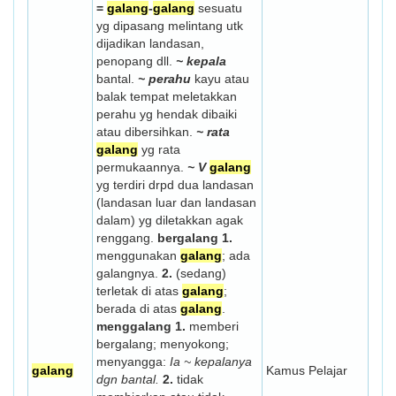
=
galang
-
galang
sesuatu
yg dipasang melintang utk
dijadikan landasan,
penopang dll.
~ kepala
bantal.
~ perahu
kayu atau
balak tempat meletakkan
perahu yg hendak dibaiki
atau dibersihkan.
~ rata
galang
yg rata
permukaannya.
~ V
galang
yg terdiri drpd dua landasan
(landasan luar dan landasan
dalam) yg diletakkan agak
renggang.
bergalang
1.
menggunakan
galang
; ada
galangnya.
2.
(sedang)
terletak di atas
galang
;
berada di atas
galang
.
menggalang
1.
memberi
bergalang; menyokong;
menyangga:
Ia ~ kepalanya
galang
Kamus Pelajar
dgn bantal.
2.
tidak