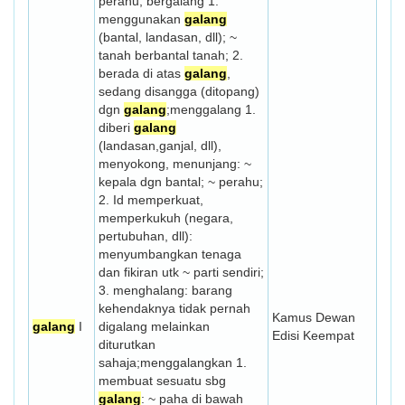
perahu; bergalang 1.
menggunakan
galang
(bantal, landasan, dll); ~
tanah berbantal tanah; 2.
berada di atas
galang
,
sedang disangga (ditopang)
dgn
galang
;menggalang 1.
diberi
galang
(landasan,ganjal, dll),
menyokong, menunjang: ~
kepala dgn bantal; ~ perahu;
2. Id memperkuat,
memperkukuh (negara,
pertubuhan, dll):
menyumbangkan tenaga
dan fikiran utk ~ parti sendiri;
3. menghalang: barang
kehendaknya tidak pernah
Kamus Dewan
galang
I
digalang melainkan
Edisi Keempat
diturutkan
sahaja;menggalangkan 1.
membuat sesuatu sbg
galang
: ~ paha di bawah