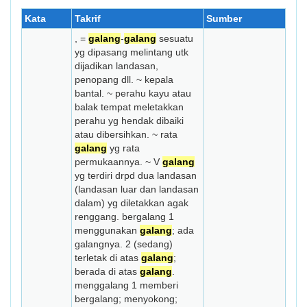
Kata
Takrif
Sumber
, =
galang
-
galang
sesuatu
yg dipasang melintang utk
dijadikan landasan,
penopang dll. ~ kepala
bantal. ~ perahu kayu atau
balak tempat meletakkan
perahu yg hendak dibaiki
atau dibersihkan. ~ rata
galang
yg rata
permukaannya. ~ V
galang
yg terdiri drpd dua landasan
(landasan luar dan landasan
dalam) yg diletakkan agak
renggang. bergalang 1
menggunakan
galang
; ada
galangnya. 2 (sedang)
terletak di atas
galang
;
berada di atas
galang
.
menggalang 1 memberi
bergalang; menyokong;