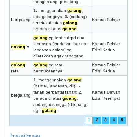
menggalang, perintang.
1.
menggunakan
galang
;
ada galangnya.
2.
(sedang)
bergalang
Kamus Pelajar
terletak di atas
galang
;
berada di atas
galang
.
galang
yg terdiri drpd dua
landasan (landasan luar dan
Kamus Pelajar
galang
V
landasan dalam) yg
Edisi Kedua
diletakkan agak renggang.
galang
galang
yg rata
Kamus Pelajar
rata
permukaannya.
Edisi Kedua
1. menggunakan
galang
(bantal, landasan, dll); ~
tanah berbantal tanah; 2.
Kamus Dewan
bergalang
berada di atas
galang
,
Edisi Keempat
sedang disangga (ditopang)
dgn
galang
;
1
2
3
4
5
Kembali ke atas