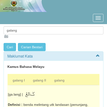
Maklumat Kata
Kamus Bahasa Melayu
galang I
galang II
galang
ݢالڠ
[ga.lang] |
Definisi :
benda melintang utk landasan (penunjang,