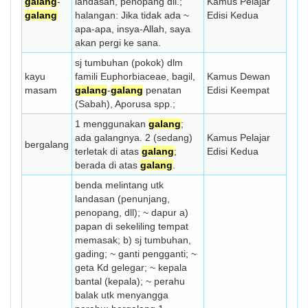
galang
-
landasan, penopang dll.;
Kamus Pelajar
galang
halangan: Jika tidak ada ~
Edisi Kedua
apa-apa, insya-Allah, saya
akan pergi ke sana.
sj tumbuhan (pokok) dlm
kayu
famili Euphorbiaceae, bagil,
Kamus Dewan
masam
galang
-
galang
penatan
Edisi Keempat
(Sabah), Aporusa spp.;
1 menggunakan
galang
;
ada galangnya. 2 (sedang)
Kamus Pelajar
bergalang
terletak di atas
galang
;
Edisi Kedua
berada di atas
galang
.
benda melintang utk
landasan (penunjang,
penopang, dll); ~ dapur a)
papan di sekeliling tempat
memasak; b) sj tumbuhan,
gading; ~ ganti pengganti; ~
geta Kd gelegar; ~ kepala
bantal (kepala); ~ perahu
balak utk menyangga