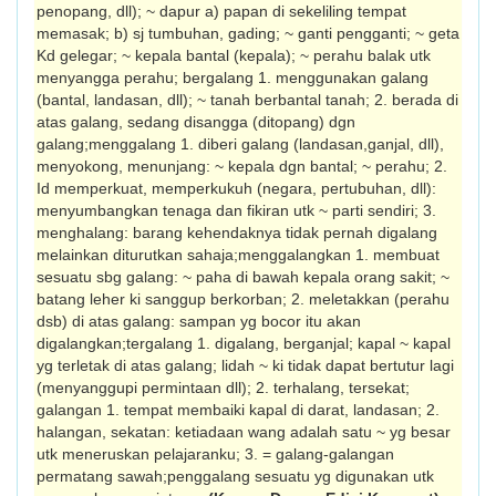
penopang, dll); ~ dapur a) papan di sekeliling tempat
memasak; b) sj tumbuhan, gading; ~ ganti pengganti; ~ geta
Kd gelegar; ~ kepala bantal (kepala); ~ perahu balak utk
menyangga perahu; bergalang 1. menggunakan galang
(bantal, landasan, dll); ~ tanah berbantal tanah; 2. berada di
atas galang, sedang disangga (ditopang) dgn
galang;menggalang 1. diberi galang (landasan,ganjal, dll),
menyokong, menunjang: ~ kepala dgn bantal; ~ perahu; 2.
Id memperkuat, memperkukuh (negara, pertubuhan, dll):
menyumbangkan tenaga dan fikiran utk ~ parti sendiri; 3.
menghalang: barang kehendaknya tidak pernah digalang
melainkan diturutkan sahaja;menggalangkan 1. membuat
sesuatu sbg galang: ~ paha di bawah kepala orang sakit; ~
batang leher ki sanggup berkorban; 2. meletakkan (perahu
dsb) di atas galang: sampan yg bocor itu akan
digalangkan;tergalang 1. digalang, berganjal; kapal ~ kapal
yg terletak di atas galang; lidah ~ ki tidak dapat bertutur lagi
(menyanggupi permintaan dll); 2. terhalang, tersekat;
galangan 1. tempat membaiki kapal di darat, landasan; 2.
halangan, sekatan: ketiadaan wang adalah satu ~ yg besar
utk meneruskan pelajaranku; 3. = galang-galangan
permatang sawah;penggalang sesuatu yg digunakan utk