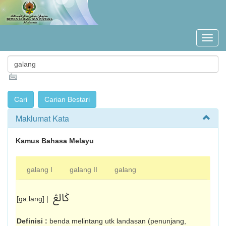
Maklumat Kata
Kamus Bahasa Melayu
galang I
galang II
galang
ݢالڠ
[ga.lang] |
Definisi :
benda melintang utk landasan (penunjang,