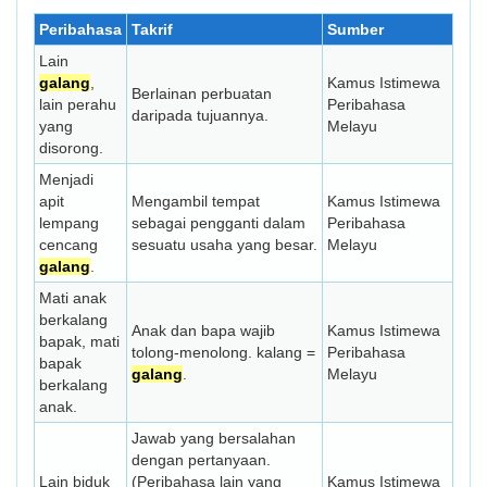
Peribahasa
Takrif
Sumber
Lain
galang
,
Kamus Istimewa
Berlainan perbuatan
lain perahu
Peribahasa
daripada tujuannya.
yang
Melayu
disorong.
Menjadi
apit
Mengambil tempat
Kamus Istimewa
lempang
sebagai pengganti dalam
Peribahasa
cencang
sesuatu usaha yang besar.
Melayu
galang
.
Mati anak
berkalang
Anak dan bapa wajib
Kamus Istimewa
bapak, mati
tolong-menolong. kalang =
Peribahasa
bapak
galang
.
Melayu
berkalang
anak.
Jawab yang bersalahan
dengan pertanyaan.
Lain biduk
(Peribahasa lain yang
Kamus Istimewa