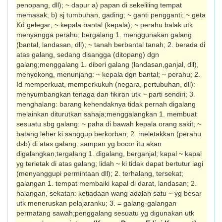
penopang, dll); ~ dapur a) papan di sekeliling tempat
memasak; b) sj tumbuhan, gading; ~ ganti pengganti; ~ geta
Kd gelegar; ~ kepala bantal (kepala); ~ perahu balak utk
menyangga perahu; bergalang 1. menggunakan galang
(bantal, landasan, dll); ~ tanah berbantal tanah; 2. berada di
atas galang, sedang disangga (ditopang) dgn
galang;menggalang 1. diberi galang (landasan,ganjal, dll),
menyokong, menunjang: ~ kepala dgn bantal; ~ perahu; 2.
Id memperkuat, memperkukuh (negara, pertubuhan, dll):
menyumbangkan tenaga dan fikiran utk ~ parti sendiri; 3.
menghalang: barang kehendaknya tidak pernah digalang
melainkan diturutkan sahaja;menggalangkan 1. membuat
sesuatu sbg galang: ~ paha di bawah kepala orang sakit; ~
batang leher ki sanggup berkorban; 2. meletakkan (perahu
dsb) di atas galang: sampan yg bocor itu akan
digalangkan;tergalang 1. digalang, berganjal; kapal ~ kapal
yg terletak di atas galang; lidah ~ ki tidak dapat bertutur lagi
(menyanggupi permintaan dll); 2. terhalang, tersekat;
galangan 1. tempat membaiki kapal di darat, landasan; 2.
halangan, sekatan: ketiadaan wang adalah satu ~ yg besar
utk meneruskan pelajaranku; 3. = galang-galangan
permatang sawah;penggalang sesuatu yg digunakan utk