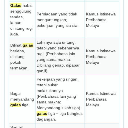
Galas
habis
senggulung
Perniagaan yang tidak
Kamus Istimewa
tandas,
menguntungkan;
Peribahasa
lamun
pekerjaan yang sia-sia.
Melayu
dihitung rugi
juga.
Lahirnya saja untung,
Dilihat
galas
tetapi yang sebenarnya
berlaba,
Kamus Istimewa
rugi. (Peribahasa lain
dihitung
Peribahasa
yang sama makna:
pokok
Melayu
Dibilang genap, dipapar
termakan.
ganjil).
Pekerjaan yang ringan,
tetapi sukar
melakukannya.
Bagai
Kamus Istimewa
(Peribahasa lain yang
menyandang
Peribahasa
sama makna:
galas
tiga.
Melayu
Menyandang lukah tiga).
galas
tiga = tiga bungkus
dagangan.
Sambil