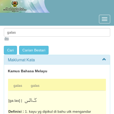
Maklumat Kata
Kamus Bahasa Melayu
galas
galas
ݢالس
[ga.las] |
Definisi :
1. kayu yg dipikul di bahu utk mengandar