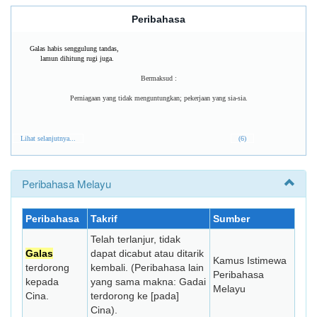
Peribahasa
Galas habis senggulung tandas,
lamun dihitung rugi juga.
Bermaksud :
Perniagaan yang tidak menguntungkan; pekerjaan yang sia-sia.
Lihat selanjutnya...
(6)
Peribahasa Melayu
Peribahasa
Takrif
Sumber
Telah terlanjur, tidak
Galas
dapat dicabut atau ditarik
Kamus Istimewa
terdorong
kembali. (Peribahasa lain
Peribahasa
kepada
yang sama makna: Gadai
Melayu
Cina.
terdorong ke [pada]
Cina).