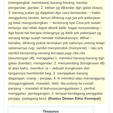
(mengangkat, membawa) barang-barang, kandar,
pengandar, gandar; 2. beban yg dikandar dgn galas (kayu);
3. barang jualan yg dijajakan dgn cara berkandar; ~ habis
senggulung tandas, lamun dihitung rugi jua prb pekerjaan
yg tidak meng­untungkan; ~ terdorong kpd Cina prb sudah
terlanjur dan tidak dapat ditarik balik; bagai menyandang ~
tiga berat tak berapa rintangnya yg lebih prb pekerjaan yg
senang tetapi susah hendak melakukannya; dilihat ~
berlaba, dihitung pokok termakan prb zahir­nya untung tetapi
sebenarnya rugi; sambil menyerodok (menyorok) ~ lalu prb
sambil bersenang-senang tercapai juga cita-cita
(keuntungan dll); menggalas 1. memikul barang-barang dgn
galas (kandar), mengandar; 2. menyandang (bungkusan dll)
di atas bahu, memikul: ia ~ sebuah bungkusan dan
tangannya membimbit beg; 3. menjajakan barang
dagangan; orang ~ penjaja; 4. ki memikul atau me­nanggung
(tanggungjawab, masalah, dsb): dia pulang ke rumah
panjang ~ masalah di bahunya;penggalasan 1. perihal
menggalas, perda­gangan; 2. tempat berdagang;penggalas
penjaja, pedagang kecil.
(Kamus Dewan Edisi Keempat)
Tesaurus