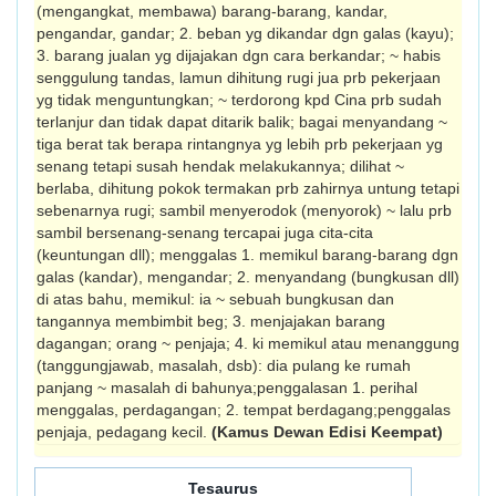
(mengangkat, membawa) barang-barang, kandar,
pengandar, gandar; 2. beban yg dikandar dgn galas (kayu);
3. barang jualan yg dijajakan dgn cara berkandar; ~ habis
senggulung tandas, lamun dihitung rugi jua prb pekerjaan
yg tidak meng­untungkan; ~ terdorong kpd Cina prb sudah
terlanjur dan tidak dapat ditarik balik; bagai menyandang ~
tiga berat tak berapa rintangnya yg lebih prb pekerjaan yg
senang tetapi susah hendak melakukannya; dilihat ~
berlaba, dihitung pokok termakan prb zahir­nya untung tetapi
sebenarnya rugi; sambil menyerodok (menyorok) ~ lalu prb
sambil bersenang-senang tercapai juga cita-cita
(keuntungan dll); menggalas 1. memikul barang-barang dgn
galas (kandar), mengandar; 2. menyandang (bungkusan dll)
di atas bahu, memikul: ia ~ sebuah bungkusan dan
tangannya membimbit beg; 3. menjajakan barang
dagangan; orang ~ penjaja; 4. ki memikul atau me­nanggung
(tanggungjawab, masalah, dsb): dia pulang ke rumah
panjang ~ masalah di bahunya;penggalasan 1. perihal
menggalas, perda­gangan; 2. tempat berdagang;penggalas
penjaja, pedagang kecil.
(Kamus Dewan Edisi Keempat)
Tesaurus