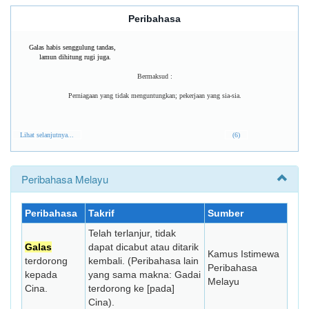
Peribahasa
Galas habis senggulung tandas,
lamun dihitung rugi juga.
Bermaksud :
Perniagaan yang tidak menguntungkan; pekerjaan yang sia-sia.
Lihat selanjutnya...
(6)
Peribahasa Melayu
Peribahasa
Takrif
Sumber
Telah terlanjur, tidak
Galas
dapat dicabut atau ditarik
Kamus Istimewa
terdorong
kembali. (Peribahasa lain
Peribahasa
kepada
yang sama makna: Gadai
Melayu
Cina.
terdorong ke [pada]
Cina).