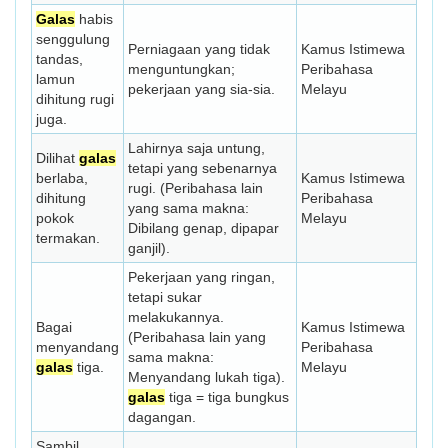
Galas
habis
senggulung
Perniagaan yang tidak
Kamus Istimewa
tandas,
menguntungkan;
Peribahasa
lamun
pekerjaan yang sia-sia.
Melayu
dihitung rugi
juga.
Lahirnya saja untung,
Dilihat
galas
tetapi yang sebenarnya
berlaba,
Kamus Istimewa
rugi. (Peribahasa lain
dihitung
Peribahasa
yang sama makna:
pokok
Melayu
Dibilang genap, dipapar
termakan.
ganjil).
Pekerjaan yang ringan,
tetapi sukar
melakukannya.
Bagai
Kamus Istimewa
(Peribahasa lain yang
menyandang
Peribahasa
sama makna:
galas
tiga.
Melayu
Menyandang lukah tiga).
galas
tiga = tiga bungkus
dagangan.
Sambil