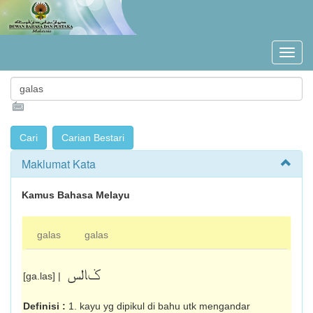
Maklumat Kata
Kamus Bahasa Melayu
galas
galas
ݢالس
[ga.las] |
Definisi :
1. kayu yg dipikul di bahu utk mengandar