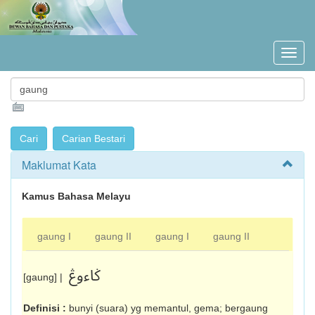
Maklumat Kata
Kamus Bahasa Melayu
gaung I
gaung II
gaung I
gaung II
ݢاءوڠ
[gaung] |
Definisi :
bunyi (suara) yg memantul, gema; bergaung