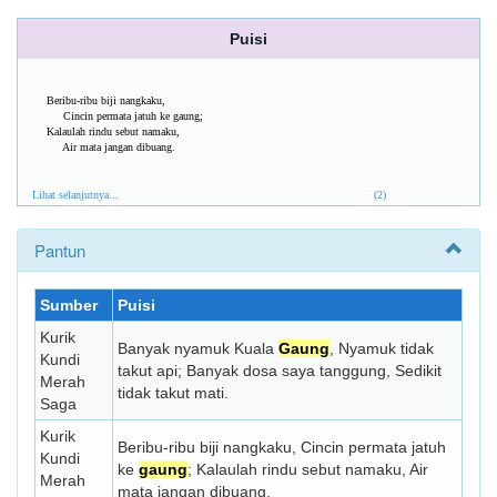
Puisi
Beribu-ribu biji nangkaku,
Cincin permata jatuh ke gaung;
Kalaulah rindu sebut namaku,
Air mata jangan dibuang.
Lihat selanjutnya...
(2)
Pantun
Sumber
Puisi
Kurik
Banyak nyamuk Kuala
Gaung
, Nyamuk tidak
Kundi
takut api; Banyak dosa saya tanggung, Sedikit
Merah
tidak takut mati.
Saga
Kurik
Beribu-ribu biji nangkaku, Cincin permata jatuh
Kundi
ke
gaung
; Kalaulah rindu sebut namaku, Air
Merah
mata jangan dibuang.