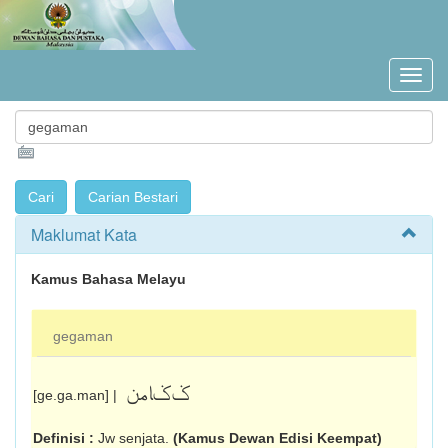
Maklumat Kata
Kamus Bahasa Melayu
gegaman
ݢݢامن
[ge.ga.man] |
Definisi :
Jw senjata.
(Kamus Dewan Edisi Keempat)