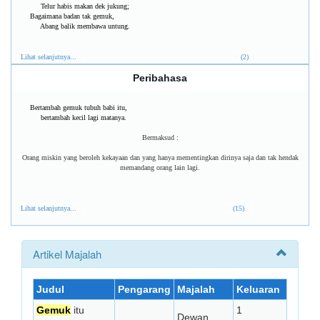
Telur habis makan dek jukung;
Bagaimana badan tak gemuk,
Abang balik membawa untung.
Lihat selanjutnya...
(2)
Peribahasa
Bertambah gemuk tubuh babi itu,
bertambah kecil lagi matanya.
Bermaksud :
Orang miskin yang beroleh kekayaan dan yang hanya mementingkan dirinya saja dan tak hendak
memandang orang lain lagi.
Lihat selanjutnya...
(15)
Artikel Majalah
Judul
Pengarang
Majalah
Keluaran
Gemuk
itu
1
Dewan