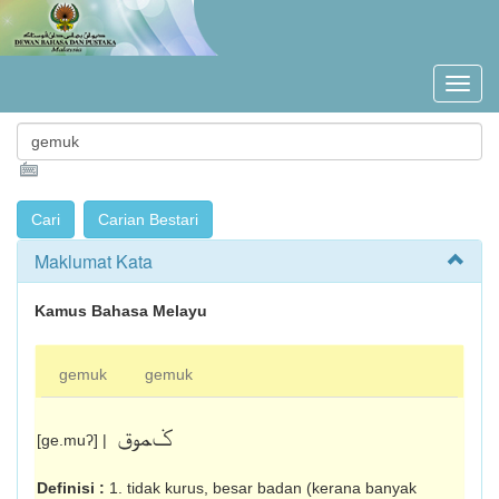
Maklumat Kata
Kamus Bahasa Melayu
gemuk
gemuk
ݢموق
[ge.muʔ] |
Definisi :
1. tidak kurus, besar badan (kerana banyak