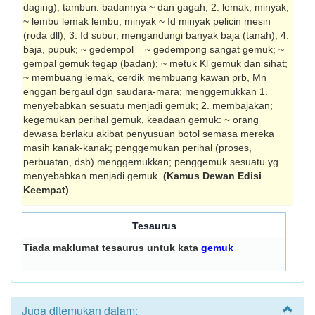
daging), tambun: badannya ~ dan gagah; 2. lemak, minyak;
~ lembu lemak lembu; minyak ~ Id minyak pelicin mesin
(roda dll); 3. Id subur, mengandungi banyak baja (tanah); 4.
baja, pupuk; ~ gedempol = ~ gedempong sangat gemuk; ~
gempal gemuk tegap (badan); ~ metuk Kl gemuk dan sihat;
~ membuang lemak, cerdik membuang kawan prb, Mn
enggan bergaul dgn saudara-mara; menggemukkan 1.
menyebabkan sesuatu menjadi gemuk; 2. membajakan;
kegemukan perihal gemuk, keadaan gemuk: ~ orang
dewasa berlaku akibat penyusuan botol semasa mereka
masih kanak-kanak; penggemukan perihal (proses,
perbuatan, dsb) menggemukkan; penggemuk sesuatu yg
menyebabkan men­jadi gemuk.
(Kamus Dewan Edisi
Keempat)
Tesaurus
Tiada maklumat tesaurus untuk kata
gemuk
Juga ditemukan dalam: