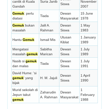
cantik di Kuala
Suria Janib
November
Siswa
Gandah
2007
Gemuk
: perlu
Dewan
15 June
Tiada
diatasi
Masyarakat
1978
Gemuk
bukan
Jalil A.
Dewan
1 May
masalah
Rahman
Siswa
1983
Utusan
1 January
Hantu
Gemuk
Ismail Mis
Kiblat
1989
Mengatasi
Sabitha
Dewan
1 July
masalah
gemuk
Marican
Siswa
1989
Nasib si
gemuk
Dewan
1 July
Tiada
dan malas
Siswa
1991
David Hume: 'si
Dewan
1 April
gemuk
' yang
H. M. Jajuli
Siswa
1990
bijak
Murid sekolah di
1
Zaharudin
Dewan
Jepun takut
February
A. Rahman
Masyarakat
gemuk
1988