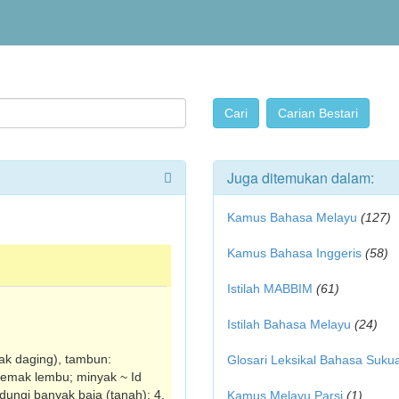
Juga ditemukan dalam:
Kamus Bahasa Melayu
(127)
Kamus Bahasa Inggeris
(58)
Istilah MABBIM
(61)
Istilah Bahasa Melayu
(24)
yak daging), tambun:
Glosari Leksikal Bahasa Suku
lemak lembu; minyak ~ Id
ndungi banyak baja (tanah); 4.
Kamus Melayu Parsi
(1)