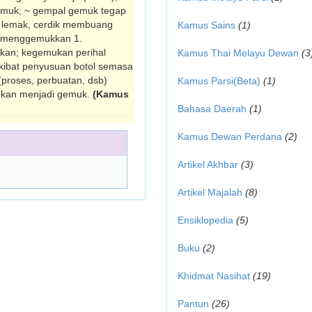
emuk; ~ gempal gemuk tegap
g lemak, cerdik membuang
Kamus Sains
(1)
; menggemukkan 1.
kan; kegemukan perihal
Kamus Thai Melayu Dewan
(3
kibat penyusuan botol semasa
proses, perbuatan, dsb)
Kamus Parsi(Beta)
(1)
an men­jadi gemuk.
(Kamus
Bahasa Daerah
(1)
Kamus Dewan Perdana
(2)
Artikel Akhbar
(3)
Artikel Majalah
(8)
Ensiklopedia
(5)
Buku
(2)
Khidmat Nasihat
(19)
Pantun
(26)