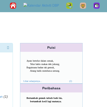
Puisi
Ayam bertelur dalam semak,
Telur habis makan dek jukung;
Bagaimana badan tak gemuk,
Abang balik membawa untung.
Lihat selanjutnya...
(2)
Peribahasa
an
(1)
Bertambah gemuk tubuh babi itu,
bertambah kecil lagi matanya.