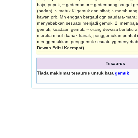
baja, pupuk; ~ gedempol = ~ gedempong sangat g
(badan); ~ metuk Kl gemuk dan sihat; ~ membuan
kawan prb, Mn enggan bergaul dgn saudara-mara
menyebabkan sesuatu menjadi gemuk; 2. membaja
gemuk, keadaan gemuk: ~ orang dewasa berlaku a
mereka masih kanak-kanak; penggemukan perihal (
menggemukkan; penggemuk sesuatu yg menyebabk
Dewan Edisi Keempat)
Tesaurus
Tiada maklumat tesaurus untuk kata
gemuk