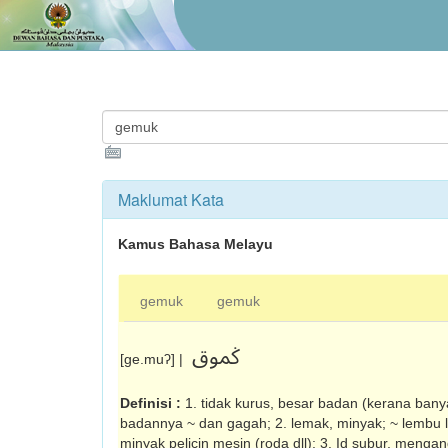
Maklumat Kata
Kamus Bahasa Melayu
gemuk
gemuk
ݢموق
[ge.muʔ] |
Definisi :
1. tidak kurus, besar badan (kerana ban
badannya ~ dan gagah; 2. lemak, minyak; ~ lembu 
minyak pelicin mesin (roda dll); 3. Id subur, menga