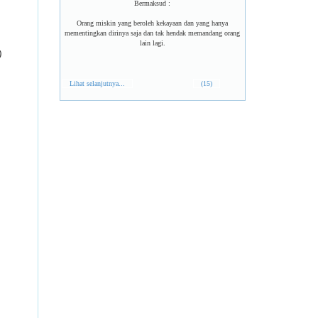
Bermaksud :
Orang miskin yang beroleh kekayaan dan yang hanya
mementingkan dirinya saja dan tak hendak memandang orang
lain lagi.
)
Lihat selanjutnya...
(15)