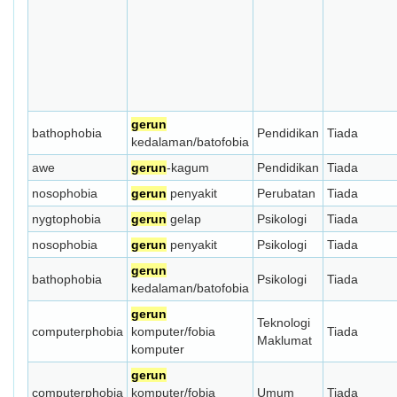
gerun
bathophobia
Pendidikan
Tiada
kedalaman/batofobia
awe
gerun
-kagum
Pendidikan
Tiada
nosophobia
gerun
penyakit
Perubatan
Tiada
nygtophobia
gerun
gelap
Psikologi
Tiada
nosophobia
gerun
penyakit
Psikologi
Tiada
gerun
bathophobia
Psikologi
Tiada
kedalaman/batofobia
gerun
Teknologi
computerphobia
komputer/fobia
Tiada
Maklumat
komputer
gerun
computerphobia
komputer/fobia
Umum
Tiada