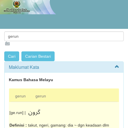
Maklumat Kata
Kamus Bahasa Melayu
gerun
gerun
ݢرون
[ge.run] |
Definisi :
takut, ngeri, gamang: dia ~ dgn keadaan dlm