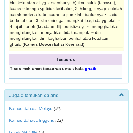
bkn kekuatan dll yg tersembunyi; b) ilmu suluk (tasawuf);
kuasa ~ tenaga yg tidak kelihatan; 2. hilang, lenyap: setelah
sudah berkata-kata, suara itu pun ~lah; badannya ~ tiada
berketahuan; 3. sl meninggal, mangkat: baginda yg telah ~;
4. ajaib, aneh (keadaan dll): peristiwa yg ~; mengghaibkan
menghilangkan, menjadikan tidak nampak; ~ diri
menghilangkan diri; keghaiban perihal atau keadaan
ghaib.
(Kamus Dewan Edisi Keempat)
Tesaurus
Tiada maklumat tesaurus untuk kata
ghaib
Juga ditemukan dalam:
Kamus Bahasa Melayu
(94)
Kamus Bahasa Inggeris
(22)
Istilah MABBIM
(5)