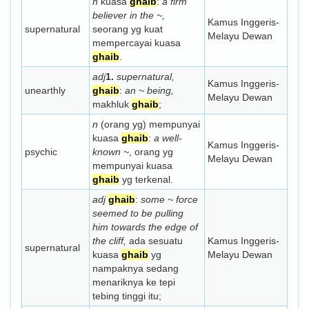
n
kuasa
ghaib
:
a firm
believer in the ~,
Kamus Inggeris-
supernatural
seorang yg kuat
Melayu Dewan
mempercayai kuasa
ghaib
.
adj
1.
supernatural,
Kamus Inggeris-
unearthly
ghaib
:
an ~ being,
Melayu Dewan
makhluk
ghaib
;
n
(orang yg) mempunyai
kuasa
ghaib
:
a well-
Kamus Inggeris-
psychic
known ~
, orang yg
Melayu Dewan
mempunyai kuasa
ghaib
yg terkenal.
adj
ghaib
:
some ~ force
seemed to be pulling
him towards the edge of
the cliff,
ada sesuatu
Kamus Inggeris-
supernatural
kuasa
ghaib
yg
Melayu Dewan
nampaknya sedang
menariknya ke tepi
tebing tinggi itu;