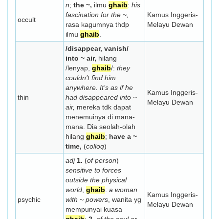
n
;
the ~,
ilmu
ghaib
:
his
fascination for the ~,
Kamus Inggeris-
occult
rasa kagumnya thdp
Melayu Dewan
ilmu
ghaib
.
/disappear, vanish/
into ~ air,
hilang
/lenyap,
ghaib
/:
they
couldn’t find him
anywhere. It’s as if he
Kamus Inggeris-
thin
had disappeared into ~
Melayu Dewan
air,
mereka tdk dapat
menemuinya di mana-
mana. Dia seolah-olah
hilang
ghaib
;
have a ~
time,
(
colloq
)
adj
1.
(
of person
)
sensitive to forces
outside the physical
world
,
ghaib
:
a woman
Kamus Inggeris-
psychic
with ~ powers
, wanita yg
Melayu Dewan
mempunyai kuasa