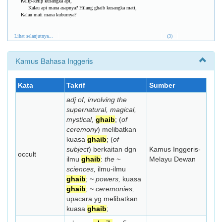
Kelip-kelip kusangka api,
Kalau api mana asapnya? Hilang ghaib kusangka mati,
Kalau mati mana kuburnya?
Lihat selanjutnya...
(3)
Kamus Bahasa Inggeris
Kata
Takrif
Sumber
adj of, involving the
supernatural, magical,
mystical,
ghaib
; (
of
ceremony
) melibatkan
kuasa
ghaib
; (
of
subject
) berkaitan dgn
Kamus Inggeris-
occult
ilmu
ghaib
:
the ~
Melayu Dewan
sciences,
ilmu-ilmu
ghaib
;
~ powers,
kuasa
ghaib
;
~ ceremonies,
upacara yg melibatkan
kuasa
ghaib
;