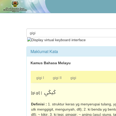
Maklumat Kata
Kamus Bahasa Melayu
gigi I
gigi II
gigi
ݢيݢي
[gi.gi] |
Definisi :
1. struktur keras yg menyerupai tulang, 
utk menggigit, mengunyah, dll); 2. ki benda yg bentuk
dll); ~ kikir; 3. ki tepi, pinggir; ~ anjing (asu) siung