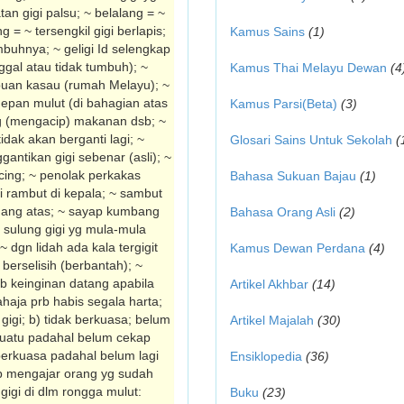
uatan gigi palsu; ~ belalang = ~
 = ~ tersengkil gigi berlapis;
Kamus Sains
(1)
buhnya; ~ geligi Id selengkap
ggal atau tidak tumbuh); ~
Kamus Thai Melayu Dewan
(4
mpuan kasau (rumah Melayu); ~
depan mulut (di bahagian atas
Kamus Parsi(Beta)
(3)
g (mengacip) makanan dsb; ~
idak akan berganti lagi; ~
Glosari Sains Untuk Sekolah
(
ggantikan gigi sebenar (asli); ~
ncing; ~ penolak perkakas
Bahasa Sukuan Bajau
(1)
i rambut di kepala; ~ sambut
rahang atas; ~ sayap kumbang
Bahasa Orang Asli
(2)
~ sulung gigi yg mula-mula
 dgn lidah ada kala tergigit
Kamus Dewan Perdana
(4)
 berselisih (berbantah); ~
b keinginan datang apabila
Artikel Akhbar
(14)
ahaja prb habis segala harta;
gigi; b) tidak berkuasa; belum
Artikel Majalah
(30)
uatu padahal belum cekap
berkuasa padahal belum lagi
Ensiklopedia
(36)
 mengajar orang yg sudah
igi di dlm rongga mulut:
Buku
(23)