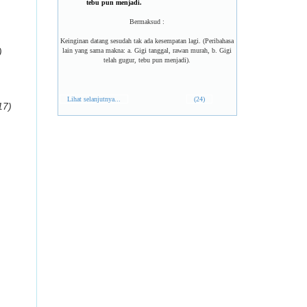
tebu pun menjadi.
Bermaksud :
Keinginan datang sesudah tak ada kesempatan lagi. (Peribahasa
)
lain yang sama makna: a. Gigi tanggal, rawan murah, b. Gigi
telah gugur, tebu pun menjadi).
Lihat selanjutnya...
(24)
17)