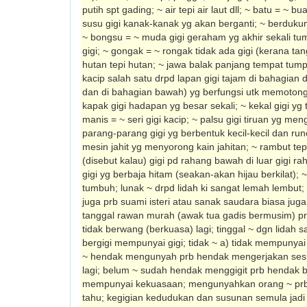
putih spt gading; ~ air tepi air laut dll; ~ batu = ~ b
susu gigi kanak-kanak yg akan berganti; ~ berdukung
~ bongsu = ~ muda gigi geraham yg akhir sekali tum
gigi; ~ gongak = ~ rongak tidak ada gigi (kerana tan
hutan tepi hutan; ~ jawa balak panjang tempat tu
kacip salah satu drpd lapan gigi tajam di bahagian 
dan di bahagian bawah) yg berfungsi utk memoton
kapak gigi hadapan yg besar sekali; ~ kekal gigi yg t
manis = ~ seri gigi kacip; ~ palsu gigi tiruan yg men
parang-parang gigi yg berbentuk kecil-kecil dan ru
mesin jahit yg menyorong kain jahitan; ~ rambut tep
(disebut kalau) gigi pd rahang bawah di luar gigi 
gigi yg berbaja hitam (seakan-akan hijau berkilat); 
tumbuh; lunak ~ drpd lidah ki sangat lemah lembut; ~
juga prb suami isteri atau sanak saudara biasa juga
tanggal rawan murah (awak tua gadis bermusim) pr
tidak berwang (berkuasa) lagi; tinggal ~ dgn lidah s
bergigi mempunyai gigi; tidak ~ a) tidak mempunyai 
~ hendak mengunyah prb hendak mengerjakan ses
lagi; belum ~ sudah hendak menggigit prb hendak 
mempunyai kekuasaan; mengunyahkan orang ~ prb
tahu; kegigian kedudukan dan susunan semula jadi g