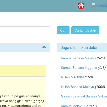
Juga ditemukan dalam:
Kamus Bahasa Melayu
(526)
Kamus Bahasa Inggeris
(113)
Istilah MABBIM
(150)
Istilah Bahasa Melayu
(1000)
yg tumbuh pd gusi (gunanya
Glosari Leksikal Bahasa Suku
nya spt gigi: ~ sikat (gergaji
, taring; ~ asmaradanta gigi yg
Kamus Melayu Parsi
(1)