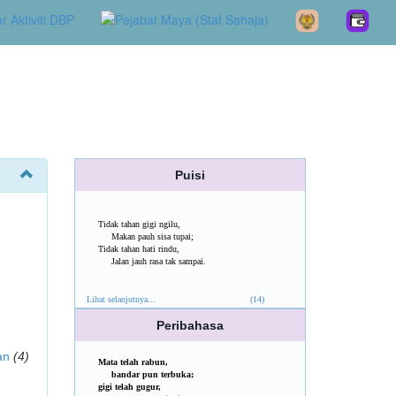
Puisi
Tidak tahan gigi ngilu,
Makan pauh sisa tupai;
Tidak tahan hati rindu,
Jalan jauh rasa tak sampai.
Lihat selanjutnya...
(14)
Peribahasa
an
(4)
Mata telah rabun,
bandar pun terbuka;
gigi telah gugur,