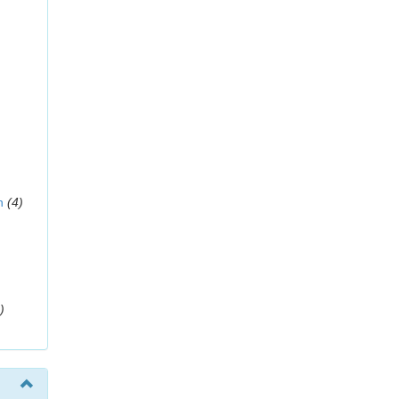
n
(4)
)