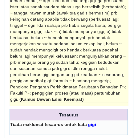
lemah lembut; ~ dgn lidah ada kala tergigit juga prb suami
isteri atau sanak saudara biasa juga berselisih (berbantah);
~ tanggal rawan murah (awak tua gadis bermusim) prb
keinginan datang apabila tidak berwang (berkuasa) lagi;
tinggal ~ dgn lidah sahaja prb habis segala harta; bergigi
mempunyai gigi; tidak ~ a) tidak mempunyai gigi; b) tidak
berkuasa; belum ~ hendak mengunyah prb hendak
mengerjakan sesuatu padahal belum cekap lagi; belum ~
sudah hendak menggigit prb hendak berkuasa padahal
belum lagi mempunyai kekuasaan; mengunyahkan orang ~
prb mengajar orang yg sudah tahu; kegigian kedudukan
dan susunan semula jadi gigi di dlm rongga mulut:
pemilihan berus gigi bergantung pd keadaan ~ seseorang;
pergigian perihal gigi: formula ~ binatang mengerip;
Penolong Pengarah Perkhidmatan Perubatan Bahagian P~;
Fakulti P~; penggigian proses (atau masa) pertumbuhan
gigi.
(Kamus Dewan Edisi Keempat)
Tesaurus
Tiada maklumat tesaurus untuk kata
gigi