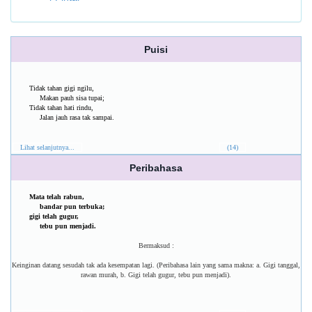
Puisi
Tidak tahan gigi ngilu,
Makan pauh sisa tupai;
Tidak tahan hati rindu,
Jalan jauh rasa tak sampai.
Lihat selanjutnya...
(14)
Peribahasa
Mata telah rabun,
bandar pun terbuka;
gigi telah gugur,
tebu pun menjadi.
Bermaksud :
Keinginan datang sesudah tak ada kesempatan lagi. (Peribahasa lain yang sama makna: a. Gigi tanggal,
rawan murah, b. Gigi telah gugur, tebu pun menjadi).