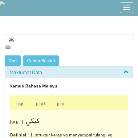
Maklumat Kata
Kamus Bahasa Melayu
gigi I
gigi II
gigi
ݢيݢي
[gi.gi] |
Definisi :
1. struktur keras yg menyerupai tulang, yg