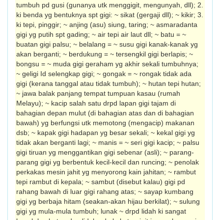
tumbuh pd gusi (gunanya utk menggigit, mengunyah, dll); 2.
ki benda yg bentuknya spt gigi: ~ sikat (gergaji dll); ~ kikir; 3.
ki tepi, pinggir; ~ anjing (asu) siung, taring; ~ asmaradanta
gigi yg putih spt gading; ~ air tepi air laut dll; ~ batu = ~
buatan gigi palsu; ~ belalang = ~ susu gigi kanak-kanak yg
akan berganti; ~ berdukung = ~ tersengkil gigi berlapis; ~
bongsu = ~ muda gigi geraham yg akhir sekali tumbuhnya;
~ geligi Id selengkap gigi; ~ gongak = ~ rongak tidak ada
gigi (kerana tanggal atau tidak tumbuh); ~ hutan tepi hutan;
~ jawa balak panjang tempat tumpuan kasau (rumah
Melayu); ~ kacip salah satu drpd lapan gigi tajam di
bahagian depan mulut (di bahagian atas dan di bahagian
bawah) yg berfungsi utk memotong (mengacip) makanan
dsb; ~ kapak gigi hadapan yg besar sekali; ~ kekal gigi yg
tidak akan berganti lagi; ~ manis = ~ seri gigi kacip; ~ palsu
gigi tiruan yg menggantikan gigi sebenar (asli); ~ parang-
parang gigi yg berbentuk kecil-kecil dan runcing; ~ penolak
perkakas mesin jahit yg menyorong kain jahitan; ~ rambut
tepi rambut di kepala; ~ sambut (disebut kalau) gigi pd
rahang bawah di luar gigi rahang atas; ~ sayap kumbang
gigi yg berbaja hitam (seakan-akan hijau berkilat); ~ sulung
gigi yg mula-mula tumbuh; lunak ~ drpd lidah ki sangat