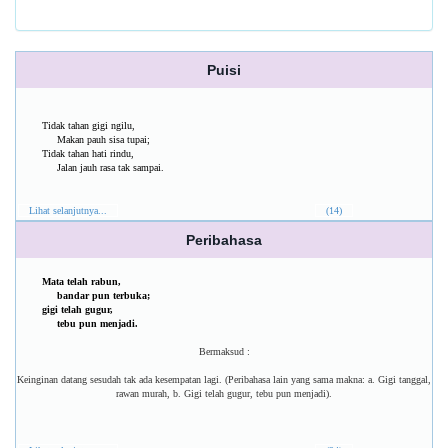
Puisi
Tidak tahan gigi ngilu,
Makan pauh sisa tupai;
Tidak tahan hati rindu,
Jalan jauh rasa tak sampai.
Lihat selanjutnya...
(14)
Peribahasa
Mata telah rabun,
bandar pun terbuka;
gigi telah gugur,
tebu pun menjadi.
Bermaksud :
Keinginan datang sesudah tak ada kesempatan lagi. (Peribahasa lain yang sama makna: a. Gigi tanggal,
rawan murah, b. Gigi telah gugur, tebu pun menjadi).