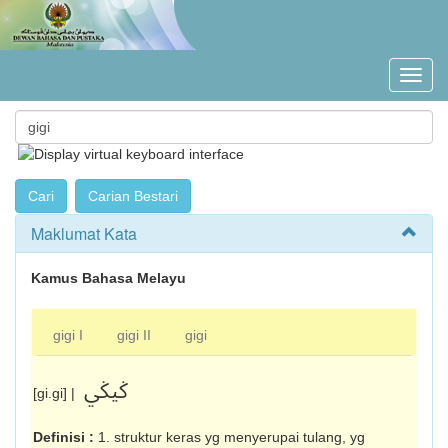
Maklumat Kata
Kamus Bahasa Melayu
gigi I
gigi II
gigi
ݢيݢي
[gi.gi] |
Definisi :
1. struktur keras yg menyerupai tulang, yg