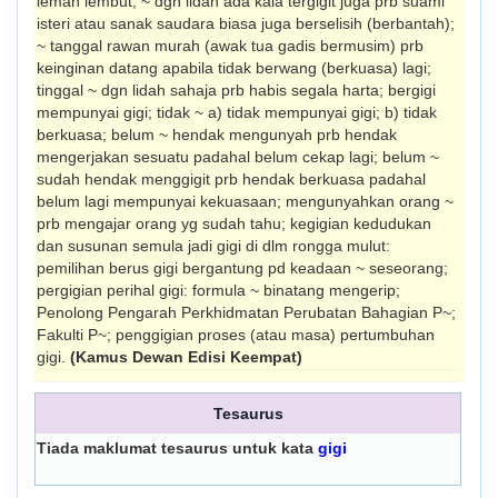
lemah lembut; ~ dgn lidah ada kala tergigit juga prb suami
isteri atau sanak saudara biasa juga berselisih (berbantah);
~ tanggal rawan murah (awak tua gadis bermusim) prb
keinginan datang apabila tidak berwang (berkuasa) lagi;
tinggal ~ dgn lidah sahaja prb habis segala harta; bergigi
mempunyai gigi; tidak ~ a) tidak mempunyai gigi; b) tidak
berkuasa; belum ~ hendak mengunyah prb hendak
mengerjakan sesuatu padahal belum cekap lagi; belum ~
sudah hendak menggigit prb hendak berkuasa padahal
belum lagi mempunyai kekuasaan; mengunyahkan orang ~
prb mengajar orang yg sudah tahu; kegigian kedudukan
dan susunan semula jadi gigi di dlm rongga mulut:
pemilihan berus gigi bergantung pd keadaan ~ seseorang;
pergigian perihal gigi: formula ~ binatang mengerip;
Penolong Pengarah Perkhidmatan Perubatan Bahagian P~;
Fakulti P~; penggigian proses (atau masa) pertumbuhan
gigi.
(Kamus Dewan Edisi Keempat)
Tesaurus
Tiada maklumat tesaurus untuk kata
gigi