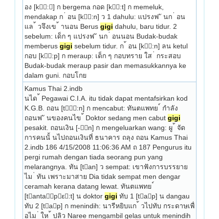
อง [k:] ก bergema กอด [k:t] ก memeluk, 
mendakap ก ่ อน [k:n] ว 1 dahulu: แปรงฟ ั นก ่ อน 
แล ้ วจึงเข ้ านอน Berus 
gigi
 dahulu, baru tidur. 2 
sebelum: เด็ก ๆ แปรงฟ ั นก ่ อนนอน Budak-budak 
memberus 
gigi
 sebelum tidur. ก ้ อน [k:n] ลน ketul 
กอบ [k:p] ก meraup: เด็ก ๆ กอบทราย ใส ่ กระสอบ 
Budak-budak meraup pasir dan memasukkannya ke 
dalam guni. กอบโกย 
Kamus Thai 2.indb
นได ้ Pegawai C.I.A. itu tidak dapat mentafsirkan kod 
K.G.B. ถอน [t:n] ก mencabut: ทันตแพทย ์ กำลัง 
ถอนฟ ั นของคนไข ้ Doktor sedang men­ cabut 
gigi
pesakit. ถอนเงิน [-n] ก mengeluarkan wang: ผู ้ จัด
การคนนั้ นไปถอนเงินที่ ธนาคาร ถลุง ถอน Kamus Thai 
2.indb 186 4/15/2008 11:06:36 AM ถ 187 Pengurus itu 
pergi rumah dengan tiada seorang pun yang 
melarangnya. ทัน [tan] ว sempat: เขาฟังการบรรยาย
ไม ่ ทัน เพราะมาสาย Dia tidak sempat men­ dengar 
ceramah kerana datang lewat. ทันตแพทย ์ 
[tantapε:t] น doktor 
gigi
 ทับ 1 [tap] น dangau 
ทับ 2 [tap] ก menindih: นารีหยิบแก ้ วไปทับ กระดาษเพื่ 
อไม ่ ให ้ ปลิว Naree mengambil ge­las untuk menindih 