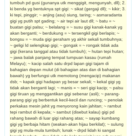
tumbuh pd gusi (gunanya utk menggigit, mengunyah, dll); 2.
ki benda yg bentuknya spt gigi: ~ sikat (gergaji dll); ~ kikir; 3.
ki tepi, pinggir; ~ anjing (asu) siung, taring; ~ asmaradanta
gigi yg putih spt gading; ~ air tepi air laut dll; ~ batu = ~
buatan gigi palsu; ~ belalang = ~ susu gigi kanak-kanak yg
akan berganti; ~ berdukung = ~ tersengkil gigi berlapis; ~
bongsu = ~ muda gigi geraham yg akhir sekali tumbuhnya;
~ geligi Id selengkap gigi; ~ gongak = ~ rongak tidak ada
gigi (kerana tanggal atau tidak tumbuh); ~ hutan tepi hutan;
~ jawa balak panjang tempat tumpuan kasau (rumah
Melayu); ~ kacip salah satu drpd lapan gigi tajam di
bahagian depan mulut (di bahagian atas dan di bahagian
bawah) yg berfungsi utk memotong (mengacip) makanan
dsb; ~ kapak gigi hadapan yg besar sekali; ~ kekal gigi yg
tidak akan berganti lagi; ~ manis = ~ seri gigi kacip; ~ palsu
gigi tiruan yg menggantikan gigi sebenar (asli); ~ parang-
parang gigi yg berbentuk kecil-kecil dan runcing; ~ penolak
perkakas mesin jahit yg menyorong kain jahitan; ~ rambut
tepi rambut di kepala; ~ sambut (disebut kalau) gigi pd
rahang bawah di luar gigi rahang atas; ~ sayap kumbang
gigi yg berbaja hitam (seakan-akan hijau berkilat); ~ sulung
gigi yg mula-mula tumbuh; lunak ~ drpd lidah ki sangat