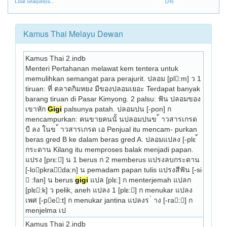
Lihat selanjutnya...
(24)
Kamus Thai Melayu Dewan
Kamus Thai 2.indb
Menteri Pertahanan melawat kem tentera untuk 
memulihkan semangat para perajurit. ปลอม [pl:m] ว 1 
tiruan: ที่ ตลาดกิมหยง มีของปลอมเยอะ Terdapat banyak 
barang tiruan di Pasar Kimyong. 2 palsu: ฟัน ปลอมของ
เขาหัก 
Gigi
 palsunya patah. ปลอมปน [-pon] ก 
mencampurkan: คนขายคนนั้ นปลอมปนข ้ าวสารเกรด 
บี ลง ในข ้ าวสารเกรด เอ Penjual itu mencam- purkan 
beras gred B ke dalam beras gred A. ปลอมแปลง [-plε ้ 
กระดาน Kilang itu memproses balak menjadi papan. 
แปรง [prε:] น 1 berus ก 2 memberus แปรงลบกระดาน 
[-lopkrada:n] น pemadam papan tulis แปรงสีฟัน [-si 
 :fan] น berus 
gigi
 แปล [plε:] ก menterjemah แปลก 
[plε:k] ว pelik, aneh แปลง 1 [plε:] ก menukar แปลง
เพศ [-pe:t] ก menukar jantina แปลงร ่ าง [-ra:] ก 
menjelma เป 
Kamus Thai 2.indb