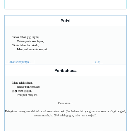
Puisi
Tidak tahan gigi ngilu,
Makan pauh sisa tupai;
Tidak tahan hati rindu,
Jalan jauh rasa tak sampai.
Lihat selanjutnya...
(14)
Peribahasa
Mata telah rabun,
bandar pun terbuka;
gigi telah gugur,
tebu pun menjadi.
Bermaksud :
Keinginan datang sesudah tak ada kesempatan lagi. (Peribahasa lain yang sama makna: a. Gigi tanggal,
rawan murah, b. Gigi telah gugur, tebu pun menjadi).