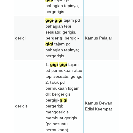
bahagian tepinya;
bergerigis.
gigi
-
gigi
tajam pd
bahagian tepi
sesuatu; gerigis.
gerigi
bergerigi
bergigi-
Kamus Pelajar
gigi
tajam pd
bahagian tepinya;
bergerigis.
1.
gigi
-
gigi
tajam
pd permukaan atau
tepi sesuatu, gerigi;
2. takik pd
permukaan logam
dll; bergerigis
bergigi-
gigi
,
Kamus Dewan
gerigis
bergerigi;
Edisi Keempat
menggerigis
membuat gerigis
(pd sesuatu
permukaan);