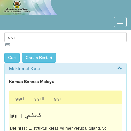
Maklumat Kata
Kamus Bahasa Melayu
gigi I
gigi II
gigi
ݢيݢي
[gi.gi] |
Definisi :
1. struktur keras yg menyerupai tulang, yg