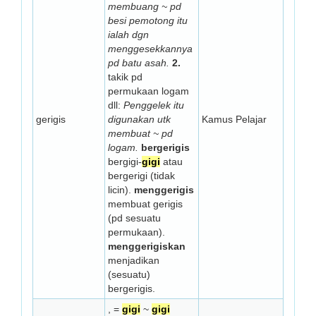
membuang ~ pd
besi pemotong itu
ialah dgn
menggesekkannya
pd batu asah.
2.
takik pd
permukaan logam
dll:
Penggelek itu
gerigis
digunakan utk
Kamus Pelajar
membuat ~ pd
logam.
bergerigis
bergigi-
gigi
atau
bergerigi (tidak
licin).
menggerigis
membuat gerigis
(pd sesuatu
permukaan).
menggerigiskan
menjadikan
(sesuatu)
bergerigis.
, =
gigi
~
gigi