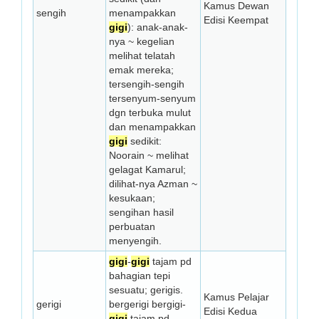
Kamus Dewan
sengih
menampakkan
Edisi Keempat
gigi
): anak-anak-
nya ~ kegelian
melihat telatah
emak mereka;
tersengih-sengih
tersenyum-senyum
dgn terbuka mulut
dan menampakkan
gigi
sedikit:
Noorain ~ melihat
gelagat Kamarul;
dilihat-nya Azman ~
kesukaan;
sengihan hasil
perbuatan
menyengih.
gigi
-
gigi
tajam pd
bahagian tepi
sesuatu; gerigis.
Kamus Pelajar
gerigi
bergerigi bergigi-
Edisi Kedua
gigi
tajam pd