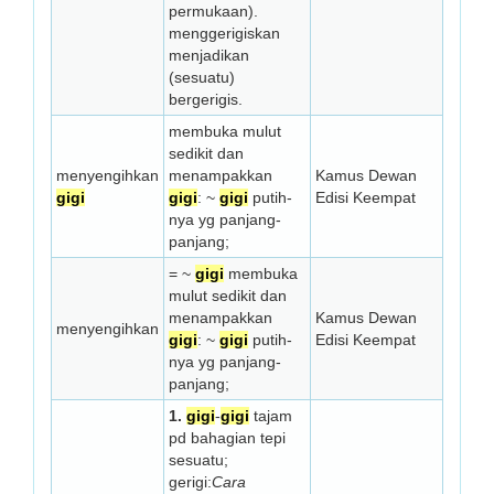
permukaan).
menggerigiskan
menjadikan
(sesuatu)
bergerigis.
membuka mulut
sedikit dan
menyengihkan
menampakkan
Kamus Dewan
gigi
gigi
: ~
gigi
putih-
Edisi Keempat
nya yg panjang-
panjang;
= ~
gigi
membuka
mulut sedikit dan
menampakkan
Kamus Dewan
menyengihkan
gigi
: ~
gigi
putih-
Edisi Keempat
nya yg panjang-
panjang;
1.
gigi
-
gigi
tajam
pd bahagian tepi
sesuatu;
gerigi:
Cara