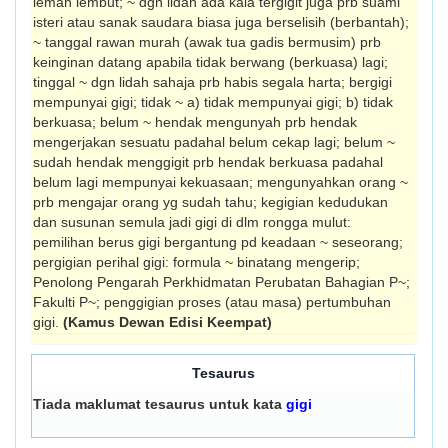
lemah lembut; ~ dgn lidah ada kala tergigit juga prb suami
isteri atau sanak saudara biasa juga berselisih (berbantah);
~ tanggal rawan murah (awak tua gadis bermusim) prb
keinginan datang apabila tidak berwang (berkuasa) lagi;
tinggal ~ dgn lidah sahaja prb habis segala harta; bergigi
mempunyai gigi; tidak ~ a) tidak mempunyai gigi; b) tidak
berkuasa; belum ~ hendak mengunyah prb hendak
mengerjakan sesuatu padahal belum cekap lagi; belum ~
sudah hendak menggigit prb hendak berkuasa padahal
belum lagi mempunyai kekuasaan; mengunyahkan orang ~
prb mengajar orang yg sudah tahu; kegigian kedudukan
dan susunan semula jadi gigi di dlm rongga mulut:
pemilihan berus gigi bergantung pd keadaan ~ seseorang;
pergigian perihal gigi: formula ~ binatang mengerip;
Penolong Pengarah Perkhidmatan Perubatan Bahagian P~;
Fakulti P~; penggigian proses (atau masa) pertumbuhan
gigi.
(Kamus Dewan Edisi Keempat)
Tesaurus
Tiada maklumat tesaurus untuk kata
gigi