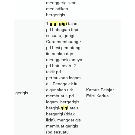
menggerigiskan
menjadikan
bergerigis.
1
gigi
-
gigi
tajam
pd bahagian tepi
sesuatu; gerigi:
Cara membuang ~
pd besi pemotong
itu adalah dgn
menggesekkannya
pd batu asah. 2
takik pd
permukaan logam
dll: Penggelek itu
digunakan utk
Kamus Pelajar
gerigis
membuat ~ pd
Edisi Kedua
logam. bergerigis
bergigi-
gigi
atau
bergerigi (tidak
licin). menggerigis
membuat gerigis
(pd sesuatu