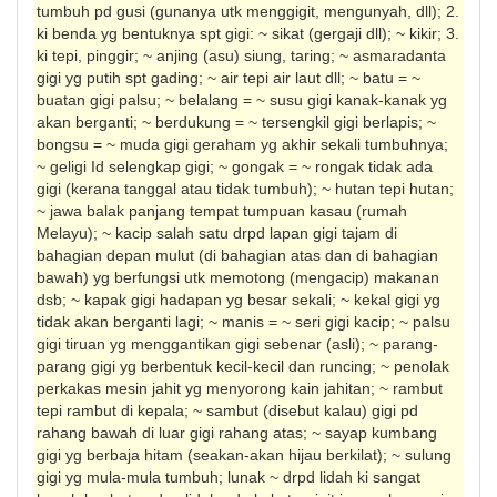
tumbuh pd gusi (gunanya utk menggigit, mengunyah, dll); 2.
ki benda yg bentuknya spt gigi: ~ sikat (gergaji dll); ~ kikir; 3.
ki tepi, pinggir; ~ anjing (asu) siung, taring; ~ asmaradanta
gigi yg putih spt gading; ~ air tepi air laut dll; ~ batu = ~
buatan gigi palsu; ~ belalang = ~ susu gigi kanak-kanak yg
akan berganti; ~ berdukung = ~ tersengkil gigi berlapis; ~
bongsu = ~ muda gigi geraham yg akhir sekali tumbuhnya;
~ geligi Id selengkap gigi; ~ gongak = ~ rongak tidak ada
gigi (kerana tanggal atau tidak tumbuh); ~ hutan tepi hutan;
~ jawa balak panjang tempat tumpuan kasau (rumah
Melayu); ~ kacip salah satu drpd lapan gigi tajam di
bahagian depan mulut (di bahagian atas dan di bahagian
bawah) yg berfungsi utk memotong (mengacip) makanan
dsb; ~ kapak gigi hadapan yg besar sekali; ~ kekal gigi yg
tidak akan berganti lagi; ~ manis = ~ seri gigi kacip; ~ palsu
gigi tiruan yg menggantikan gigi sebenar (asli); ~ parang-
parang gigi yg berbentuk kecil-kecil dan runcing; ~ penolak
perkakas mesin jahit yg menyorong kain jahitan; ~ rambut
tepi rambut di kepala; ~ sambut (disebut kalau) gigi pd
rahang bawah di luar gigi rahang atas; ~ sayap kumbang
gigi yg berbaja hitam (seakan-akan hijau berkilat); ~ sulung
gigi yg mula-mula tumbuh; lunak ~ drpd lidah ki sangat