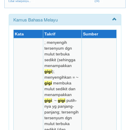
Lihat selanjutnya...
(24)
Kamus Bahasa Melayu
Kata
Takrif
Sumber
; menyengih
tersenyum dgn
mulut terbuka
sedikit (sehingga
menampakkan
gigi
);
menyengihkan = ~
gigi
membuka
mulut sedikit dan
menampakkan
gigi
: ~
gigi
putih-
nya yg panjang-
panjang; tersengih
tersenyum dgn
mulut terbuka
sedikit (dan