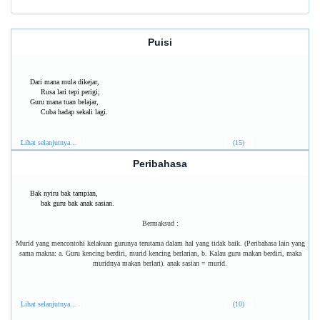
Puisi
Dari mana mula dikejar,
Rusa lari tepi perigi;
Guru mana tuan belajar,
Cuba hadap sekali lagi.
Lihat selanjutnya...
(15)
Peribahasa
Bak nyiru bak tampian,
bak guru bak anak sasian.
Bermaksud :
Murid yang mencontohi kelakuan gurunya terutama dalam hal yang tidak baik. (Peribahasa lain yang
sama makna: a. Guru kencing berdiri, murid kencing berlarian, b. Kalau guru makan berdiri, maka
muridnya makan berlari). anak sasian = murid.
Lihat selanjutnya...
(10)