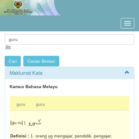
Maklumat Kata
Kamus Bahasa Melayu
guru
guru
ݢورو
[gu.ru] |
Definisi :
1. orang yg mengajar, pendidik, pengajar,