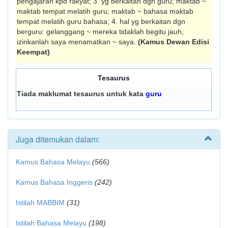
pengajaran kpd rakyat; 3. yg berkaitan dgn guru; maktab ~
maktab tempat melatih guru; maktab ~ bahasa maktab
tempat melatih guru bahasa; 4. hal yg berkaitan dgn
berguru: gelanggang ~ mereka tidaklah begitu jauh;
izinkanlah saya menamatkan ~ saya.
(Kamus Dewan Edisi
Keempat)
Tesaurus
Tiada maklumat tesaurus untuk kata
guru
Juga ditemukan dalam:
Kamus Bahasa Melayu
(566)
Kamus Bahasa Inggeris
(242)
Istilah MABBIM
(31)
Istilah Bahasa Melayu
(198)