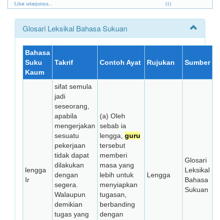
Lihat selanjutnya...
(1)
Glosari Leksikal Bahasa Sukuan
Bahasa
Suku
Takrif
Contoh Ayat
Rujukan
Sumber
Kaum
sifat semula
jadi
seseorang,
apabila
(a) Oleh
mengerjakan
sebab ia
sesuatu
lengga,
guru
pekerjaan
tersebut
tidak dapat
memberi
Glosari
dilakukan
masa yang
lengga
Leksikal
dengan
lebih untuk
Lengga
Ir
Bahasa
segera.
menyiapkan
Sukuan
Walaupun
tugasan,
demikian
berbanding
tugas yang
dengan