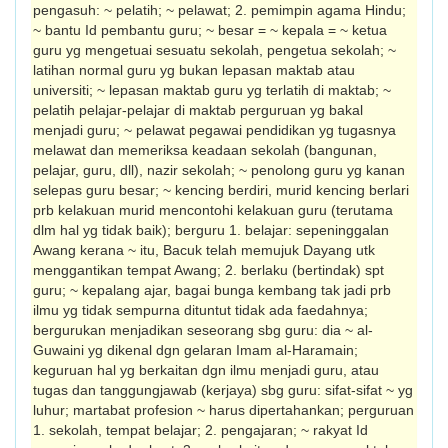
pengasuh: ~ pelatih; ~ pelawat; 2. pemimpin agama Hindu;
~ bantu Id pembantu guru; ~ besar = ~ kepala = ~ ketua
guru yg mengetuai sesuatu sekolah, pengetua sekolah; ~
latihan normal guru yg bukan lepasan maktab atau
universiti; ~ lepasan maktab guru yg terlatih di maktab; ~
pelatih pelajar-pelajar di maktab perguruan yg bakal
menjadi guru; ~ pelawat pegawai pendidikan yg tugasnya
melawat dan memeriksa keadaan sekolah (bangunan,
pelajar, guru, dll), nazir sekolah; ~ penolong guru yg kanan
selepas guru besar; ~ kencing berdiri, murid kencing berlari
prb kelakuan murid mencontohi kelakuan guru (terutama
dlm hal yg tidak baik); berguru 1. belajar: sepeninggalan
Awang kerana ~ itu, Bacuk telah memujuk Dayang utk
menggantikan tempat Awang; 2. berlaku (bertindak) spt
guru; ~ kepalang ajar, bagai bunga kembang tak jadi prb
ilmu yg tidak sempurna dituntut tidak ada faedahnya;
bergurukan menjadikan seseorang sbg guru: dia ~ al-
Guwaini yg dikenal dgn gelaran Imam al-Haramain;
keguruan hal yg berkaitan dgn ilmu menjadi guru, atau
tugas dan tanggungjawab (kerjaya) sbg guru: sifat-sifat ~ yg
luhur; martabat profesion ~ harus dipertahankan; perguruan
1. sekolah, tempat belajar; 2. pengajaran; ~ rakyat Id