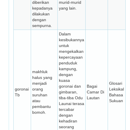
diberikan
murid-murid
kepadanya
yang lain.
dilakukan
dengan
sempurna.
Dalam
kesibukannya
untuk
mengekalkan
kepercayaan
penduduk
kampung,
makhluk
dengan
halus yang
kuasa
menjadi
Glosari
goronai dan
Bagai
goronai
orang
Leksikal
gimbaran,
Camar Di
Tb
suruhan
Bahasa
tiba-tiba Odu
Lautan
atau
Sukuan
Launai terasa
pembantu
tercabar
bomoh.
dengan
kehadiran
seorang