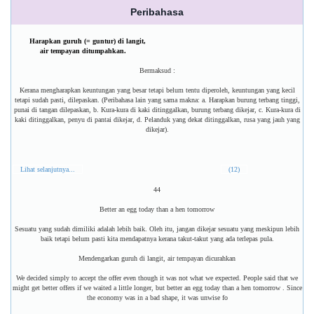
Peribahasa
Harapkan guruh (= guntur) di langit,
air tempayan ditumpahkan.
Bermaksud :
Kerana mengharapkan keuntungan yang besar tetapi belum tentu diperoleh, keuntungan yang kecil
tetapi sudah pasti, dilepaskan. (Peribahasa lain yang sama makna: a. Harapkan burung terbang tinggi,
punai di tangan dilepaskan, b. Kura-kura di kaki ditinggalkan, burung terbang dikejar, c. Kura-kura di
kaki ditinggalkan, penyu di pantai dikejar, d. Pelanduk yang dekat ditinggalkan, rusa yang jauh yang
dikejar).
Lihat selanjutnya...
(12)
44
Better an egg today than a hen tomorrow
Sesuatu yang sudah dimiliki adalah lebih baik. Oleh itu, jangan dikejar sesuatu yang meskipun lebih
baik tetapi belum pasti kita mendapatnya kerana takut-takut yang ada terlepas pula.
Mendengarkan guruh di langit, air tempayan dicurahkan
We decided simply to accept the offer even though it was not what we expected. People said that we
might get better offers if we waited a little longer, but better an egg today than a hen tomorrow . Since
the economy was in a bad shape, it was unwise fo