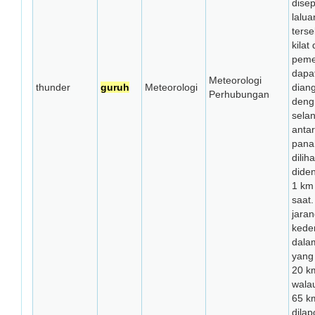
dise
lalua
terse
kilat 
peme
dapa
Meteorologi
thunder
guruh
Meteorologi
dian
Perhubungan
deng
sela
anta
panah
dilih
diden
1 km 
saat
jara
kede
dala
yang
20 k
wala
65 k
dilap