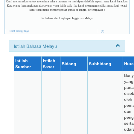
Kami memutuskan untuk menerima sahaja tawaran itu meskipun tidaklah seperti yang kami harapkan.
Kata orang, kemungkinan ada tawaran yang lebih baik jika kami menunggu sedikit masa lagi, tetapi
kami tidak mahu mendengarkan guruh di langit, air tempayan d
Peribahasa dan Ungkapan Inggeris - Melayu
Lihat selanjutnya...
(4)
Istilah Bahasa Melayu
Istilah
Istilah
Bidang
Subbidang
Hura
Sumber
Sasar
Bunyi
yang
panah
dise
oleh
pem
dan
pen
sert
udar