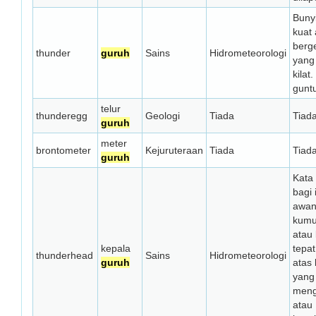
Buny
kuat 
berg
thunder
guruh
Sains
Hidrometeorologi
yang
kilat
guntu
telur
thunderegg
Geologi
Tiada
Tiad
guruh
meter
brontometer
Kejuruteraan
Tiada
Tiad
guruh
Kata
bagi 
awa
kumu
atau
kepala
tepat
thunderhead
Sains
Hidrometeorologi
guruh
atas
yang
men
atau