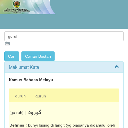
Maklumat Kata
Kamus Bahasa Melayu
guruh
guruh
ݢوروه
[gu.ruh] |
Definisi :
bunyi bising di langit (yg biasanya didahului oleh