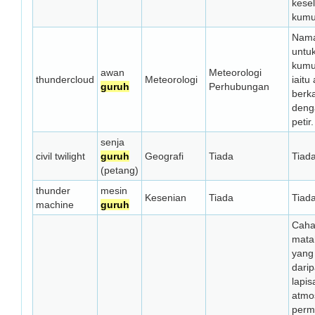
kese
kumu
Nama
untu
kumu
awan
Meteorologi
thundercloud
Meteorologi
iaitu
guruh
Perhubungan
berka
deng
petir.
senja
civil twilight
guruh
Geografi
Tiada
Tiad
(petang)
thunder
mesin
Kesenian
Tiada
Tiad
machine
guruh
Caha
mata
yang 
dari
lapis
atmo
perm