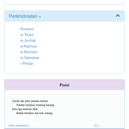
Perkhidmatan +
Korpus
e-Tesis
e-Jurnal
e-Kamus
e-Borneo
e-Seminar
i-Pintar
Puisi
Guruh dan petir penuba limbat,
Pandan terjemur lindung bayang;
Dua tiga mencari ubat,
Badan bertemu nan kok senang.
Lihat selanjutnya...
(11)