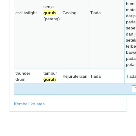
bumi
senja
matah
civil twilight
guruh
Geologi
Tiada
dari
(petang)
pada
sebe
dan 
setel
terb
bawa
pada
peta
thunder
tambur
Kejuruteraan
Tiada
Tiad
drum
guruh
Kembali ke atas