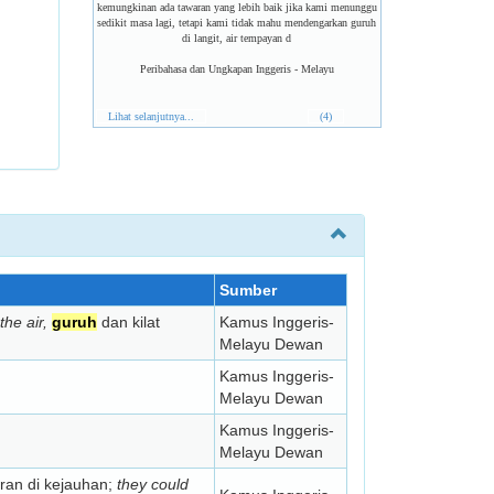
kemungkinan ada tawaran yang lebih baik jika kami menunggu
sedikit masa lagi, tetapi kami tidak mahu mendengarkan guruh
di langit, air tempayan d
Peribahasa dan Ungkapan Inggeris - Melayu
Lihat selanjutnya...
(4)
Sumber
the air,
guruh
dan kilat
Kamus Inggeris-
Melayu Dewan
Kamus Inggeris-
Melayu Dewan
Kamus Inggeris-
Melayu Dewan
an di kejauhan;
they could