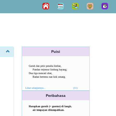
Puisi
Guruh dan petir penuba limbat,
Pandan terjemur lindung bayang;
Dua tiga mencari ubat,
Badan bertemu nan kok senang.
Lihat selanjutnya...
(11)
Peribahasa
Harapkan guruh (= guntur) di langit,
air tempayan ditumpahkan.