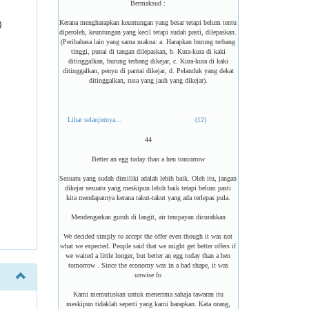
Bermaksud :
Kerana mengharapkan keuntungan yang besar tetapi belum tentu
)
diperoleh, keuntungan yang kecil tetapi sudah pasti, dilepaskan.
(Peribahasa lain yang sama makna: a. Harapkan burung terbang
tinggi, punai di tangan dilepaskan, b. Kura-kura di kaki
ditinggalkan, burung terbang dikejar, c. Kura-kura di kaki
ditinggalkan, penyu di pantai dikejar, d. Pelanduk yang dekat
ditinggalkan, rusa yang jauh yang dikejar).
Lihat selanjutnya...
(12)
44
Better an egg today than a hen tomorrow
Sesuatu yang sudah dimiliki adalah lebih baik. Oleh itu, jangan
dikejar sesuatu yang meskipun lebih baik tetapi belum pasti
kita mendapatnya kerana takut-takut yang ada terlepas pula.
Mendengarkan guruh di langit, air tempayan dicurahkan
We decided simply to accept the offer even though it was not
what we expected. People said that we might get better offers if
we waited a little longer, but better an egg today than a hen
tomorrow . Since the economy was in a bad shape, it was
unwise fo
Kami memutuskan untuk menerima sahaja tawaran itu
meskipun tidaklah seperti yang kami harapkan. Kata orang,