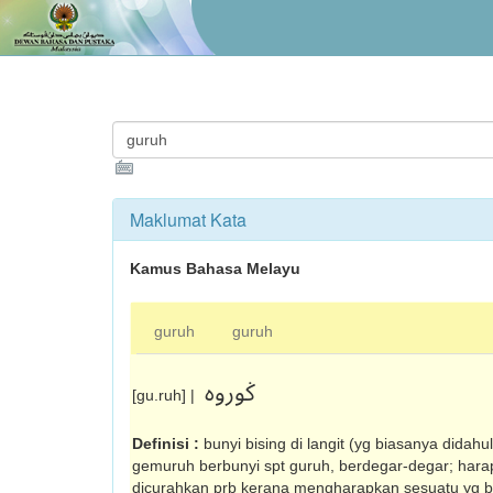
Maklumat Kata
Kamus Bahasa Melayu
guruh
guruh
ݢوروه
[gu.ruh] |
Definisi :
bunyi bising di langit (yg biasanya didahulu
gemuruh berbunyi spt guruh, berdegar-degar; harap
dicurahkan prb kerana mengharapkan sesuatu yg b