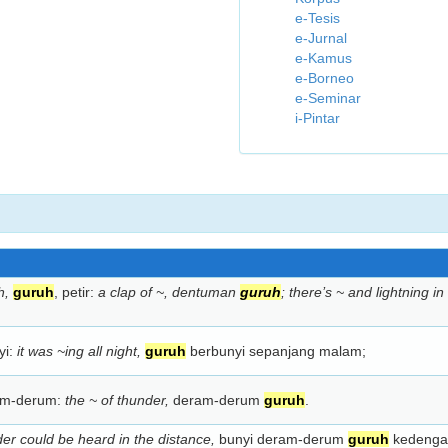
e-Tesis
e-Jurnal
e-Kamus
e-Borneo
e-Seminar
i-Pintar
h,
guruh
, petir:
a clap of ~, dentuman
guruh
; there’s ~ and lightning in 
yi:
it was ~ing all night,
guruh
berbunyi sepanjang malam;
m-derum:
the ~ of thunder,
deram-derum
guruh
.
der could be heard in the distance,
bunyi deram-derum
guruh
kedengar