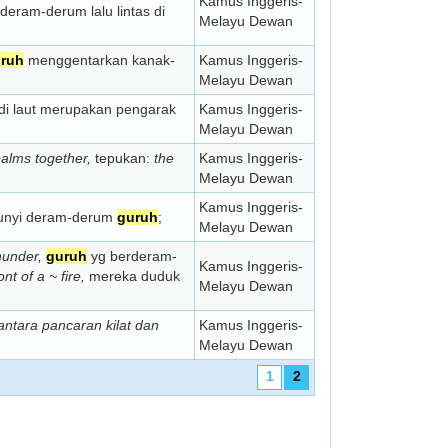
Kamus Inggeris-
deram-derum lalu lintas di
Melayu Dewan
ruh
menggentarkan kanak-
Kamus Inggeris-
Melayu Dewan
di laut merupakan pengarak
Kamus Inggeris-
Melayu Dewan
palms together,
tepukan:
the
Kamus Inggeris-
Melayu Dewan
Kamus Inggeris-
nyi deram-derum
guruh
;
Melayu Dewan
hunder,
guruh
yg berderam-
Kamus Inggeris-
nt of a ~ fire,
mereka duduk
Melayu Dewan
ntara pancaran kilat dan
Kamus Inggeris-
Melayu Dewan
1
2