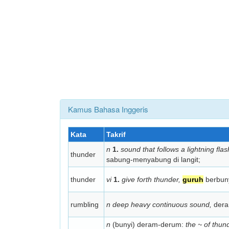
Kamus Bahasa Inggeris
Kata
Takrif
n
1.
sound that follows a lightning flas
thunder
sabung-menyabung di langit;
thunder
vi
1.
give forth thunder,
guruh
berbun
rumbling
n deep heavy continuous sound,
dera
n
(bunyi) deram-derum:
the ~ of thun