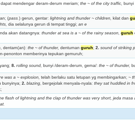
dapat mendengar deram-derum meriam;
the ~ of the city traffic,
bunyi 
an; (
pass.
) gerun, gentar:
lightning and thunder ~ children,
kilat dan
gu
hts,
dia selalunya gerun di tempat tinggi;
an e
anda akan datangnya:
thunder at sea is a ~ of the rainy season,
guruh
, dentam(an):
the ~ of thunder,
dentuman
guruh
;
2.
sound of striking 
n-penonton memberinya tepukan gemuruh;
ayang;
8.
rolling sound,
bunyi /deram-derum, gema/:
the ~ of thunder,
bu
re was a ~ explosion,
telah berlaku satu letupan yg membingarkan;
~ t
u bunyinya;
2.
blazing
, bergejolak menyala-nyala:
they sat huddled in fro
;
e flash of lightning and the clap of thunder was very short,
jeda masa a
at.