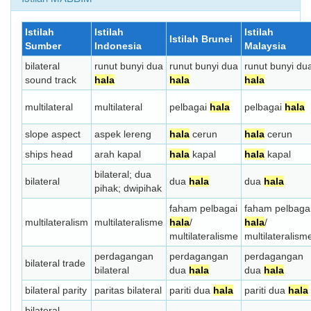
Istilah
Istilah
Istilah
Istilah Brunei
Sumber
Indonesia
Malaysia
bilateral
runut bunyi dua
runut bunyi dua
runut bunyi du
sound track
hala
hala
hala
multilateral
multilateral
pelbagai
hala
pelbagai
hala
slope aspect
aspek lereng
hala
cerun
hala
cerun
ships head
arah kapal
hala
kapal
hala
kapal
bilateral; dua
bilateral
dua
hala
dua
hala
pihak; dwipihak
faham pelbagai
faham pelbaga
multilateralism
multilateralisme
hala
/
hala
/
multilateralisme
multilateralism
perdagangan
perdagangan
perdagangan
bilateral trade
bilateral
dua
hala
dua
hala
bilateral parity
paritas bilateral
pariti dua
hala
pariti dua
hala
bilateral