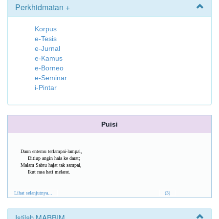
Perkhidmatan +
Korpus
e-Tesis
e-Jurnal
e-Kamus
e-Borneo
e-Seminar
i-Pintar
Puisi
Daun entemu terlampai-lampai,
Ditiup angin hala ke darat;
Malam Sabtu hajat tak sampai,
Ikut rasa hati melarat.
Lihat selanjutnya...
(3)
Istilah MABBIM