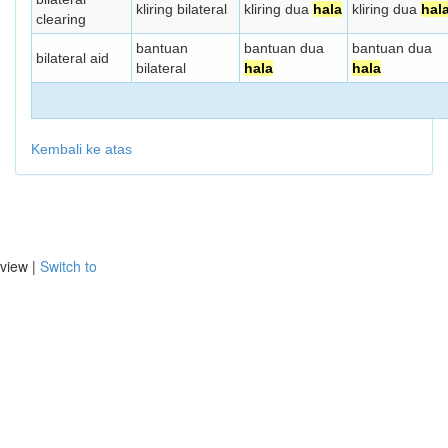
kliring bilateral
kliring dua
hala
kliring dua
hal
clearing
bantuan
bantuan dua
bantuan dua
bilateral aid
bilateral
hala
hala
Kembali ke atas
view |
Switch to