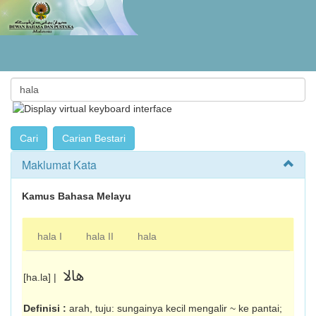
Maklumat Kata
Kamus Bahasa Melayu
hala I
hala II
hala
هالا
[ha.la] |
Definisi :
arah, tuju: sungainya kecil mengalir ~ ke pantai;