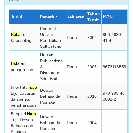
Tahun
Judul
Penerbit
Keluaran
ISBN
Terbit
Penerbit
Hala
Tuju
Universiti
983-2620-
Tiada
2004
Kaunseling
Pendidikan
41-4
Sultan Idris
Utusan
Publications
Hala
tuju
&
Tiada
2006
9676118559
pengurusan
Distributors
Sdn. Bhd.
Inferitiliti:
hala
Dewan
tuju, cabaran
978-983-46-
Bahasa dan
Tiada
2010
dan seribu
0602-2
Pustaka
pengharapan
Bengkel
Hala
Dewan
Tuju Dewan
Bahasa dan
Tiada
2004
Bahasa dan
Pustaka
Pustaka