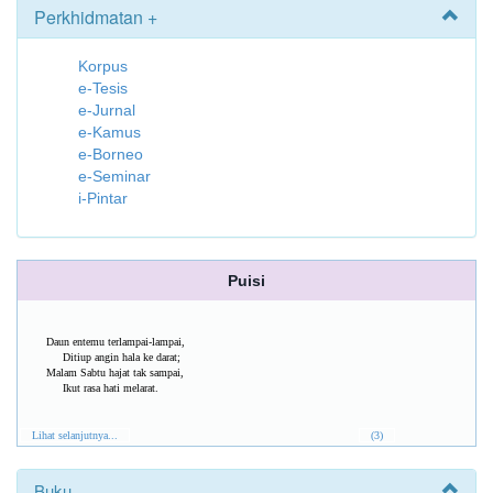
Perkhidmatan +
Korpus
e-Tesis
e-Jurnal
e-Kamus
e-Borneo
e-Seminar
i-Pintar
Puisi
Daun entemu terlampai-lampai,
Ditiup angin hala ke darat;
Malam Sabtu hajat tak sampai,
Ikut rasa hati melarat.
Lihat selanjutnya...
(3)
Buku