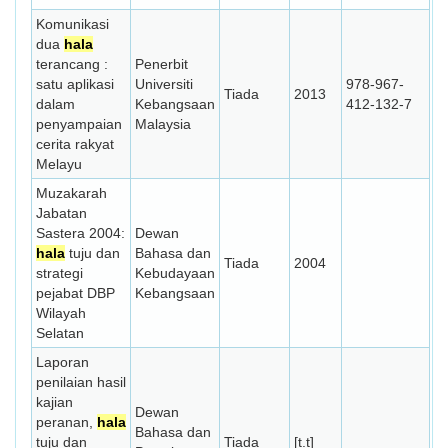
Komunikasi
dua
hala
terancang :
Penerbit
satu aplikasi
Universiti
978-967-
Tiada
2013
dalam
Kebangsaan
412-132-7
penyampaian
Malaysia
cerita rakyat
Melayu
Muzakarah
Jabatan
Sastera 2004:
Dewan
hala
tuju dan
Bahasa dan
Tiada
2004
strategi
Kebudayaan
pejabat DBP
Kebangsaan
Wilayah
Selatan
Laporan
penilaian hasil
kajian
Dewan
peranan,
hala
Bahasa dan
tuju dan
Tiada
[t.t]