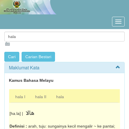
Maklumat Kata
Kamus Bahasa Melayu
hala I
hala II
hala
هالا
[ha.la] |
Definisi :
arah, tuju: sungainya kecil mengalir ~ ke pantai;