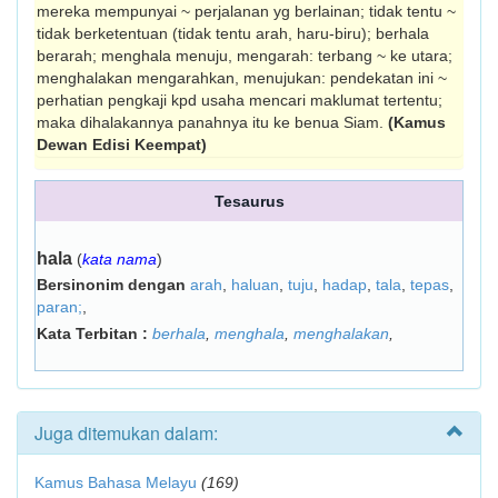
mereka mempunyai ~ perjalanan yg berlainan; tidak tentu ~
tidak berketentuan (tidak tentu arah, haru-biru); berhala
berarah; menghala menuju, mengarah: terbang ~ ke utara;
menghalakan mengarahkan, menujukan: pendekatan ini ~
perhatian pengkaji kpd usaha mencari maklumat tertentu;
maka dihalakannya panahnya itu ke benua Siam.
(Kamus
Dewan Edisi Keempat)
Tesaurus
hala
(
kata nama
)
Bersinonim dengan
arah
,
haluan
,
tuju
,
hadap
,
tala
,
tepas
,
paran;
,
Kata Terbitan :
berhala
,
menghala
,
menghalakan
,
Juga ditemukan dalam:
Kamus Bahasa Melayu
(169)