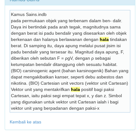
Kamus Sains.indb
pada permukaan objek yang terbenam dalam ben- dalir. 
Daya ini bertindak pada arah tegak, magnitudnya sama 
dengan berat isi padu bendalir yang disesarkan oleh objek 
berkenaan dan halanya berlawanan dengan 
hala
 tindakan 
berat. Di samping itu, daya apung melalui pusat jisim isi 
padu bendalir yang tersesar itu. Magnitud daya apung, F, 
diberikan oleh sebutan F = ρgV, dengan ρ sebagai 
ketumpatan bendalir ditanggung oleh sesuatu habitat. 
(BIO) carsinogenic agent (bahan karsinogenik) Bahan yang 
dapat mengakibatkan kanser, seperti debu asbestos dan 
nikotina. (BIO) Cartesian unit vectors (vektor unit Cartesan) 
Vektor unit yang mentakrifkan 
hala
 positif bagi paksi 
Cartesan, iaitu paksi segi empat tepat x, y dan z. Simbol 
yang digunakan untuk vektor unit Cartesan ialah i bagi 
vektor unit yang berpadanan dengan paksi-x 
Kembali ke atas