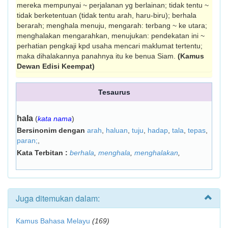
mereka mempunyai ~ perjalanan yg berlainan; tidak tentu ~
tidak berketentuan (tidak tentu arah, haru-biru); berhala
berarah; menghala menuju, mengarah: terbang ~ ke utara;
menghalakan mengarahkan, menujukan: pendekatan ini ~
perhatian pengkaji kpd usaha mencari maklumat tertentu;
maka dihalakannya panahnya itu ke benua Siam.
(Kamus
Dewan Edisi Keempat)
Tesaurus
hala
(
kata nama
)
Bersinonim dengan
arah
,
haluan
,
tuju
,
hadap
,
tala
,
tepas
,
paran;
,
Kata Terbitan :
berhala
,
menghala
,
menghalakan
,
Juga ditemukan dalam:
Kamus Bahasa Melayu
(169)