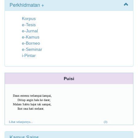
Perkhidmatan +
Korpus
e-Tesis
e-Jurnal
e-Kamus
e-Borneo
e-Seminar
i-Pintar
Puisi
Daun entemu terlampai-lampai,
Ditiup angin hala ke darat;
Malam Sabtu hajat tak sampai,
Ikut rasa hati melarat.
Lihat selanjutnya...
(3)
Kamus Sains