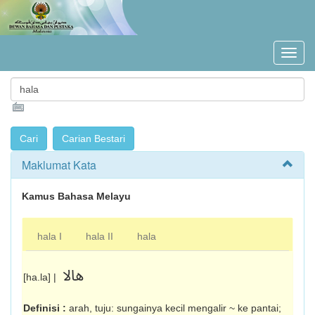
Maklumat Kata
Kamus Bahasa Melayu
hala I
hala II
hala
هالا
[ha.la] |
Definisi :
arah, tuju: sungainya kecil mengalir ~ ke pantai;