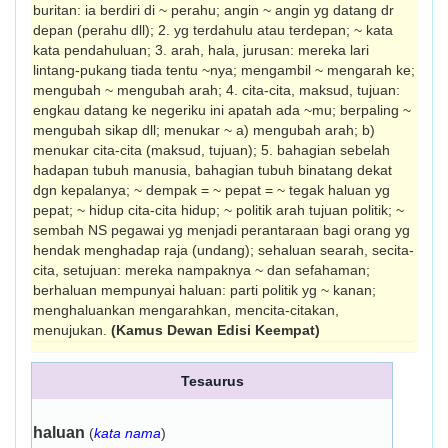
buritan: ia berdiri di ~ perahu; angin ~ angin yg datang dr
depan (perahu dll); 2. yg terdahulu atau terdepan; ~ kata
kata pendahuluan; 3. arah, hala, jurusan: mereka lari
lintang-pukang tiada tentu ~nya; mengambil ~ mengarah ke;
mengubah ~ mengubah arah; 4. cita-cita, maksud, tujuan:
engkau datang ke negeriku ini apatah ada ~mu; berpaling ~
mengubah sikap dll; menukar ~ a) mengubah arah; b)
menukar cita-cita (maksud, tujuan); 5. bahagian sebelah
hadapan tubuh manusia, bahagian tubuh binatang dekat
dgn kepalanya; ~ dempak = ~ pepat = ~ tegak haluan yg
pepat; ~ hidup cita-cita hidup; ~ politik arah tujuan politik; ~
sembah NS pegawai yg menjadi perantaraan bagi orang yg
hendak menghadap raja (undang); sehaluan searah, secita-
cita, setujuan: mereka nampaknya ~ dan sefahaman;
berhaluan mempunyai haluan: parti politik yg ~ kanan;
menghaluankan mengarahkan, mencita-citakan,
menujukan.
(Kamus Dewan Edisi Keempat)
Tesaurus
haluan
(
kata nama
)