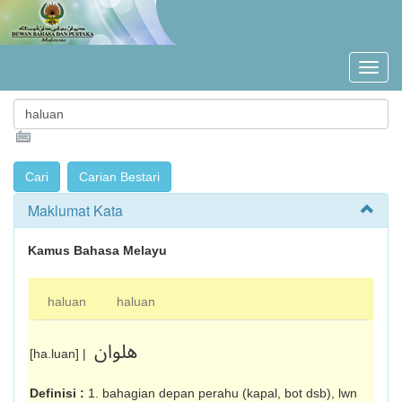
Maklumat Kata
Kamus Bahasa Melayu
haluan
haluan
هلوان
[ha.luan] |
Definisi :
1. bahagian depan perahu (kapal, bot dsb), lwn