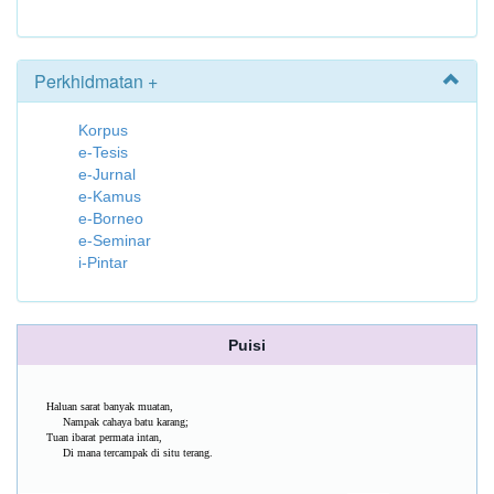
Perkhidmatan +
Korpus
e-Tesis
e-Jurnal
e-Kamus
e-Borneo
e-Seminar
i-Pintar
Puisi
Haluan sarat banyak muatan,
Nampak cahaya batu karang;
Tuan ibarat permata intan,
Di mana tercampak di situ terang.