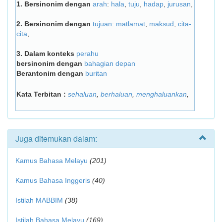
1.
Bersinonim dengan
arah
:
hala
,
tuju
,
hadap
,
jurusan
,
2.
Bersinonim dengan
tujuan
:
matlamat
,
maksud
,
cita-
cita
,
3.
Dalam konteks
perahu
bersinonim dengan
bahagian depan
Berantonim dengan
buritan
Kata Terbitan :
sehaluan
,
berhaluan
,
menghaluankan
,
Juga ditemukan dalam:
Kamus Bahasa Melayu
(201)
Kamus Bahasa Inggeris
(40)
Istilah MABBIM
(38)
Istilah Bahasa Melayu
(169)